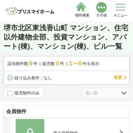
物件検索
その他
メニュー
堺市北区東浅香山町 マンション、住宅
以外建物全部、投資マンション、アパ
ート(棟)、マンション(棟)、ビル一覧
6
0
1～6
該当物件数
件
販売数
件
件を表示
変更
絞り込み条件：
なし
販売物件のみ
会員物件