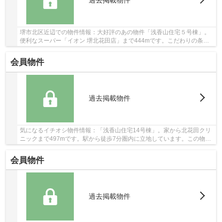
過去掲載物件
堺市北区近辺での物件情報：大好評のあの物件「浅香山住宅５号棟」。
便利なスーパー「イオン 堺北花田店」まで444mです。こだわりの条件
として選ばれることが多い、駅徒歩5分の駅近物...
会員物件
過去掲載物件
気になるイチオシ物件情報：「浅香山住宅14号棟」。家から北花田クリ
ニックまで497mです。駅から徒歩7分圏内に立地しています。この物件
は快適な室内環境が魅力の中古マンションとなっ...
会員物件
過去掲載物件