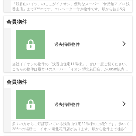
「浅香山ハイツ」のここがイチオシ。便利なスーパー「食品館アプロ 浅
香山店」まで375mです。エレベーター付き物件です。駅から徒歩5分に
位置する、魅力的な駅近物件です。マイホーム...
会員物件
過去掲載物件
当社イチオシの物件の「浅香山住宅11号棟」。ぜひ一度ご覧ください。
こちらの物件は最寄りのスーパー「イオン 堺北花田店」が385m以内に
あります。徒歩で駅にアクセスできる環境が嬉し...
会員物件
過去掲載物件
多くの方からご好評頂いている浅香山住宅22号棟のご紹介です。歩いて
385mの場所に、イオン 堺北花田店があります。駅から物件まで徒歩9分
です。マンションにどんな人が住んでいるのか...