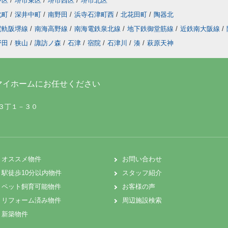
中区
/
堺市東区
/
堺市西区
/
堺市北区
北町
/
深井中町
/
南野田
/
浜寺石津町西
/
北花田町
/
陶器北
電軌阪堺線
/
南海高野線
/
南海電鉄泉北線
/
地下鉄御堂筋線
/
近鉄南大阪線
/
野田
/
狭山
/
諏訪ノ森
/
石津
/
宿院
/
石津川
/
湊
/
萩原天神
マイホームにお任せください
町３丁１－３０
オススメ物件
お問い合わせ
駅徒歩10分以内物件
スタッフ紹介
ペット飼育可能物件
お客様の声
リフォーム済み物件
周辺施設検索
新築物件