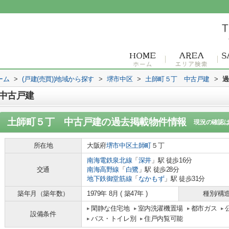
ーム
>
(戸建(売買))地域から探す
>
堺市中区
>
土師町５丁 中古戸建
>
過
中古戸建
土師町５丁 中古戸建
の過去掲載物件情報
現況の確認
所在地
大阪府
堺市中区
土師町
５丁
南海電鉄泉北線
「
深井
」駅 徒歩16分
交通
南海高野線
「
白鷺
」駅 徒歩28分
地下鉄御堂筋線
「
なかもず
」駅 徒歩31分
築年月（築年数）
1979年 8月 ( 築47年 )
種別/構
閑静な住宅地
室内洗濯機置場
都市ガス
設備条件
バス・トイレ別
住戸内覧可能