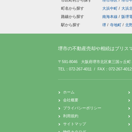
市区町村から探す
堺市堺区
/
堺市
町名から探す
大浜中町
/
大浜
路線から探す
南海本線
/
阪堺
駅から探す
堺
/
寺地町
/
北
堺市の不動産売却や相続はブリス
〒591-8046 大阪府堺市北区東三国ヶ丘
TEL：072-267-4011 / FAX：072-267-4012
ホーム
会社概要
プライバシーポリシー
利用規約
サイトマップ
物件カタログ