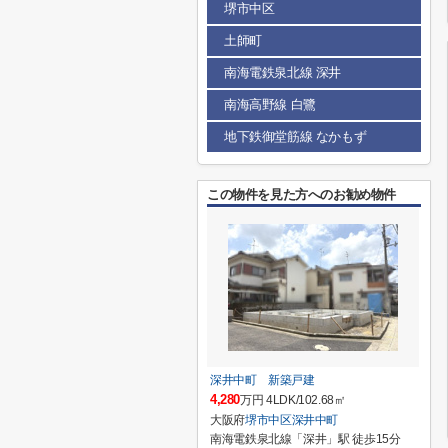
堺市中区
土師町
南海電鉄泉北線 深井
南海高野線 白鷺
地下鉄御堂筋線 なかもず
この物件を見た方へのお勧め物件
深井中町 新築戸建
4,280
万円 4LDK/102.68㎡
大阪府
堺市中区
深井中町
南海電鉄泉北線「深井」駅 徒歩15分