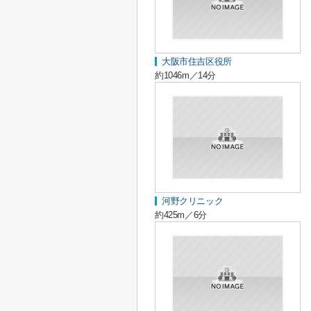
大阪市住吉区役所
約1046m／14分
河野クリニック
約425m／6分