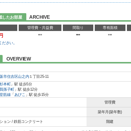
ARCHIVE
載したお部屋
管理費・共益費
間取り
専有面積
万円
***
***
***
ください。
OVERVIEW
阪市住吉区
山之内
１丁目25-11
杉本町
」駅 徒歩5分
我孫子町
」駅 徒歩12分
堂筋線
「
あびこ
」駅 徒歩15分
管理費
築年月(築年数)
ション / 鉄筋コンクリート
階建