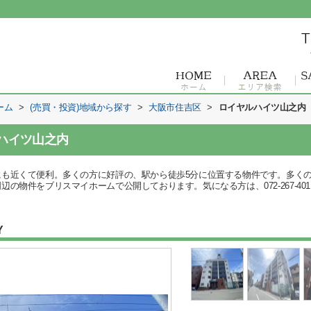
ーム
>
(売買・投資)地域から探す
>
大阪市住吉区
>
ロイヤルハイツ山之内
ハイツ山之内
にも近くて便利。多くの方に好評の、駅から徒歩5分に位置する物件です。多く
の物件をブリスマイホームで公開しております。気になる方は、072-267-40
Y