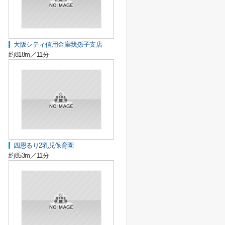
大阪シティ信用金庫我孫子支店
約818m／11分
四恩るり2乳児保育園
約853m／11分