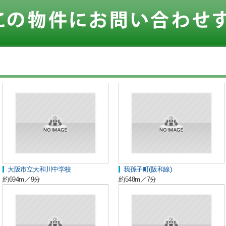
大阪市立大和川中学校
我孫子町(阪和線)
約694m／9分
約548m／7分