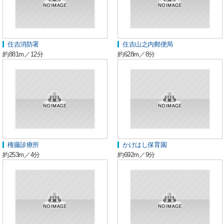
住吉消防署
住吉山之内郵便局
約881m／12分
約628m／8分
権藤診療所
かけはし保育園
約253m／4分
約692m／9分