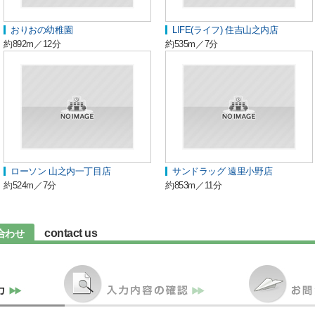
おりおの幼稚園
LIFE(ライフ) 住吉山之内店
約892m／12分
約535m／7分
ローソン 山之内一丁目店
サンドラッグ 遠里小野店
約524m／7分
約853m／11分
contact us
合わせ