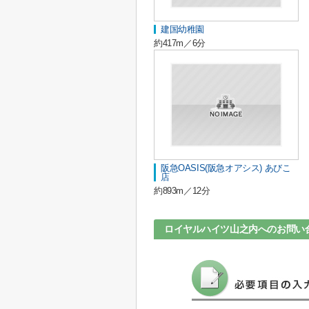
建国幼稚園
約417m／6分
阪急OASIS(阪急オアシス) あびこ
店
約893m／12分
ロイヤルハイツ山之内へのお問い