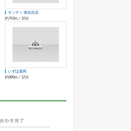
サンディ 南住吉店
約743m／10分
いずほ薬局
約896m／12分