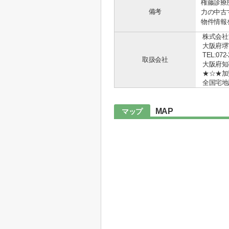
権藤診療
備考
力の中古
物件情報
株式会社
大阪府堺
TEL:072-
取扱会社
大阪府知事 
★☆★加
全国宅地
MAP
マップ