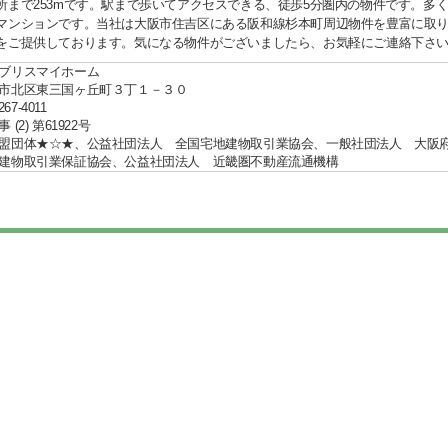
所まで253mです。駅まで歩いてアクセスできる、徒歩5分圏内の物件です。多
マンションです。当社は大阪市住吉区にある阪和線杉本町周辺物件を豊富に取
をご提供しております。気になる物件がございましたら、お気軽にご連絡下さ
ブリスマイホーム
市北区東三国ヶ丘町３丁１－３０
267-4011
(2) 第61922号
盟団体★☆★、公益社団法人 全国宅地建物取引業協会、一般社団法人 大
建物取引業保証協会、公益社団法人 近畿圏不動産流通機構