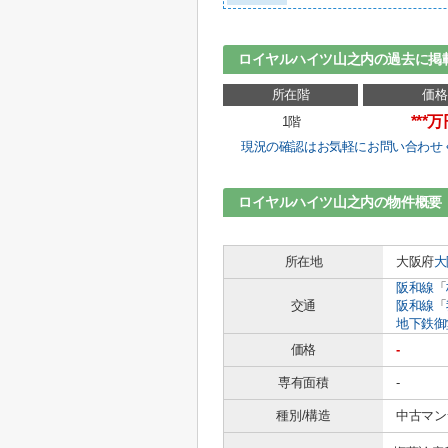
ロイヤルハイツ山之内の過去に掲
所在階
価格
***
1階
現況の確認はお気軽にお問い合わせ
ロイヤルハイツ山之内の物件概要
所在地
大阪府
大
阪和線
「
交通
阪和線
「
地下鉄御
価格
-
専有面積
-
種別/構造
中古マン