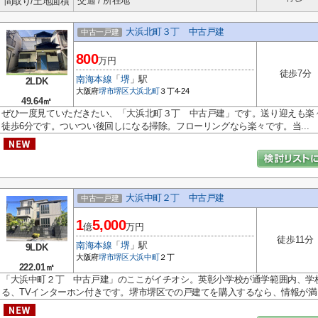
交通 / 所在地
間取り/土地面積
大浜北町３丁 中古戸建
中古一戸建
800
万円
徒歩7分
南海本線
「
堺
」駅
2LDK
大阪府
堺市堺区
大浜北町
３丁4-24
49.64㎡
ぜひ一度見ていただきたい、「大浜北町３丁 中古戸建」です。送り迎えも楽
徒歩6分です。ついつい後回しになる掃除。フローリングなら楽々です。当...
大浜中町２丁 中古戸建
中古一戸建
1
5,000
億
万円
徒歩11分
南海本線
「
堺
」駅
9LDK
大阪府
堺市堺区
大浜中町
２丁
222.01㎡
「大浜中町２丁 中古戸建」のここがイチオシ。英彰小学校が通学範囲内、学
る、TVインターホン付きです。堺市堺区での戸建てを購入するなら、情報が満..