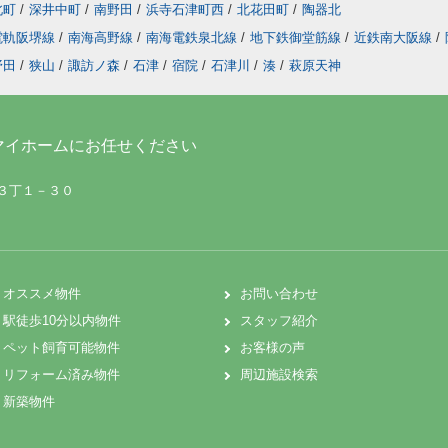
北町
/
深井中町
/
南野田
/
浜寺石津町西
/
北花田町
/
陶器北
電軌阪堺線
/
南海高野線
/
南海電鉄泉北線
/
地下鉄御堂筋線
/
近鉄南大阪線
/
野田
/
狭山
/
諏訪ノ森
/
石津
/
宿院
/
石津川
/
湊
/
萩原天神
マイホームにお任せください
町３丁１－３０
オススメ物件
お問い合わせ
駅徒歩10分以内物件
スタッフ紹介
ペット飼育可能物件
お客様の声
リフォーム済み物件
周辺施設検索
新築物件