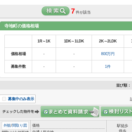
7
件が該当
寺地町の価格相場
1R～1K
1DK～1LDK
2K～2LDK
価格相場
-
-
800万円
募集件数
-
-
1件
並び順：
募集中のみ表示
外観
/
間取り図
価格
駅徒歩
停歩