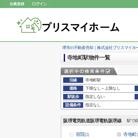
堺市の不動産売却｜株式会社ブリスマイホ
寺地町駅物件一覧
沿線
寺地町駅
価格
下限なし～上限なし
駅徒歩
指定しない
設備条件
指定なし
阪堺電気軌道阪堺電軌阪堺線
駅で絞
宿院
寺地町
(1)