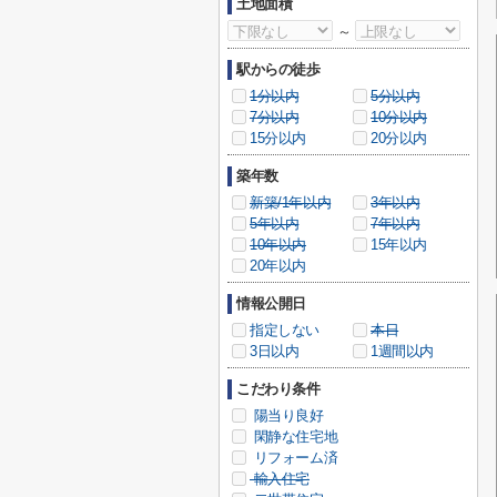
土地面積
～
駅からの徒歩
1分以内
5分以内
7分以内
10分以内
15分以内
20分以内
築年数
新築/1年以内
3年以内
5年以内
7年以内
10年以内
15年以内
20年以内
情報公開日
指定しない
本日
3日以内
1週間以内
こだわり条件
陽当り良好
閑静な住宅地
リフォーム済
輸入住宅