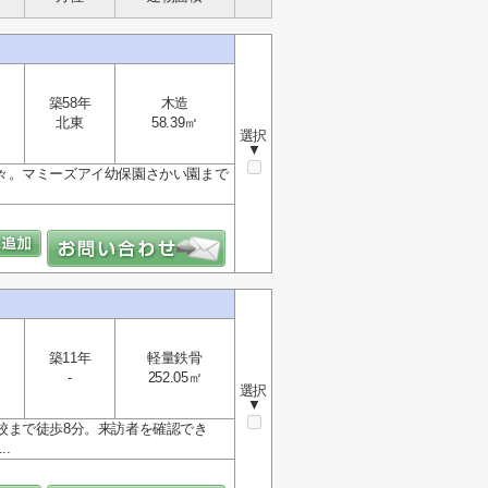
築58年
木造
北東
58.39㎡
選択
▼
々。マミーズアイ幼保園さかい園まで
築11年
軽量鉄骨
-
252.05㎡
選択
▼
校まで徒歩8分。来訪者を確認でき
.