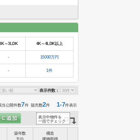
3K～3LDK
4K～4LDK以上
-
15000万円
-
1件
表示件数：
7
2
1-7
該当公開件数
件 販売数
件
件表示
表示中物件を
一括でチェック
築年数
構造
方位
建物面積