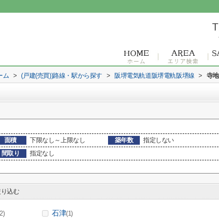
ーム
>
(戸建(売買))路線・駅から探す
>
阪堺電気軌道阪堺電軌阪堺線
>
寺地
面積
下限なし～上限なし
築年数
指定しない
間取り
指定なし
り込む
石津
(2)
(1)