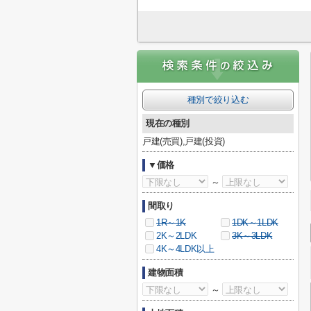
種別で絞り込む
現在の種別
戸建(売買),戸建(投資)
▼価格
～
間取り
1R～1K
1DK～1LDK
2K～2LDK
3K～3LDK
4K～4LDK以上
建物面積
～