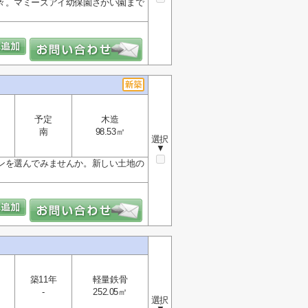
々。マミーズアイ幼保園さかい園まで
予定
木造
南
98.53㎡
選択
▼
ンを選んでみませんか。新しい土地の
築11年
軽量鉄骨
-
252.05㎡
選択