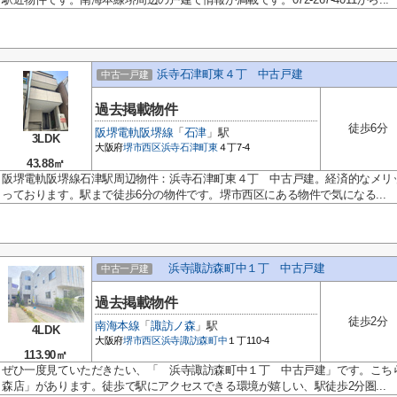
浜寺石津町東４丁 中古戸建
中古一戸建
過去掲載物件
徒歩6分
阪堺電軌阪堺線
「
石津
」駅
3LDK
大阪府
堺市西区
浜寺石津町東
４丁7-4
43.88㎡
阪堺電軌阪堺線石津駅周辺物件：浜寺石津町東４丁 中古戸建。経済的なメリ
っております。駅まで徒歩6分の物件です。堺市西区にある物件で気になる...
浜寺諏訪森町中１丁 中古戸建
中古一戸建
過去掲載物件
徒歩2分
南海本線
「
諏訪ノ森
」駅
4LDK
大阪府
堺市西区
浜寺諏訪森町中
１丁110-4
113.90㎡
ぜひ一度見ていただきたい、「 浜寺諏訪森町中１丁 中古戸建」です。こちら
森店」があります。徒歩で駅にアクセスできる環境が嬉しい、駅徒歩2分圏...