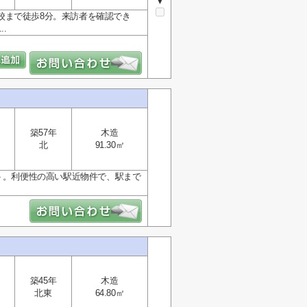
▼
校まで徒歩8分。来訪者を確認でき
.
築57年
木造
北
91.30㎡
ント。利便性の高い駅近物件で、駅まで
築45年
木造
北東
64.80㎡