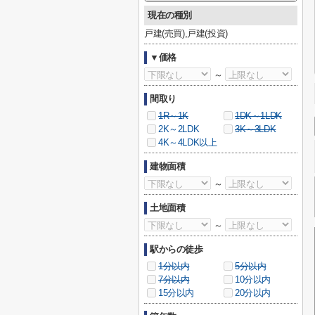
現在の種別
戸建(売買),戸建(投資)
▼価格
～
間取り
1R～1K
1DK～1LDK
2K～2LDK
3K～3LDK
4K～4LDK以上
建物面積
～
土地面積
～
駅からの徒歩
1分以内
5分以内
7分以内
10分以内
15分以内
20分以内