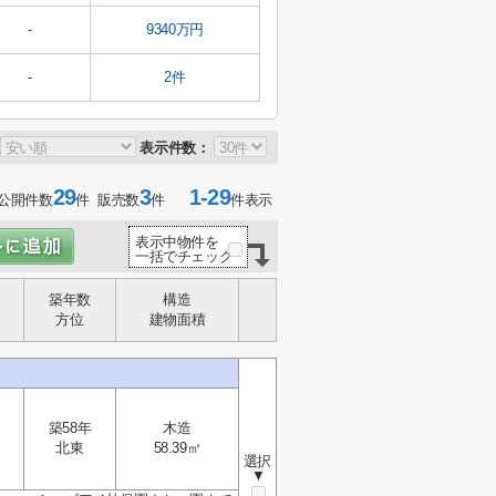
-
9340万円
-
2件
表示件数：
29
3
1-29
公開件数
件 販売数
件
件表示
表示中物件を
一括でチェック
築年数
構造
方位
建物面積
築58年
木造
北東
58.39㎡
選択
▼