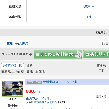
価格相場
-
-
800万円
募集件数
-
-
1件
並び順：
募集中のみ表示
該当
外観
/
間取り図
価格
駅徒歩
停歩
交通 / 所在地
間取り/土地面積
大浜北町３丁 中古戸建
中古一戸建
800
万円
徒歩7分
南海本線
「
堺
」駅
2LDK
大阪府
堺市堺区
大浜北町
３丁4-24
49.64㎡