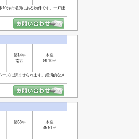
10分の場所にある物件です。一戸建
築14年
木造
南西
89.10㎡
スムーズに済ませられます。経済的なメ
築68年
木造
-
45.51㎡