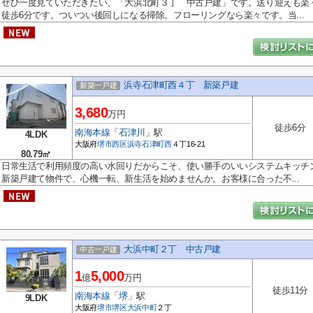
ぜひ一度見ていただきたい、「大浜北町３丁 中古戸建」です。送り迎えも楽
徒歩6分です。ついつい後回しになる掃除。フローリングなら楽々です。当...
浜寺石津町西４丁 新築戸建
新築一戸建
3,680
万円
徒歩6分
南海本線
「
石津川
」駅
4LDK
大阪府
堺市西区
浜寺石津町西
４丁16-21
80.79㎡
日常生活で利用頻度の高い水回りだからこそ、使い勝手のいいシステムキッチ
新築戸建て物件で、心機一転、新生活を始めませんか。お客様に合った不...
大浜中町２丁 中古戸建
中古一戸建
1
5,000
億
万円
徒歩11分
南海本線
「
堺
」駅
9LDK
大阪府
堺市堺区
大浜中町
２丁