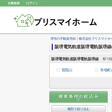
堺市の不動産売却｜株式会社ブリスマイホ
阪堺電気軌道阪堺電軌阪堺線
阪堺電気軌道阪堺電軌阪堺線
駅で絞
宿院
寺地町
(1)
種別で絞り込む