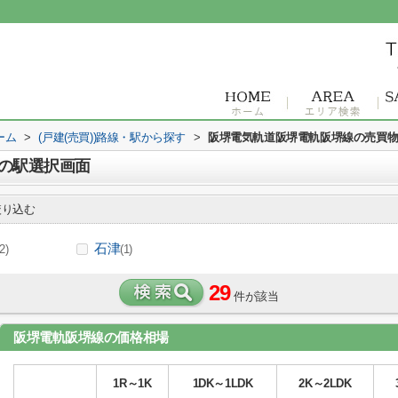
ーム
>
(戸建(売買))路線・駅から探す
>
阪堺電気軌道阪堺電軌阪堺線の売買
の駅選択画面
り込む
石津
(2)
(1)
29
件が該当
阪堺電軌阪堺線の価格相場
1R～1K
1DK～1LDK
2K～2LDK