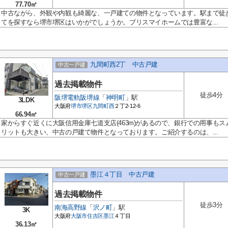
77.70㎡
中古ながら、外観や内観も綺麗な、一戸建ての物件となっています。駅まで徒歩
てを探すなら堺市堺区はいかがでしょうか。ブリスマイホームでは豊富な...
九間町西2丁 中古戸建
中古一戸建
過去掲載物件
徒歩4分
阪堺電軌阪堺線
「
神明町
」駅
3LDK
大阪府
堺市堺区
九間町西
２丁2-12-6
66.94㎡
家からすぐ近くに大阪信用金庫七道支店(463m)があるので、銀行での用事も
リットも大きい、中古の戸建て物件となっております。ご紹介するのは、...
墨江４丁目 中古戸建
中古一戸建
過去掲載物件
徒歩3分
南海高野線
「
沢ノ町
」駅
3K
大阪府
大阪市住吉区
墨江
４丁目
36.13㎡