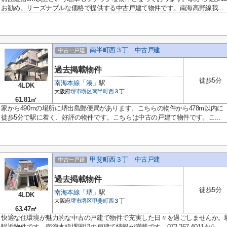
お勧め。リーズナブルな価格で提供する中古戸建て物件です。南海高野線我...
南半町西３丁 中古戸建
中古一戸建
過去掲載物件
徒歩5分
南海本線
「
湊
」駅
4LDK
大阪府
堺市堺区
南半町西
３丁
61.81㎡
家から490mの場所に堺出島郵便局があります。こちらの物件から478m以内に
徒歩5分で駅に着く、好評の物件です。こちらは中古の戸建て物件です。こ...
甲斐町西３丁 中古戸建
中古一戸建
過去掲載物件
徒歩5分
南海本線
「
堺
」駅
4LDK
大阪府
堺市堺区
甲斐町西
３丁
63.47㎡
快適な住環境が魅力的な中古の戸建て物件で充実した日々を過ごしませんか。
駅近物件です。南海本線堺周辺の戸建て情報が満載です。072-267-4011から...