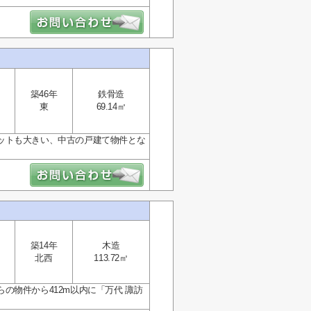
築46年
鉄骨造
東
69.14㎡
ットも大きい、中古の戸建て物件とな
築14年
木造
北西
113.72㎡
の物件から412m以内に「万代 諏訪