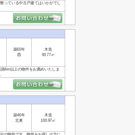
が整っている中古戸建てはいかがでし
築60年
木造
西
93.77㎡
道路6m以上の物件をお薦めいたしま
.
築46年
木造
北東
100.97㎡
2分の物件です。物件をお探しの方に