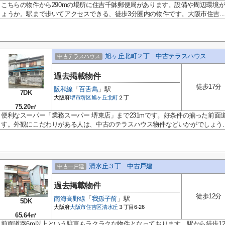
こちらの物件から290mの場所に住吉千躰郵便局があります。設備や周辺環境
ょうか。駅まで歩いてアクセスできる、徒歩3分圏内の物件です。大阪市住吉...
旭ヶ丘北町２丁 中古テラスハウス
中古テラスハウス
過去掲載物件
徒歩17分
阪和線
「
百舌鳥
」駅
7DK
大阪府
堺市堺区
旭ヶ丘北町
２丁
75.20㎡
便利なスーパー「業務スーパー 堺東店」まで231mです。好条件の揃った前面
す。外観にこだわりがある人は、中古のテラスハウス物件などいかがでしょう..
清水丘３丁 中古戸建
中古一戸建
過去掲載物件
徒歩12分
南海高野線
「
我孫子前
」駅
5DK
大阪府
大阪市住吉区
清水丘
３丁目6-26
65.64㎡
前面道路6m以上という駐車もラクラクな物件となっております。駅から徒歩1