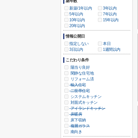
築年数
新築/1年以内
3年以内
5年以内
7年以内
10年以内
15年以内
20年以内
情報公開日
指定しない
本日
3日以内
1週間以内
こだわり条件
陽当り良好
閑静な住宅地
リフォーム済
輸入住宅
二世帯住宅
システムキッチン
対面式キッチン
アイランドキッチン
床暖房
床下収納
複層ガラス
南向き