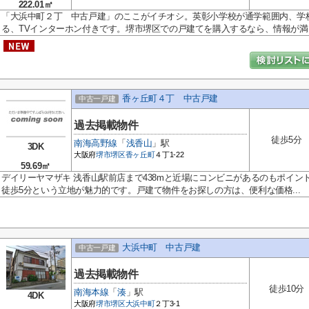
222.01㎡
「大浜中町２丁 中古戸建」のここがイチオシ。英彰小学校が通学範囲内、学
る、TVインターホン付きです。堺市堺区での戸建てを購入するなら、情報が満..
香ヶ丘町４丁 中古戸建
中古一戸建
過去掲載物件
徒歩5分
南海高野線
「
浅香山
」駅
3DK
大阪府
堺市堺区
香ヶ丘町
４丁1-22
59.69㎡
デイリーヤマザキ 浅香山駅前店まで438mと近場にコンビニがあるのもポイ
徒歩5分という立地が魅力的です。戸建て物件をお探しの方は、便利な価格...
大浜中町 中古戸建
中古一戸建
過去掲載物件
徒歩10分
南海本線
「
湊
」駅
4DK
大阪府
堺市堺区
大浜中町
２丁3-1