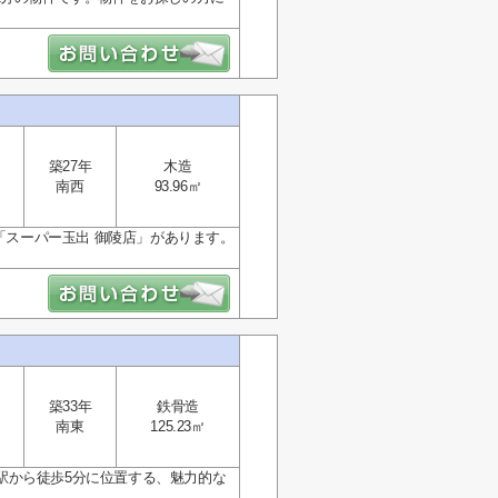
築27年
木造
南西
93.96㎡
「スーパー玉出 御陵店」があります。
築33年
鉄骨造
南東
125.23㎡
駅から徒歩5分に位置する、魅力的な