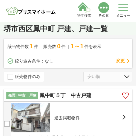
物件検索
その他
メニュー
堺市西区鳳中町 戸建、戸建一覧
1
0
1～1
該当物件数
件
販売数
件
件を表示
変更
絞り込み条件：
なし
販売物件のみ
鳳中町５丁 中古戸建
売買 | 中古一戸建
過去掲載物件