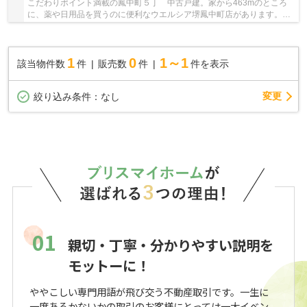
こだわりポイント満載の鳳中町５丁 中古戸建。家から463mのところ
に、薬や日用品を買うのに便利なウエルシア堺鳳中町店があります。物
件から徒歩4分のところに駅があるので、移動時間...
1
0
1～1
該当物件数
件
販売数
件
件を表示
変更
絞り込み条件：
なし
01
親切・丁寧・分かりやすい説明を
モットーに！
ややこしい専門用語が飛び交う不動産取引です。一生に
一度あるかないかの取引のお客様にとっては一大イベン