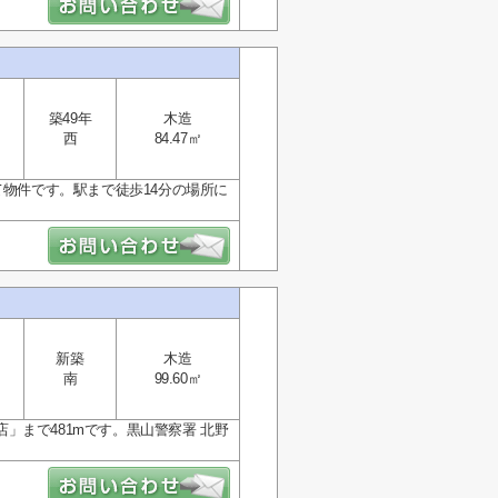
築49年
木造
西
84.47㎡
て物件です。駅まで徒歩14分の場所に
新築
木造
南
99.60㎡
」まで481mです。黒山警察署 北野