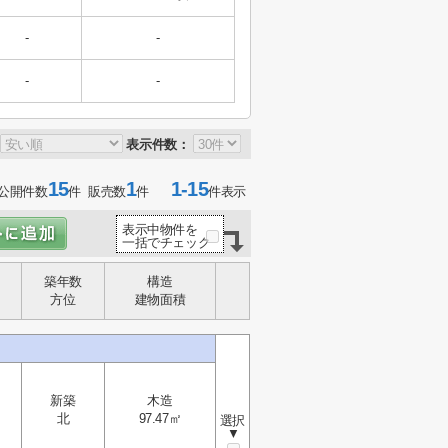
-
-
-
-
表示件数：
15
1
1-15
公開件数
件 販売数
件
件表示
表示中物件を
一括でチェック
築年数
構造
方位
建物面積
新築
木造
北
97.47㎡
選択
▼