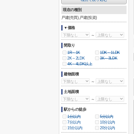
現在の種別
戸建(売買),戸建(投資)
▼価格
～
間取り
1R～1K
1DK～1LDK
2K～2LDK
3K～3LDK
4K～4LDK以上
建物面積
～
土地面積
～
駅からの徒歩
1分以内
5分以内
7分以内
10分以内
15分以内
20分以内