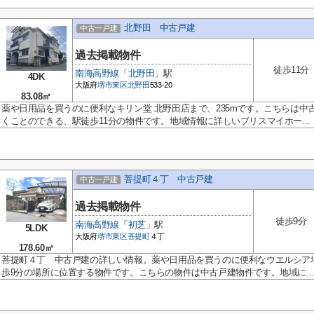
北野田 中古戸建
中古一戸建
過去掲載物件
徒歩11分
南海高野線
「
北野田
」駅
4DK
大阪府
堺市東区
北野田
533-20
83.08㎡
薬や日用品を買うのに便利なキリン堂 北野田店まで、235mです。こちらは
くことのできる、駅徒歩11分の物件です。地域情報に詳しいブリスマイホー...
菩提町４丁 中古戸建
中古一戸建
過去掲載物件
徒歩9分
南海高野線
「
初芝
」駅
5LDK
大阪府
堺市東区
菩提町
４丁
178.60㎡
菩提町４丁 中古戸建の詳しい情報。薬や日用品を買うのに便利なウエルシア堺
歩9分の場所に位置する物件です。こちらの物件は中古戸建物件です。地域に...