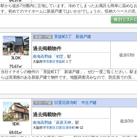
64.97㎡
駅から徒歩7分圏内に立地しています。冷めてしまったお風呂も簡単に温めな
す。初めてのマイホームに新築戸建てはいかがでしょうか。収納スペースの充..
菩提町1丁 新築戸建
新築一戸建
過去掲載物件
徒歩13分
南海高野線
「
初芝
」駅
3LDK
大阪府
堺市東区
菩提町
１丁
75.67㎡
当社イチオシの物件の「菩提町1丁 新築戸建」。ぜひ一度ご覧ください。駅ま
らは清潔感のある新築戸建て物件です。地盤調査済みなので、防災面での安...
日置荘原寺町 中古戸建
中古一戸建
過去掲載物件
徒歩3分
南海高野線
「
萩原天神
」駅
5DK
大阪府
堺市東区
日置荘原寺町
48-12
69.01㎡