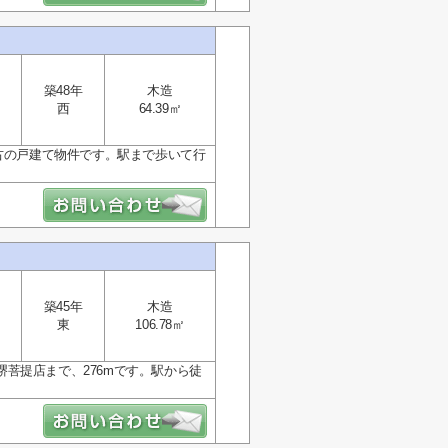
築48年
木造
西
64.39㎡
中古の戸建て物件です。駅まで歩いて行
築45年
木造
東
106.78㎡
菩提店まで、276mです。駅から徒