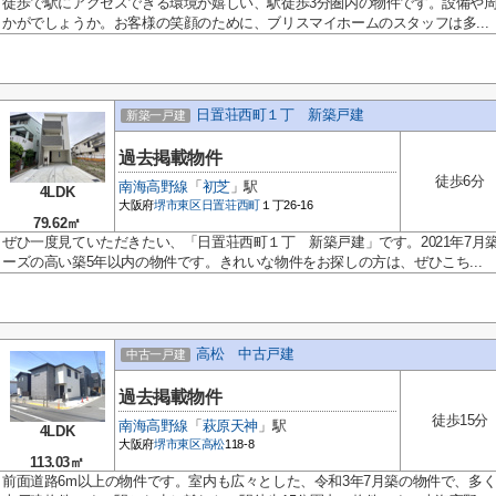
徒歩で駅にアクセスできる環境が嬉しい、駅徒歩3分圏内の物件です。設備や
かがでしょうか。お客様の笑顔のために、ブリスマイホームのスタッフは多...
日置荘西町１丁 新築戸建
新築一戸建
過去掲載物件
徒歩6分
南海高野線
「
初芝
」駅
4LDK
大阪府
堺市東区
日置荘西町
１丁26-16
79.62㎡
ぜひ一度見ていただきたい、「日置荘西町１丁 新築戸建」です。2021年7月
ーズの高い築5年以内の物件です。きれいな物件をお探しの方は、ぜひこち...
高松 中古戸建
中古一戸建
過去掲載物件
徒歩15分
南海高野線
「
萩原天神
」駅
4LDK
大阪府
堺市東区
高松
118-8
113.03㎡
前面道路6m以上の物件です。室内も広々とした、令和3年7月築の物件で、多