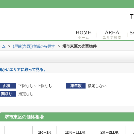
ーム
>
(戸建(売買))地域から探す
>
堺市東区の売買物件
細かいエリアに絞って見る。
面積
下限なし～上限なし
築年数
指定しない
間取り
指定なし
堺市東区の価格相場
1R～1K
1DK～1LDK
2K～2LDK