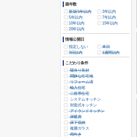
築年数
新築/1年以内
3年以内
5年以内
7年以内
10年以内
15年以内
20年以内
情報公開日
指定しない
本日
3日以内
1週間以内
こだわり条件
陽当り良好
閑静な住宅地
リフォーム済
輸入住宅
二世帯住宅
システムキッチン
対面式キッチン
アイランドキッチン
床暖房
床下収納
複層ガラス
南向き