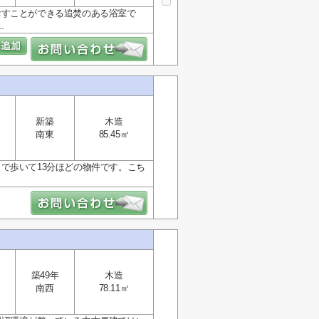
おすことができる追焚のある浴室で
.
新築
木造
南東
85.45㎡
で歩いて13分ほどの物件です。こち
築49年
木造
南西
78.11㎡