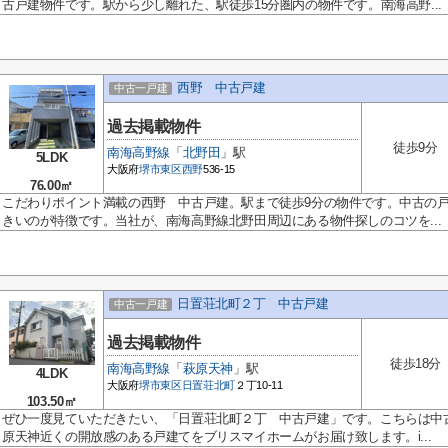
古戸建物件です。駅から少し離れた、駅徒歩15分圏内の物件です。南海高野...
西野 中古戸建
中古一戸建
過去掲載物件
徒歩9分
南海高野線
「
北野田
」駅
5LDK
大阪府
堺市東区
西野
536-15
76.00㎡
こだわりポイント満載の西野 中古戸建。駅まで徒歩9分の物件です。中古の
きいのが特徴です。当社が、南海高野線北野田周辺にある物件探しのコツを...
日置荘北町２丁 中古戸建
中古一戸建
過去掲載物件
徒歩18分
南海高野線
「
萩原天神
」駅
4LDK
大阪府
堺市東区
日置荘北町
２丁10-11
103.50㎡
ぜひ一度見ていただきたい、「日置荘北町２丁 中古戸建」です。こちらは中
原天神近くの開放感のある戸建てをブリスマイホームがお届け致します。i...