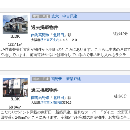
丈六 中古戸建
中古一戸建
過去掲載物件
徒歩14分
南海高野線
「
北野田
」駅
3LDK
大阪府
堺市東区
丈六
４４５－２０
122.41㎡
JA堺市登美丘支所が物件から448mのところにあります。こちらは中古の戸建
立地しています。前面道路6m以上は確保しているので車の出し入れもラクラ...
南野田 新築戸建
新築一戸建
過去掲載物件
徒歩6分
南海高野線
「
北野田
」駅
3LDK
大阪府
堺市東区
南野田
383-16
68.84㎡
こだわりポイント満載の南野田 新築戸建。便利なスーパー「ダイエー北野田店
田交番が249mのところにあります。令和5年9月完成の新築物件。お客様に合...