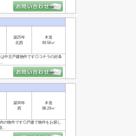
築25年
木造
北西
93.56㎡
件は中古戸建物件です◎コチラの好条
.
築30年
木造
西
88.29㎡
2分圏内の物件です◎戸建て物件をお探し
..