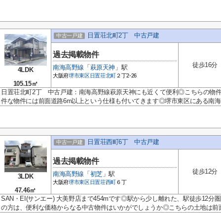
日置荘北町2丁 中古戸建
中古一戸建
過去掲載物件
徒歩16分
南海高野線
「
萩原天神
」駅
4LDK
大阪府
堺市東区
日置荘北町
２丁2-26
105.15㎡
日置荘北町2丁 中古戸建：南海高野線萩原天神にも近くて便利◎こちらの物
件な物件には前面道路6m以上という仕様も付いてきます◎堺市東区にある南海..
日置荘西町6丁 中古戸建
中古一戸建
過去掲載物件
徒歩12分
南海高野線
「
初芝
」駅
3LDK
大阪府
堺市東区
日置荘西町
６丁
47.46㎡
SAN・EI(サンエー) 大美野店まで454mです◎駅から少し離れた、駅徒歩1
の方は、便利な価格からなる中古物件はいかがでしょうか◎こちらの土地は前面.