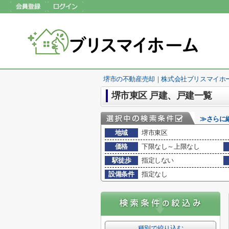
堺市の不動産売却｜株式会社ブリスマイホ
堺市東区 戸建、戸建一覧
≫さらに
地域
堺市東区
価格
下限なし～上限なし
駅徒歩
指定しない
設備条件
指定なし
種別で絞り込む