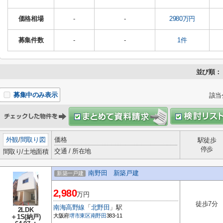
価格相場
-
-
2980万円
募集件数
-
-
1件
並び順：
募集中のみ表示
該当
外観
/
間取り図
価格
駅徒歩
停歩
交通 / 所在地
間取り/土地面積
南野田 新築戸建
新築一戸建
2,980
万円
徒歩7分
南海高野線
「
北野田
」駅
2LDK
大阪府
堺市東区
南野田
383-11
＋1S(納戸)