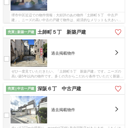
堺市中区近辺での物件情報：大好評のあの物件「土師町５丁 中古戸
建」。ニーズの高い中古の戸建て物件は、経済的なメリットも大きいで
す。室内も広々とした、平成28年3月築の物件で、...
土師町５丁 新築戸建
売買 | 新築一戸建
過去掲載物件
ぜひ一度見ていただきたい、「土師町５丁 新築戸建」です。ニーズの
高い築5年以内の物件です。多くの方からこだわり条件でいただく新築戸
建ての物件です。ブリスマイホームには、一戸...
深阪６丁 中古戸建
売買 | 中古一戸建
過去掲載物件