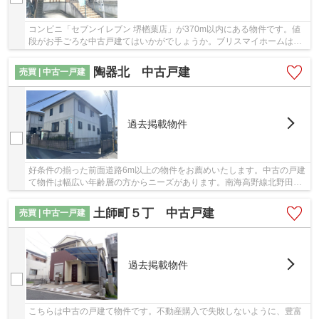
コンビニ「セブンイレブン 堺楢葉店」が370m以内にある物件です。値
段がお手ごろな中古戸建てはいかがでしょうか。ブリスマイホームはこ
れまでの実績とノウハウを活かし、堺市中区の泉...
陶器北 中古戸建
売買 | 中古一戸建
過去掲載物件
好条件の揃った前面道路6m以上の物件をお薦めいたします。中古の戸建
て物件は幅広い年齢層の方からニーズがあります。南海高野線北野田付
近でご希望条件に沿った一戸建てをお探し致し...
土師町５丁 中古戸建
売買 | 中古一戸建
過去掲載物件
こちらは中古の戸建て物件です。不動産購入で失敗しないように、豊富