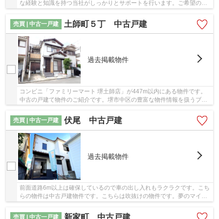
な経験と知識を持つ当社がしっかりとサポートを行います。ご希望の条
件がございましたら、当社スタッフにお聞かせ...
土師町５丁 中古戸建
売買 | 中古一戸建
過去掲載物件
コンビニ「ファミリーマート 堺土師店」が447m以内にある物件です。
中古の戸建て物件のご紹介です。堺市中区の豊富な物件情報を扱うブリ
スマイホームでなら、きっとお客様に合った不動...
伏尾 中古戸建
売買 | 中古一戸建
過去掲載物件
前面道路6m以上は確保しているので車の出し入れもラクラクです。こち
らの物件は中古戸建物件です。こちらは吹抜けの物件です。夢のマイホ
ームである一戸建てを泉北高速鉄道泉ケ丘付近...
新家町 中古戸建
売買 | 中古一戸建