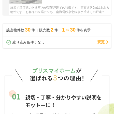
綺麗で清潔感のある室内が新築戸建ての特徴です。前面道路6m以上ある
物件です。お客様の立場に立ち、南海電鉄泉北線泉ケ丘近くの戸建てを
お探しします。ご連絡は072-267-4011、info@bl...
30
2
1～30
該当物件数
件
販売数
件
件を表示
変更
絞り込み条件：
なし
01
親切・丁寧・分かりやすい説明を
モットーに！