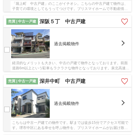
「堀上町 中古戸建」のここがイチオシ。こちらの中古戸建て物件は、
子育ての環境としてもうってつけです。ブリスマイホームで不動産情報
をお探しください。多種多様な物件情報をご用...
深阪５丁 中古戸建
売買 | 中古一戸建
過去掲載物件
経済的なメリットも大きい、中古の戸建て物件となっております。前面
道路6m以上という駐車もラクラクな物件となっております。泉北高速鉄
道泉ケ丘近くに気になる不動産があれば、ブリ...
深井中町 中古戸建
売買 | 中古一戸建
過去掲載物件
こちらは中古一戸建ての物件です。駅までは徒歩15分でアクセス可能で
す。堺市中区にある幸せを呼ぶ物件を、ブリスマイホームがお届け致し
ます。072-267-4011、info@bliss-myhome.co.jp...