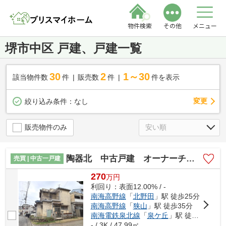
物件検索
その他
メニュー
堺市中区 戸建、戸建一覧
30
2
1～30
該当物件数
件
販売数
件
件を表示
変更
絞り込み条件：
なし
販売物件のみ
陶器北 中古戸建 オーナーチェンジ
売買 | 中古一戸建
270
万
円
利回り：表面12.00% / -
南海高野線
「
北野田
」駅 徒歩25分
南海高野線
「
狭山
」駅 徒歩35分
南海電鉄泉北線
「
泉ケ丘
」駅 徒歩39分
- / 3K / 47.99㎡