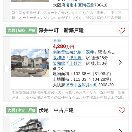
大阪府
堺市中区
陶器北
736-10
新生活を失敗せず、スタートさせたいならこちらの「陶器北 中古戸
建 オーナーチェンジ」はいかがでしょうか。綺麗な室内の中古戸建て
物件で素敵な日々をおくりませんか。生活に必要...
深井中町 新築戸建
売買 | 新築一戸建
新築
4,280
万
円
南海電鉄泉北線
「
深井
」駅 徒歩15分
阪和線
「
津久野
」駅 徒歩28分
阪和線
「
上野芝
」駅 徒歩30分
4LDK
建物面積：102.68㎡（31.06坪）
土地面積：113.33㎡（34.28坪）
大阪府
堺市中区
深井中町
2008-20
南海電鉄泉北線深井駅周辺への引っ越しをお考えなら「深井中町 新築
戸建」。薬や日用品を買うのに便利なウエルシア堺深井中町店まで182m
です。堺市中区で新しい生活を送るなら、ブリ...
伏尾 中古戸建
売買 | 中古一戸建
過去掲載物件