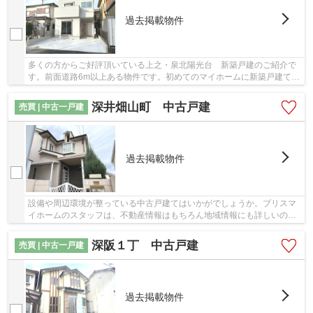
過去掲載物件
多くの方からご好評頂いている上之・泉北陽光台 新築戸建のご紹介で
す。前面道路6m以上ある物件です。初めてのマイホームに新築戸建ては
いかがでしょうか。人生に何度もない不動産購...
深井畑山町 中古戸建
売買 | 中古一戸建
過去掲載物件
設備や周辺環境が整っている中古戸建てはいかがでしょうか。ブリスマ
イホームのスタッフは、不動産情報はもちろん地域情報にも詳しいの
で、お客様の物件探しをしっかりとサポートする...
深阪１丁 中古戸建
売買 | 中古一戸建
過去掲載物件