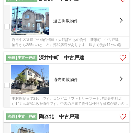
過去掲載物件
堺市中区近辺での物件情報：大好評のあの物件「新家町 中古戸建」。
物件から285mのところに邦和病院があります。駅まで徒歩11分の場所
にある物件です。前面道路6m以上は確保している...
深井中町 中古戸建
売買 | 中古一戸建
過去掲載物件
中村医院まで216mです。コンビニ「ファミリーマート 堺深井中町店」
が142m以内にある物件です。中古の戸建て物件は便利な価格が魅力の1
つです。豊富な実績と経験を活かし、ブリスマイ...
陶器北 中古戸建
売買 | 中古一戸建