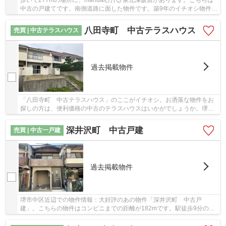
歩いて277mの場所に、mandai(万代) 泉北深阪店があります。こちらは
中古の戸建てです。南側道路に面した物件です。築9年のイチオシ物件は
こちらです,。ブリスマイホームなら、堺市中区...
八田寺町 中古テラスハウス
売買 | 中古テラスハウス
過去掲載物件
「八田寺町 中古テラスハウス」のここがイチオシ。お洒落な物件をお
探しの方は、便利価格の中古のテラスハウスはいかがでしょうか。堺市
中区より、お客様が満足のいく戸建てが見つか...
深井沢町 中古戸建
売買 | 中古一戸建
過去掲載物件
堺市中区近辺での物件情報：大好評のあの物件「深井沢町 中古戸
建」。こちらの物件はコンビニまでの距離が182mです。駅徒歩9分の物
件です。こちらの物件は中古戸建物件です。お客様に...