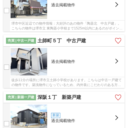
過去掲載物件
堺市中区近辺での物件情報：大好評のあの物件「陶器北 中古戸建」。
こちらの物件は堺市立 東陶器小学校まで1525m以内にあるのがポイント
です。こちらは中古一戸建ての物件です。堺市...
土師町５丁 中古戸建
売買 | 中古一戸建
過去掲載物件
徒歩11分の場所に堺市立土師小学校があります。こちらは中古一戸建て
の物件です。築浅物件になっているため、内外装にこだわりのある方に
もおすすめです。こちらの物件は築5年以内です...
深阪１丁 新築戸建
売買 | 新築一戸建
新築
過去掲載物件