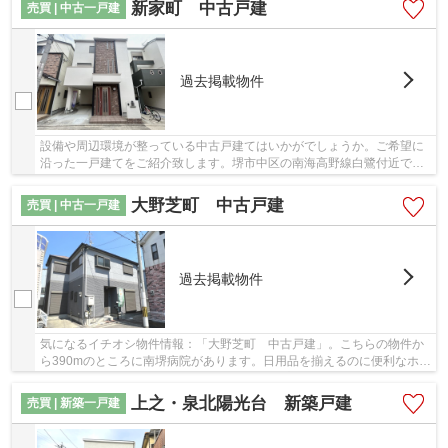
新家町 中古戸建
売買 | 中古一戸建
過去掲載物件
設備や周辺環境が整っている中古戸建てはいかがでしょうか。ご希望に
沿った一戸建てをご紹介致します。堺市中区の南海高野線白鷺付近でマ
イホームの購入をお考えなら、お気軽にお問い...
大野芝町 中古戸建
売買 | 中古一戸建
過去掲載物件
気になるイチオシ物件情報：「大野芝町 中古戸建」。こちらの物件か
ら390mのところに南堺病院があります。日用品を揃えるのに便利なホー
ムセンター「ホームセンターコーナン 大野芝店...
上之・泉北陽光台 新築戸建
売買 | 新築一戸建