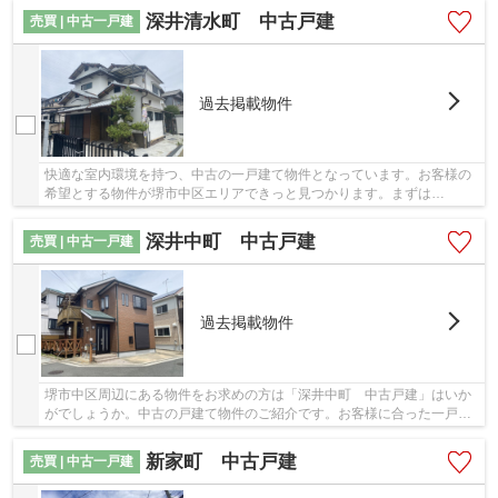
深井清水町 中古戸建
売買 | 中古一戸建
過去掲載物件
快適な室内環境を持つ、中古の一戸建て物件となっています。お客様の
希望とする物件が堺市中区エリアできっと見つかります。まずは
info@bliss-myhome.co.jpから当社スタッフまでご連絡...
深井中町 中古戸建
売買 | 中古一戸建
過去掲載物件
堺市中区周辺にある物件をお求めの方は「深井中町 中古戸建」はいか
がでしょうか。中古の戸建て物件のご紹介です。お客様に合った一戸建
てをブリスマイホームがお探し致します。まず...
新家町 中古戸建
売買 | 中古一戸建