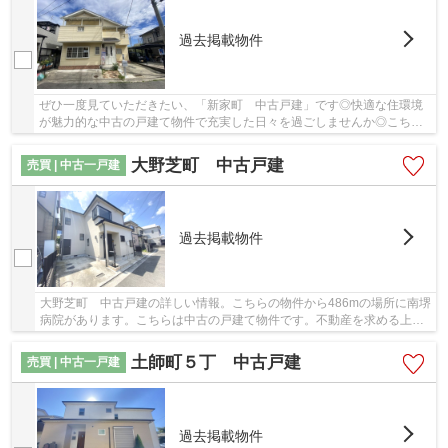
過去掲載物件
ぜひ一度見ていただきたい、「新家町 中古戸建」です◎快適な住環境
が魅力的な中古の戸建て物件で充実した日々を過ごしませんか◎こちら
の土地は前面道路6m以上です◎ブリスマイホームが...
大野芝町 中古戸建
売買 | 中古一戸建
過去掲載物件
大野芝町 中古戸建の詳しい情報。こちらの物件から486mの場所に南堺
病院があります。こちらは中古の戸建て物件です。不動産を求める上
で、何かご不明な点などございましたら、お気軽...
土師町５丁 中古戸建
売買 | 中古一戸建
過去掲載物件