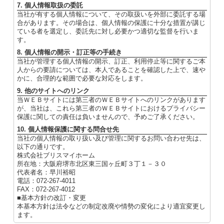
7. 個人情報取扱の委託
当社が有する個人情報について、その取扱いを外部に委託する場
合があります。その場合は、個人情報の保護に十分な措置が講じ
ている者を選定し、委託先に対し必要かつ適切な監督を行いま
す。
8. 個人情報の開示・訂正等の手続き
当社が管理する個人情報の開示、訂正、利用停止等に関するご本
人からの要請については、本人であることを確認した上で、速や
かに、合理的な範囲で必要な対応をします。
9. 他のサイトへのリンク
当ＷＥＢサイトには第三者のＷＥＢサイトへのリンクがあります
が、当社は、これら第三者のＷＥＢサイトにおけるプライバシー
保護に関しての責任は負いませんので、予めご了承ください。
10. 個人情報保護に関する問合せ先
当社の個人情報の取り扱い及び管理に関するお問い合わせ先は、
以下の通りです。
株式会社ブリスマイホーム
所在地：大阪府堺市北区東三国ヶ丘町３丁１－３０
代表者名：早川裕昭
電話：072-267-4011
FAX：072-267-4012
■基本方針の改訂・変更
本基本方針は法令などの制定改廃や情勢の変化により適宜変更し
ます。