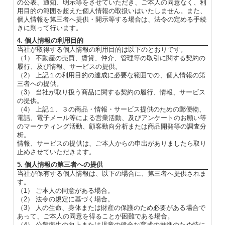
の公表、通知、明示等をさせていただき、ご本人の同意なく、利
用目的の範囲を超えた個人情報の取扱いはいたしません。また、
個人情報を第三者へ提供・開示等する場合は、法令の定める手続
きに則って行います。
4. 個人情報の利用目的
当社が取得する個人情報の利用目的は以下のとおりです。
（1） 不動産の売買、賃貸、仲介、管理等の取引に関する契約の
履行、及び情報、サービスの提供。
（2） 上記１の利用目的の達成に必要な範囲での、個人情報の第
三者への提供。
（3） 当社が取り扱う商品に関する契約の履行、情報、サービス
の提供。
（4） 上記１、３の商品・情報・サービス提供のための郵便物、
電話、電子メール等による営業活動、及びアンケートのお願い等
のマーケティング活動、顧客動向分析または商品開発等の調査分
析。
情報、サービスの提供は、ご本人からの申出がありましたら取り
止めさせていただきます。
5. 個人情報の第三者への提供
当社が保有する個人情報は、以下の場合に、第三者へ提供されま
す。
（1） ご本人の同意がある場合。
（2） 法令の規定に基づく場合。
（3） 人の生命、身体または財産の保護のため必要がある場合で
あって、ご本人の同意を得ることが困難である場合。
（4） 公衆衛生の向上または児童の健全な育成の推進のため特に