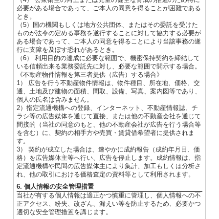
必要がある場合であって、ご本人の同意を得ることが困難である
とき。
（5）国の機関もしくは地方公共団体、またはその委託を受けた
ものが法令の定める事務を遂行することに対して協力する必要が
ある場合であって、ご本人の同意を得ることにより当該事務の遂
行に支障を及ぼす恐れがあるとき。
（6） 利用目的の達成に必要な範囲で、機密保持契約を締結して
いる信頼出来る業務委託先に対し、必要な範囲で開示する場合。
《不動産物件情報を第三者提供（広告）する場合》
1） 広告を行う不動産物件情報は、物件種目、所在地、価格、交
通、土地及び建物の面積、間取、設備、写真、案内図等であり、
個人の氏名は含みません。
2）指定流通機構への登録、インターネット、不動産情報誌、チ
ラシ等の広告媒体を通じて直接、または他の不動産会社を通じて
間接的（当社の同意のもと、他の不動産会社が広告を行う場合等
を含む）に、契約の相手方や売買・賃貸借希望者に提供されま
す。
3） 契約が成立した場合は、速やかに成約報告（成約年月日、価
格）を広告媒体主等へ行い、広告を停止します。成約情報は、指
定流通機構や民間の広告媒体主により集計、加工もしくは分析さ
れ、他の取引における価格査定の資料等として利用されます。
6. 個人情報の安全管理措置
当社が有する個人情報は適正かつ慎重に管理し、個人情報への不
正アクセス、紛失、改ざん、漏えい等を防止するため、必要かつ
適切な安全管理措置を講じます。