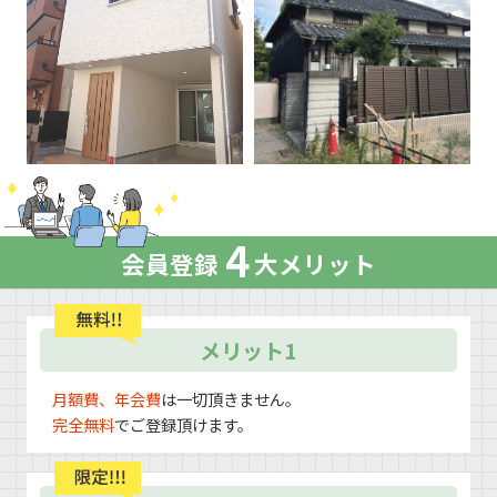
4
会員登録
大メリット
メリット1
月額費、年会費
は一切頂きません。
完全無料
でご登録頂けます。