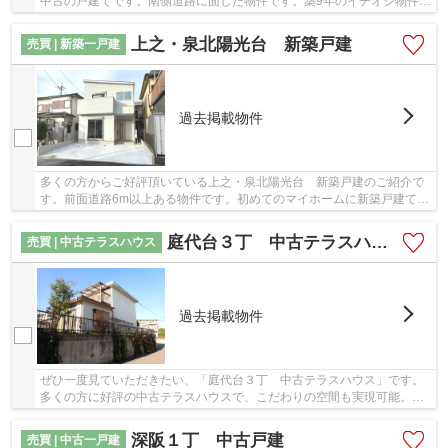
中古の戸建てです。南側道路に面した物件です。築9年のイチオシ物件は
こちらです,。ブリスマイホームなら、堺市中区...
上之・泉北陽光台 新築戸建
売買 | 新築一戸建
過去掲載物件
多くの方からご好評頂いている上之・泉北陽光台 新築戸建のご紹介で
す。前面道路6m以上ある物件です。初めてのマイホームに新築戸建ては
いかがでしょうか。人生に何度もない不動産購...
庭代台３丁 中古テラスハウス
売買 | 中古テラスハウス
過去掲載物件
ぜひ一度見ていただきたい、「庭代台３丁 中古テラスハウス」です。
多くの方に好評の中古テラスハウスで、こだわりの空間も実現可能。好
条件の揃った前面道路6m以上の物件をお薦めい...
深阪１丁 中古戸建
売買 | 中古一戸建