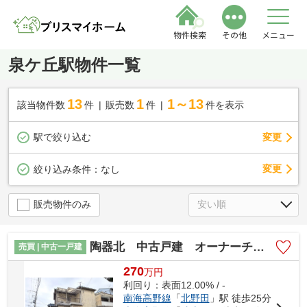
物件検索
その他
メニュー
泉ケ丘駅物件一覧
13
1
1～13
該当物件数
件
販売数
件
件を表示
駅で絞り込む
変更
変更
絞り込み条件：
なし
販売物件のみ
陶器北 中古戸建 オーナーチェンジ
売買 | 中古一戸建
270
万
円
利回り：表面12.00% / -
南海高野線
「
北野田
」駅 徒歩25分