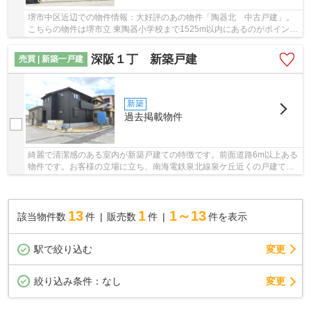
堺市中区近辺での物件情報：大好評のあの物件「陶器北 中古戸建」。
こちらの物件は堺市立 東陶器小学校まで1525m以内にあるのがポイント
です。こちらは中古一戸建ての物件です。堺市...
深阪１丁 新築戸建
売買 | 新築一戸建
新築
過去掲載物件
綺麗で清潔感のある室内が新築戸建ての特徴です。前面道路6m以上ある
物件です。お客様の立場に立ち、南海電鉄泉北線泉ケ丘近くの戸建てを
お探しします。ご連絡は072-267-4011、info@bl...
13
1
1～13
該当物件数
件
販売数
件
件を表示
駅で絞り込む
変更
変更
絞り込み条件：
なし