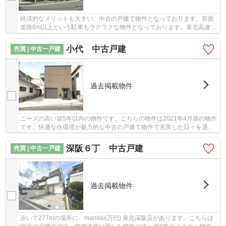
経済的なメリットも大きい、中古の戸建て物件となっております。前面
道路6m以上という駐車もラクラクな物件となっております。泉北高速鉄
道泉ケ丘近くに気になる不動産があれば、ブリ...
小代 中古戸建
売買 | 中古一戸建
過去掲載物件
ニーズの高い築5年以内の物件です。こちらの物件は2021年4月築の物件
です。快適な住環境が魅力的な中古の戸建て物件で充実した日々を過ご
しませんか。堺市南区の泉北高速鉄道泉ケ丘近...
深阪６丁 中古戸建
売買 | 中古一戸建
過去掲載物件
歩いて277mの場所に、mandai(万代) 泉北深阪店があります。こちらは