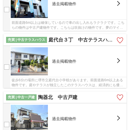
過去掲載物件
前面道路6m以上は確保しているので車の出し入れもラクラクです。こち
らの物件は中古戸建物件です。こちらは吹抜けの物件です。夢のマイホ
ームである一戸建てを泉北高速鉄道泉ケ丘付近...
庭代台３丁 中古テラスハウス
売買 | 中古テラスハウス
過去掲載物件
徒歩6分の場所に堺市立庭代台小学校があります。前面道路6m以上ある
物件です。庭やテラスが独立したこのテラスハウスは、経済的にも優し
い中古物件です。ブリスマイホームは、様々なご...
陶器北 中古戸建
売買 | 中古一戸建
過去掲載物件