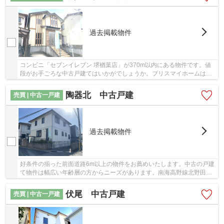
過去掲載物件
コンビニ「セブンイレブン 堺楢葉店」が370m以内にある物件です。値
段がお手ごろな中古戸建てはいかがでしょうか。ブリスマイホームはこ
れまでの実績とノウハウを活かし、堺市中区の泉...
陶器北 中古戸建
売買 | 中古一戸建
過去掲載物件
好条件の揃った前面道路6m以上の物件をお薦めいたします。中古の戸建
て物件は幅広い年齢層の方からニーズがあります。南海高野線北野田付
近でご希望条件に沿った一戸建てをお探し致し...
伏尾 中古戸建
売買 | 中古一戸建