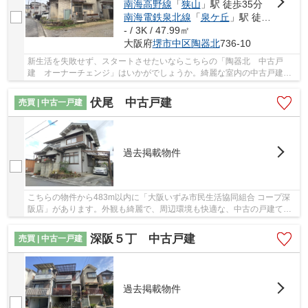
南海高野線
「
狭山
」駅 徒歩35分
南海電鉄泉北線
「
泉ケ丘
」駅 徒歩39分
- / 3K / 47.99㎡
大阪府
堺市中区
陶器北
736-10
新生活を失敗せず、スタートさせたいならこちらの「陶器北 中古戸
建 オーナーチェンジ」はいかがでしょうか。綺麗な室内の中古戸建て
物件で素敵な日々をおくりませんか。生活に必要...
伏尾 中古戸建
売買 | 中古一戸建
過去掲載物件
こちらの物件から483m以内に「大阪いずみ市民生活協同組合 コープ深
阪店」があります。外観も綺麗で、周辺環境も快適な、中古の戸建て物
件となります。堺市中区よりご案内しております...
深阪５丁 中古戸建
売買 | 中古一戸建
過去掲載物件