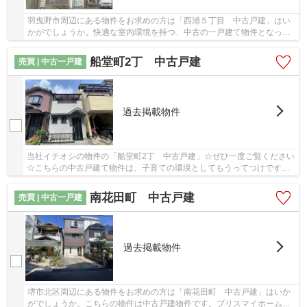
羽曳野市周辺にある物件をお求めの方は「西浦５丁目 中古戸建」はい
かがでしょうか。快適な室内環境を持つ、中古の一戸建て物件となって
います。ブリスマイホームは、お客様が心から...
船堂町2丁 中古戸建
売買 | 中古一戸建
過去掲載物件
当社イチオシの物件の「船堂町2丁 中古戸建」☆ぜひ一度ご覧ください
☆こちらの中古戸建て物件は、子育ての環境としてもうってつけです☆
駅から徒歩11分の物件はいかがですか☆地下鉄御堂...
南花田町 中古戸建
売買 | 中古一戸建
過去掲載物件
堺市北区周辺にある物件をお求めの方は「南花田町 中古戸建」はいか
がでしょうか。こちらの物件は中古戸建物件です。ブリスマイホームが