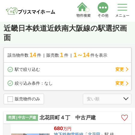
物件検索
その他
メニュー
近畿日本鉄道近鉄南大阪線の駅選択画
面
14
1
1～14
該当物件数
件
販売数
件
件を表示
駅で絞り込む
変更
変更
絞り込み条件：
なし
販売物件のみ
北花田町４丁 中古戸建
売買 | 中古一戸建
680
万
円
地下鉄御堂筋線
「
北花田
」駅 徒歩10分