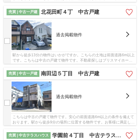
ご紹介する、堺市北区エリアの一戸建てをご希...
北花田町４丁 中古戸建
売買 | 中古一戸建
過去掲載物件
駅から徒歩13分の物件はいかがですか。こちらの土地は前面道路6m以上
です。こちらは中古の戸建て物件です。不動産探しはブリスマイホーム
にお任せください。堺市北区の物件情報を豊富...
南田辺５丁目 中古戸建
売買 | 中古一戸建
過去掲載物件
こちらは中古の戸建て物件です。安心の前面道路6m以上の条件を備えて
おります。駅から徒歩9分の場所に位置する物件です。お客様に満足して
いただけるよう、当社では豊富な物件情報を取...
学園前４丁目 中古テラスハウス
売買 | 中古テラスハウス