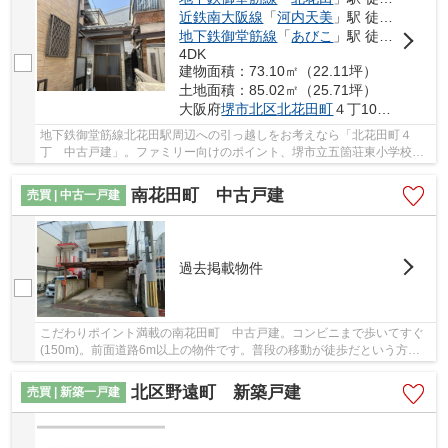
近鉄南大阪線
「
河内天美
」駅 徒歩21分
地下鉄御堂筋線
「
あびこ
」駅 徒歩25分
4DK
建物面積：73.10㎡（22.11坪）
土地面積：85.02㎡（25.71坪）
大阪府
堺市北区
北花田町
４丁108-20
地下鉄御堂筋線北花田駅周辺への引っ越しをお考えなら「北花田町４
丁 中古戸建」。ファミリー向けのポイント、堺市立五箇荘東小学校が
徒歩10分のところにあります。足の不自由な人も...
南花田町 中古戸建
売買 | 中古一戸建
過去掲載物件
こだわりポイント満載の南花田町 中古戸建。コンビニまで歩いてすぐ
(150m)。前面道路6m以上の物件です。普段の移動が徒歩だという方も
嬉しい、駅まで14分の物件です。ブリスマイホー...
北区野遠町 新築戸建
売買 | 新築一戸建