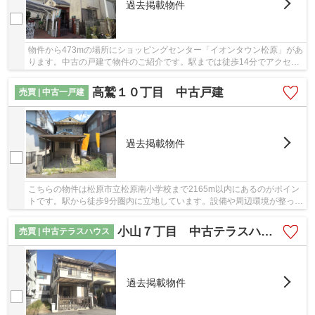
過去掲載物件
物件から473mの場所にショッピングセンター「イオンタウン松原」があ
ります。中古の戸建て物件のご紹介です。駅までは徒歩14分でアクセス
可能です。より詳しい物件情報をお求めであれ...
高鷲１０丁目 中古戸建
売買 | 中古一戸建
過去掲載物件
こちらの物件は松原市立松原南小学校まで2165m以内にあるのがポイン
トです。駅から徒歩9分圏内に立地しています。設備や周辺環境が整って
いる中古戸建てはいかがでしょうか。羽曳野市...
小山７丁目 中古テラスハウス
売買 | 中古テラスハウス
過去掲載物件