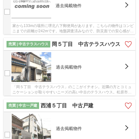
過去掲載物件
家から133mの場所に堺北八下郵便局があります。こちらの物件はコンビ
ニまでの距離が242mです。地盤調査済みなので、防災面での安心感が増
します。譲れない条件として挙げる方の多い、...
岡５丁目 中古テラスハウス
売買 | 中古テラスハウス
過去掲載物件
「岡５丁目 中古テラスハウス」のここがイチオシ。近隣の方とコミュ
ニケーションが取りやすいニーズの高い中古のテラスハウス。松原市に
ある物件をご希望の方は、ぜひ交通の便利な近...
西浦５丁目 中古戸建
売買 | 中古一戸建
過去掲載物件