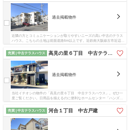
過去掲載物件
近隣の方とコミュニケーションが取りやすいニーズの高い中古のテラス
ハウス。こちらの土地は前面道路6m以上です。近鉄南大阪線古市近辺の
物件情報が満載のブリスマイホームに、物件探...
高見の里６丁目 中古テラスハウス
売買 | 中古テラスハウス
過去掲載物件
当社イチオシの物件の「高見の里６丁目 中古テラスハウス」。ぜひ一
度ご覧ください。日用品を揃えるのに便利なホームセンター「ハンズマ
ン 松原店」まで、308mです。駅まで徒歩11分の...
河合１丁目 中古戸建
売買 | 中古テラスハウス