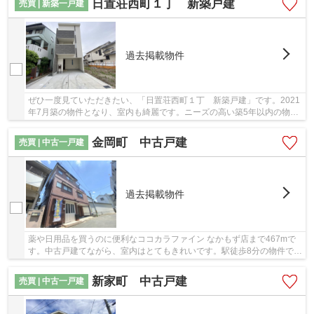
日置荘西町１丁 新築戸建
売買 | 新築一戸建
過去掲載物件
ぜひ一度見ていただきたい、「日置荘西町１丁 新築戸建」です。2021
年7月築の物件となり、室内も綺麗です。ニーズの高い築5年以内の物件
です。きれいな物件をお探しの方は、ぜひこち...
金岡町 中古戸建
売買 | 中古一戸建
過去掲載物件
薬や日用品を買うのに便利なココカラファイン なかもず店まで467mで
す。中古戸建てながら、室内はとてもきれいです。駅徒歩8分の物件で
す。地域情報に詳しいブリスマイホームにご連絡...
新家町 中古戸建
売買 | 中古一戸建