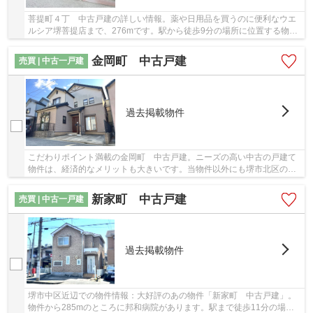
菩提町４丁 中古戸建の詳しい情報。薬や日用品を買うのに便利なウエ
ルシア堺菩提店まで、276mです。駅から徒歩9分の場所に位置する物件
です。こちらの物件は中古戸建物件です。地域に...
金岡町 中古戸建
売買 | 中古一戸建
過去掲載物件
こだわりポイント満載の金岡町 中古戸建。ニーズの高い中古の戸建て
物件は、経済的なメリットも大きいです。当物件以外にも堺市北区の地
下鉄御堂筋線新金岡周辺には、数多くの不動産...
新家町 中古戸建
売買 | 中古一戸建
過去掲載物件
堺市中区近辺での物件情報：大好評のあの物件「新家町 中古戸建」。
物件から285mのところに邦和病院があります。駅まで徒歩11分の場所