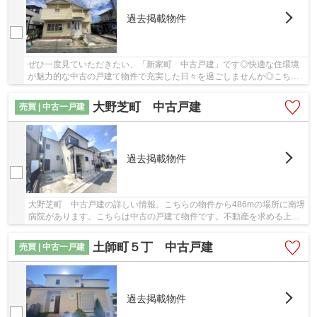
過去掲載物件
ぜひ一度見ていただきたい、「新家町 中古戸建」です◎快適な住環境
が魅力的な中古の戸建て物件で充実した日々を過ごしませんか◎こちら
の土地は前面道路6m以上です◎ブリスマイホームが...
大野芝町 中古戸建
売買 | 中古一戸建
過去掲載物件
大野芝町 中古戸建の詳しい情報。こちらの物件から486mの場所に南堺
病院があります。こちらは中古の戸建て物件です。不動産を求める上
で、何かご不明な点などございましたら、お気軽...
土師町５丁 中古戸建
売買 | 中古一戸建
過去掲載物件