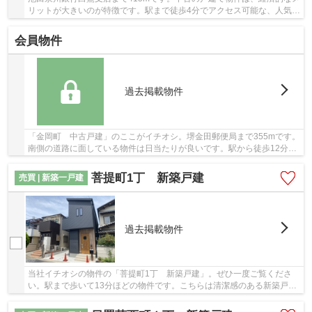
リットが大きいのが特徴です。駅まで徒歩4分でアクセス可能な、人気の
駅近物件です。ブリスマイホームのスタッフが...
会員物件
過去掲載物件
「金岡町 中古戸建」のここがイチオシ。堺金田郵便局まで355mです。
南側の道路に面している物件は日当たりが良いです。駅から徒歩12分の
物件です。お客様が日々笑顔になれる戸建てを...
菩提町1丁 新築戸建
売買 | 新築一戸建
過去掲載物件
当社イチオシの物件の「菩提町1丁 新築戸建」。ぜひ一度ご覧くださ
い。駅まで歩いて13分ほどの物件です。こちらは清潔感のある新築戸建
て物件です。地盤調査済みなので、防災面での安...