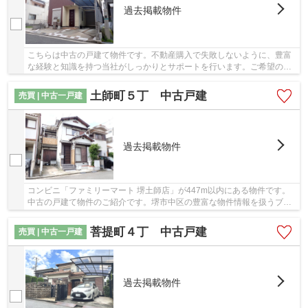
過去掲載物件
こちらは中古の戸建て物件です。不動産購入で失敗しないように、豊富
な経験と知識を持つ当社がしっかりとサポートを行います。ご希望の条
件がございましたら、当社スタッフにお聞かせ...
土師町５丁 中古戸建
売買 | 中古一戸建
過去掲載物件
コンビニ「ファミリーマート 堺土師店」が447m以内にある物件です。
中古の戸建て物件のご紹介です。堺市中区の豊富な物件情報を扱うブリ
スマイホームでなら、きっとお客様に合った不動...
菩提町４丁 中古戸建
売買 | 中古一戸建
過去掲載物件