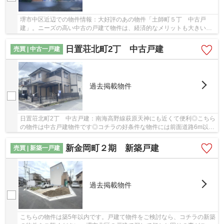
堺市中区近辺での物件情報：大好評のあの物件「土師町５丁 中古戸
建」。ニーズの高い中古の戸建て物件は、経済的なメリットも大きいで
す。室内も広々とした、平成28年3月築の物件で、...
日置荘北町2丁 中古戸建
売買 | 中古一戸建
過去掲載物件
日置荘北町2丁 中古戸建：南海高野線萩原天神にも近くて便利◎こちら
の物件は中古戸建物件です◎コチラの好条件な物件には前面道路6m以上
という仕様も付いてきます◎堺市東区にある南海...
新金岡町２期 新築戸建
売買 | 新築一戸建
過去掲載物件
こちらの物件は築5年以内です。戸建て物件をご検討なら、コチラの新築