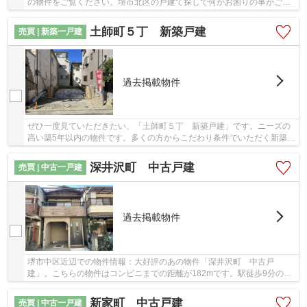
の物件をご覧ください。堺市北区の戸建て探しで何かお困りの事がござ
いましたら、ブリスマイホームまで何なりとお...
土師町５丁 新築戸建
売買 | 新築一戸建
過去掲載物件
ぜひ一度見ていただきたい、「土師町５丁 新築戸建」です。ニーズの
高い築5年以内の物件です。多くの方からこだわり条件でいただく新築戸
建ての物件です。ブリスマイホームには、一戸...
深井沢町 中古戸建
売買 | 中古一戸建
過去掲載物件
堺市中区近辺での物件情報：大好評のあの物件「深井沢町 中古戸
建」。こちらの物件はコンビニまでの距離が182mです。駅徒歩9分の物
件です。こちらの物件は中古戸建物件です。お客様に...
新家町 中古戸建
売買 | 中古一戸建