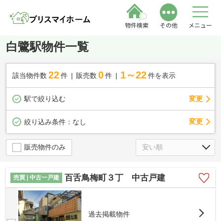
物件検索
その他
メニュー
白鷺駅物件一覧
22
0
1～22
該当物件数
件
販売数
件
件を表示
駅で絞り込む
変更
変更
絞り込み条件：
なし
販売物件のみ
百舌鳥梅町３丁 中古戸建
売買 | 中古一戸建
過去掲載物件