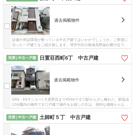
過去掲載物件
設備や周辺環境が整っている中古戸建てはいかがでしょうか。ご希望に
沿った一戸建てをご紹介致します。堺市中区の南海高野線白鷺付近でマ
イホームの購入をお考えなら、お気軽にお問い...
日置荘西町6丁 中古戸建
売買 | 中古一戸建
過去掲載物件
SAN・EI(サンエー) 大美野店まで454mです◎駅から少し離れた、駅徒歩
12分圏内の物件です◎戸建て物件をお探しの方は、便利な価格からなる
中古物件はいかがでしょうか◎こちらの土地は前面...
土師町５丁 中古戸建
売買 | 中古一戸建