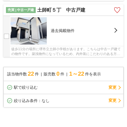
にある物件です。前面道路6m以上は確保している...
土師町５丁 中古戸建
売買 | 中古一戸建
過去掲載物件
徒歩11分の場所に堺市立土師小学校があります。こちらは中古一戸建て
の物件です。築浅物件になっているため、内外装にこだわりのある方に
もおすすめです。こちらの物件は築5年以内です...
22
0
1～22
該当物件数
件
販売数
件
件を表示
駅で絞り込む
変更
変更
絞り込み条件：
なし