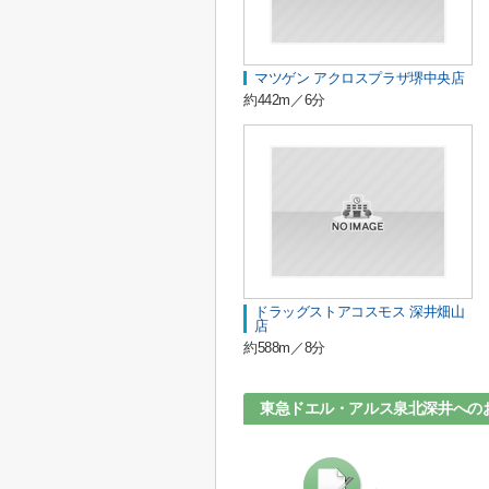
マツゲン アクロスプラザ堺中央店
約442m／6分
ドラッグストアコスモス 深井畑山
店
約588m／8分
東急ドエル・アルス泉北深井への