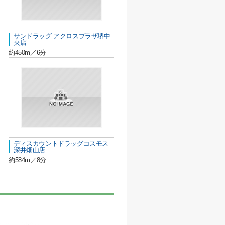
サンドラッグ アクロスプラザ堺中
央店
約450m／6分
ディスカウントドラッグコスモス
深井畑山店
約584m／8分