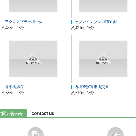
アクロスプラザ堺中央
セブンイレブン 堺東山店
約473m／6分
約421m／6分
堺平成病院
西堺警察署東山交番
約586m／8分
約619m／8分
contact us
お問い合わせ