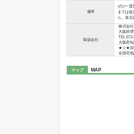
ぜひ一度
備考
までは徒
ら、泉北
株式会社
大阪府堺
TEL:072-
取扱会社
大阪府知事 
★☆★加
全国宅地
MAP
マップ