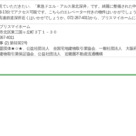
見ていただきたい、「東急ドエル・アルス泉北深井」です。綺麗に整備された
歩13分でアクセス可能です。こちらのエレベーター付きの物件はいかがでしょ
高速鉄道深井近くはいかがでしょうか。072-267-4011から、ブリスマイホー
ブリスマイホーム
市北区東三国ヶ丘町３丁１－３０
267-4011
(2) 第61922号
盟団体★☆★、公益社団法人 全国宅地建物取引業協会、一般社団法人 大
建物取引業保証協会、公益社団法人 近畿圏不動産流通機構