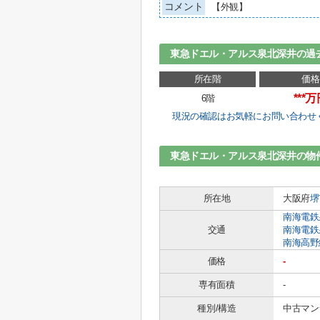
コメント
【外観】
東急ドエル・アルス泉北深井の過
所在階
価格
***
6階
現況の確認はお気軽にお問い合わせ
東急ドエル・アルス泉北深井の物
所在地
大阪府
堺
南海電鉄
交通
南海電鉄
南海高野
価格
-
専有面積
-
種別/構造
中古マン