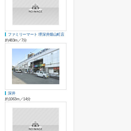
ファミリーマート 堺深井畑山町店
約483m／7分
深井
約1063m／14分