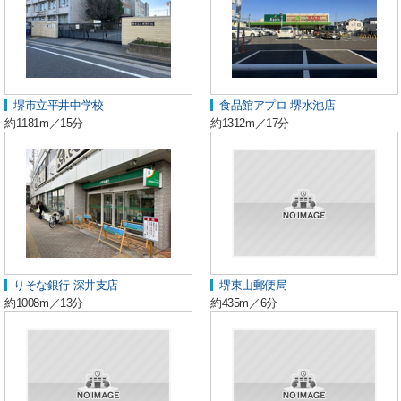
堺市立平井中学校
食品館アプロ 堺水池店
約1181m／15分
約1312m／17分
りそな銀行 深井支店
堺東山郵便局
約1008m／13分
約435m／6分