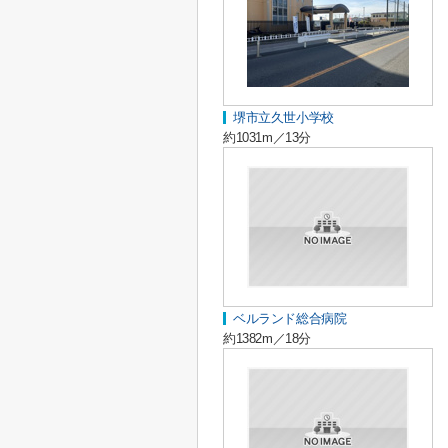
堺市立久世小学校
約1031m／13分
ベルランド総合病院
約1382m／18分