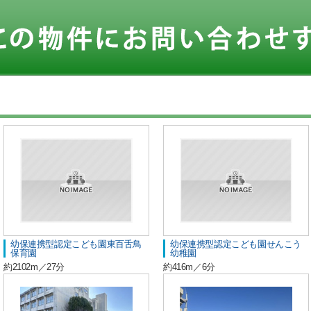
幼保連携型認定こども園東百舌鳥
幼保連携型認定こども園せんこう
保育園
幼稚園
約2102m／27分
約416m／6分