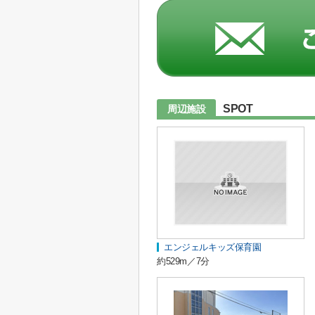
SPOT
周辺施設
エンジェルキッズ保育園
約529m／7分