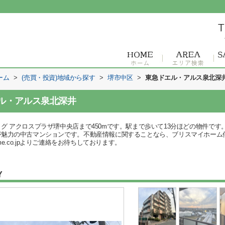
ーム
>
(売買・投資)地域から探す
>
堺市中区
>
東急ドエル・アルス泉北深
ル・アルス泉北深井
グ アクロスプラザ堺中央店まで450mです。駅まで歩いて13分ほどの物件で
力の中古マンションです。不動産情報に関することなら、ブリスマイホーム何なりとお
home.co.jpよりご連絡をお待ちしております。
Y