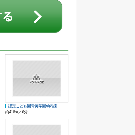
認定こども園青英学園幼稚園
約418m／6分