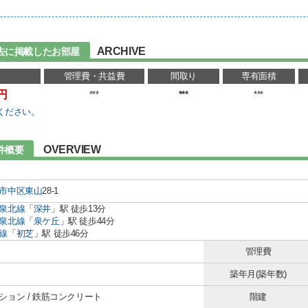
ARCHIVE
去に掲載したお部屋
管理費・共益費
間取り
専有面積
万円
***
***
***
ください。
OVERVIEW
件概要
市中区
東山
28-1
泉北線
「
深井
」駅 徒歩13分
泉北線
「
泉ケ丘
」駅 徒歩44分
線
「
初芝
」駅 徒歩46分
管理費
築年月(築年数)
ション / 鉄筋コンクリート
階建