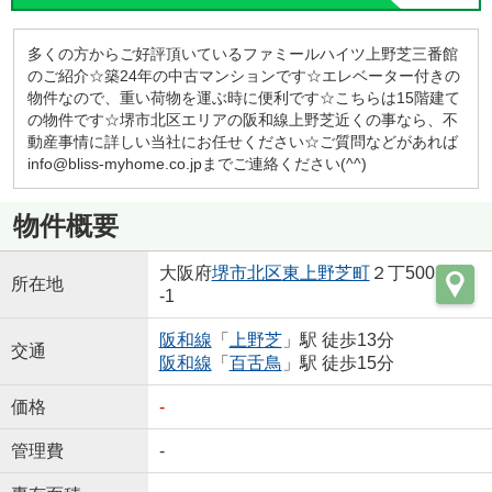
多くの方からご好評頂いているファミールハイツ上野芝三番館
のご紹介☆築24年の中古マンションです☆エレベーター付きの
物件なので、重い荷物を運ぶ時に便利です☆こちらは15階建て
の物件です☆堺市北区エリアの阪和線上野芝近くの事なら、不
動産事情に詳しい当社にお任せください☆ご質問などがあれば
info@bliss-myhome.co.jpまでご連絡ください(^^)
物件概要
大阪府
堺市北区
東上野芝町
２丁500
所在地
-1
阪和線
「
上野芝
」駅 徒歩13分
交通
阪和線
「
百舌鳥
」駅 徒歩15分
価格
-
管理費
-