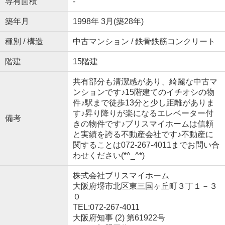
専有面積
-
築年月
1998年 3月(築28年)
種別 / 構造
中古マンション / 鉄骨鉄筋コンクリート
階建
15階建
共有部分も清潔感があり、綺麗な中古マ
ンションです♪15階建てのイチオシの物
件♪駅まで徒歩13分と少し距離がありま
す♪昇り降りが楽になるエレベーター付
備考
きの物件です♪ブリスマイホームは信頼
と実績を誇る不動産会社です♪不動産に
関することは072-267-4011までお問い合
わせください(*^_^*)
株式会社ブリスマイホーム
大阪府堺市北区東三国ヶ丘町３丁１－３
０
TEL:072-267-4011
大阪府知事 (2) 第61922号