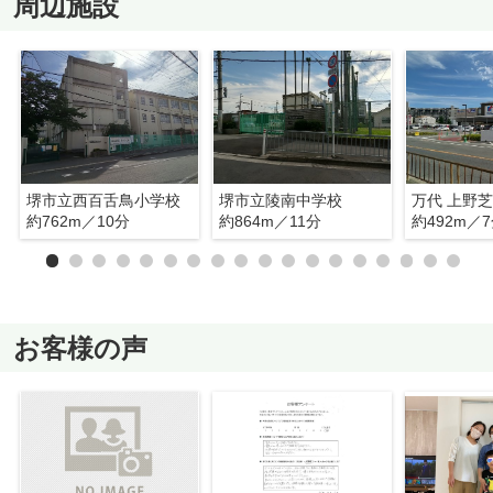
周辺施設
堺市立西百舌鳥小学校
堺市立陵南中学校
万代 上野
約762m／10分
約864m／11分
約492m／
お客様の声