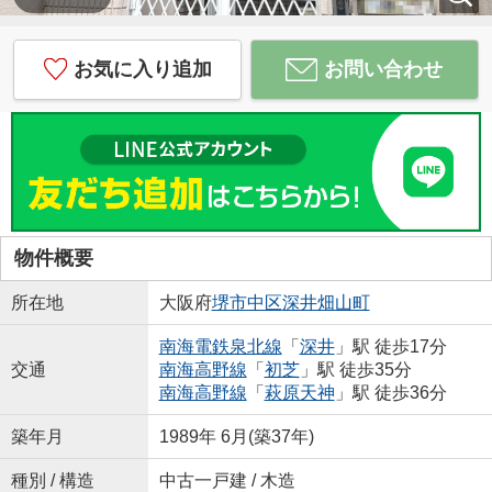
お気に入り追加
お問い合わせ
物件概要
所在地
大阪府
堺市中区
深井畑山町
南海電鉄泉北線
「
深井
」駅 徒歩17分
交通
南海高野線
「
初芝
」駅 徒歩35分
南海高野線
「
萩原天神
」駅 徒歩36分
築年月
1989年 6月(築37年)
種別 / 構造
中古一戸建 / 木造