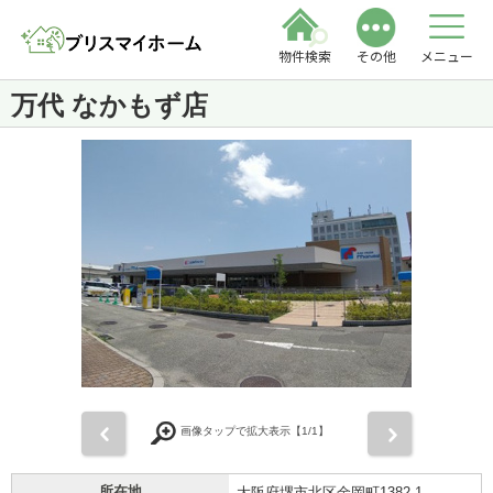
物件検索
その他
メニュー
万代 なかもず店
前
次
画像タップで拡大表示【
1
/1】
所在地
大阪府堺市北区金岡町1382-1