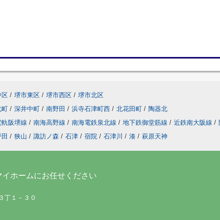
中区
/
堺市東区
/
堺市西区
/
堺市北区
北町
/
深井中町
/
南野田
/
浜寺石津町西
/
北花田町
/
陶器北
電軌阪堺線
/
南海高野線
/
南海電鉄泉北線
/
地下鉄御堂筋線
/
近鉄南大阪線
/
野田
/
狭山
/
諏訪ノ森
/
石津
/
宿院
/
石津川
/
湊
/
萩原天神
マイホームにお任せください
町３丁１－３０