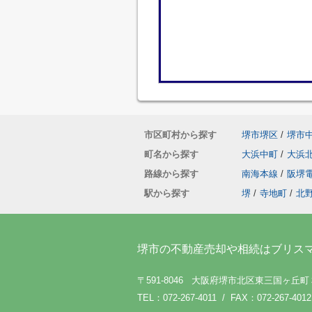
市区町村から探す
堺市堺区
/
堺市
町名から探す
大浜中町
/
大浜
路線から探す
南海本線
/
阪堺
駅から探す
堺
/
寺地町
/
北
堺市の不動産売却や相続はブリス
〒591-8046 大阪府堺市北区東三国ヶ丘
TEL：072-267-4011 / FAX：072-267-4012