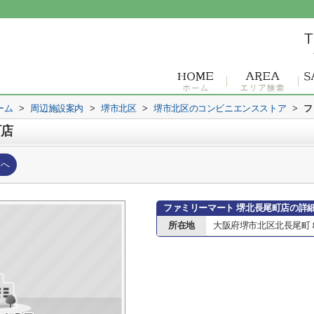
ーム
>
周辺施設案内
>
堺市北区
>
堺市北区のコンビニエンスストア
>
フ
町店
覧へ
ファミリーマート 堺北長尾町店の詳
所在地
大阪府堺市北区北長尾町８丁