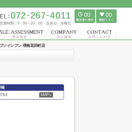
00
00
営業時間：
9：00～20：00
定休日：
水曜日
ブンイレブン 堺南花田町店
情報
3-1
MAP
▼