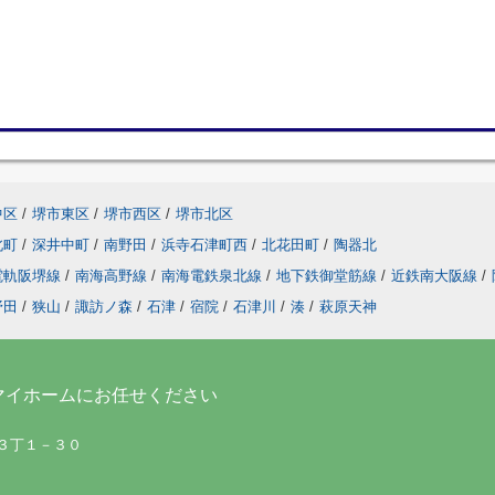
中区
/
堺市東区
/
堺市西区
/
堺市北区
北町
/
深井中町
/
南野田
/
浜寺石津町西
/
北花田町
/
陶器北
電軌阪堺線
/
南海高野線
/
南海電鉄泉北線
/
地下鉄御堂筋線
/
近鉄南大阪線
/
野田
/
狭山
/
諏訪ノ森
/
石津
/
宿院
/
石津川
/
湊
/
萩原天神
マイホームにお任せください
町３丁１－３０