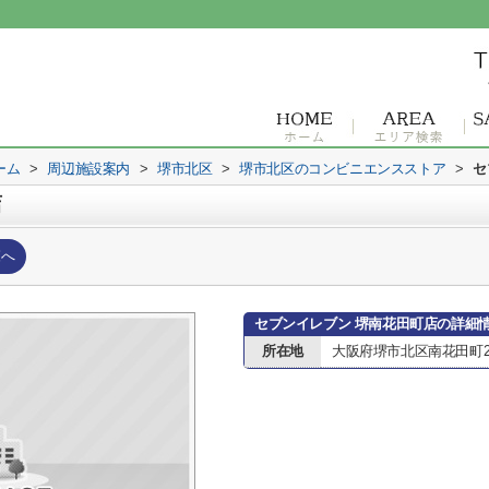
ーム
>
周辺施設案内
>
堺市北区
>
堺市北区のコンビニエンスストア
>
セ
店
覧へ
セブンイレブン 堺南花田町店の詳細
所在地
大阪府堺市北区南花田町27