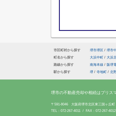
市区町村から探す
堺市堺区
/
堺市
町名から探す
大浜中町
/
大浜
路線から探す
南海本線
/
阪堺
駅から探す
堺
/
寺地町
/
北
堺市の不動産売却や相続はブリス
〒591-8046 大阪府堺市北区東三国ヶ丘
TEL：072-267-4011 / FAX：072-267-4012