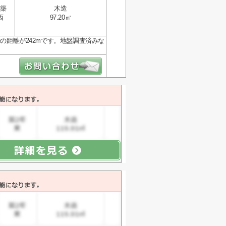
築
木造
西
97.20㎡
の距離が242mです。地盤調査済みな