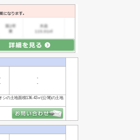
-
-
-
-
土地面積136.43㎡(公簿)の土地