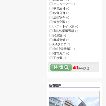
エレベーター
(-)
事務所可
(-)
飲食店可
(-)
居抜物件
(-)
個別空調
(-)
バス・トイレ別
(-)
室内洗濯機置場
(-)
給湯室
(-)
機械警備
(-)
OAフロア
(-)
自由設計対応
(-)
都市ガス
(-)
下水道
(-)
40
件が該当
新着物件