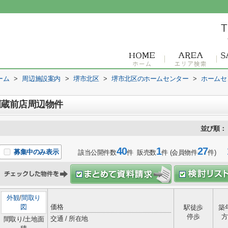
ーム
>
周辺施設案内
>
堺市北区
>
堺市北区のホームセンター
>
ホームセ
岡蔵前店周辺物件
並び順：
40
1
27
1
募集中のみ表示
該当公開件数
件 販売数
件 (会員物件
件)
外観
/
間取り
図
価格
駅徒歩
築
停歩
方
交通 / 所在地
間取り/土地面