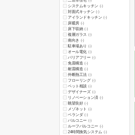
二世帯住宅
(-)
システムキッチン
(-)
対面式キッチン
(-)
アイランドキッチン
(-)
床暖房
(-)
床下収納
(-)
複層ガラス
(-)
南向き
(-)
駐車場あり
(-)
オール電化
(-)
バリアフリー
(-)
免震構造
(-)
耐震構造
(-)
外断熱工法
(-)
フローリング
(-)
ペット相談
(-)
デザイナーズ
(-)
リノベーション済
(-)
眺望良好
(-)
メゾネット
(-)
ベランダ
(-)
バルコニー
(-)
ルーフバルコニー
(-)
24時間換気システム
(-)