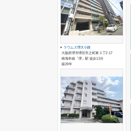
ラウムズ堺大小路
大阪府堺市堺区市之町東３丁2-17
南海本線「堺」駅 徒歩12分
築29年