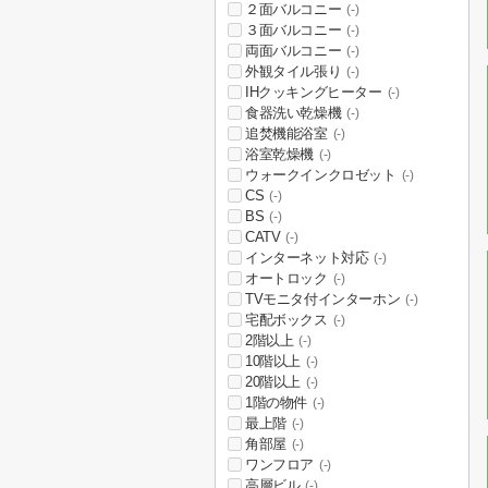
２面バルコニー
(-)
３面バルコニー
(-)
両面バルコニー
(-)
外観タイル張り
(-)
IHクッキングヒーター
(-)
食器洗い乾燥機
(-)
追焚機能浴室
(-)
浴室乾燥機
(-)
ウォークインクロゼット
(-)
CS
(-)
BS
(-)
CATV
(-)
インターネット対応
(-)
オートロック
(-)
TVモニタ付インターホン
(-)
宅配ボックス
(-)
2階以上
(-)
10階以上
(-)
20階以上
(-)
1階の物件
(-)
最上階
(-)
角部屋
(-)
ワンフロア
(-)
高層ビル
(-)