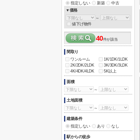
指定しない
新築
中古
▼価格
～
値下げ物件
40
件が該当
間取り
ワンルーム
1K/1DK/1LDK
2K/2DK/2LDK
3K/3DK/3LDK
4K/4DK/4LDK
5K以上
面積
～
土地面積
～
建築条件
指定しない
あり
なし
駅からの徒歩