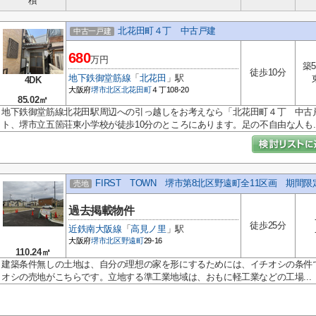
積
北花田町４丁 中古戸建
中古一戸建
680
万円
築5
徒歩10分
地下鉄御堂筋線
「
北花田
」駅
4DK
大阪府
堺市北区
北花田町
４丁108-20
85.02㎡
地下鉄御堂筋線北花田駅周辺への引っ越しをお考えなら「北花田町４丁 中古
ト、堺市立五箇荘東小学校が徒歩10分のところにあります。足の不自由な人も..
FIRST TOWN 堺市第8北区野遠町全11区画 期間
売地
過去掲載物件
徒歩25分
近鉄南大阪線
「
高見ノ里
」駅
大阪府
堺市北区
野遠町
29-16
110.24㎡
建築条件無しの土地は、自分の理想の家を形にするためには、イチオシの条件
オシの売地がこちらです。立地する準工業地域は、おもに軽工業などの工場...