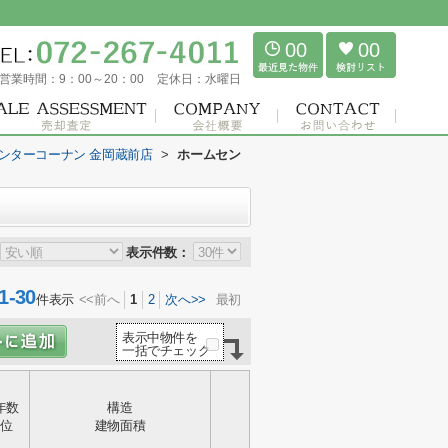
00
00
営業時間：
9：00～20：00
定休日：
水曜日
ンターコーナン 金岡蔵前店
>
ホームセン
表示件数：
-30
件表示
<<前へ
1
2
次へ>>
最初
表示中物件を
一括でチェック
年数
構造
位
建物面積