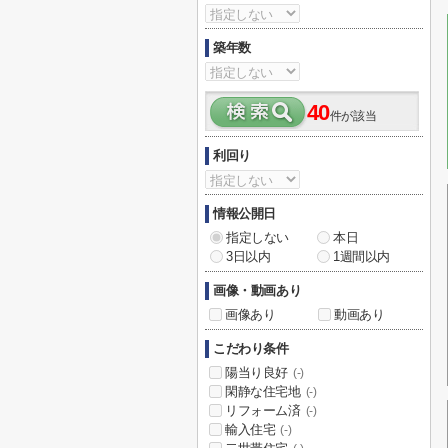
築年数
40
件が該当
利回り
情報公開日
指定しない
本日
3日以内
1週間以内
画像・動画あり
画像あり
動画あり
こだわり条件
陽当り良好
(-)
閑静な住宅地
(-)
リフォーム済
(-)
輸入住宅
(-)