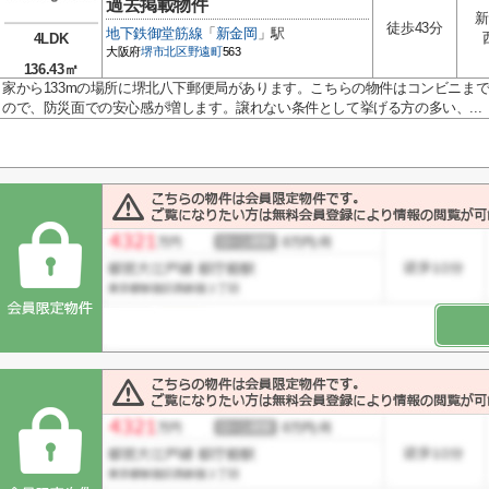
過去掲載物件
新
徒歩43分
地下鉄御堂筋線
「
新金岡
」駅
4LDK
大阪府
堺市北区
野遠町
563
136.43㎡
家から133mの場所に堺北八下郵便局があります。こちらの物件はコンビニまで
ので、防災面での安心感が増します。譲れない条件として挙げる方の多い、...