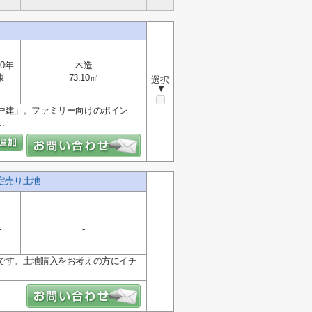
0年
木造
東
73.10㎡
選択
▼
戸建」。ファミリー向けのポイン
.
限定売り土地
-
-
-
-
です。土地購入をお考えの方にイチ