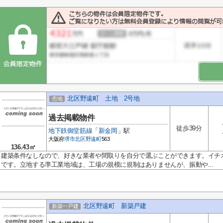
北区野遠町 土地 2号地
売地
過去掲載物件
徒歩39分
地下鉄御堂筋線
「
新金岡
」駅
大阪府
堺市北区
野遠町
563
136.43㎡
建築条件なしなので、好きな業者や間取りを自分で選ぶことができます。イチオシの
です。立地する準工業地域は、工場の規模に規制はありませんが、振動や...
北区野遠町 新築戸建
新築一戸建