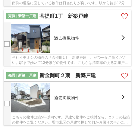
南側の道路に面している物件は日当たりが良いです。駅から徒歩12分の
物件です。お客様が日々笑顔になれる戸建てを...
菩提町1丁 新築戸建
売買 | 新築一戸建
過去掲載物件
当社イチオシの物件の「菩提町1丁 新築戸建」。ぜひ一度ご覧くださ
い。駅まで歩いて13分ほどの物件です。こちらは清潔感のある新築戸建
て物件です。地盤調査済みなので、防災面での安...
新金岡町２期 新築戸建
売買 | 新築一戸建
過去掲載物件
こちらの物件は築5年以内です。戸建て物件をご検討なら、コチラの新築
の物件をご覧ください。堺市北区の戸建て探しで何かお困りの事がござ
いましたら、ブリスマイホームまで何なりとお...