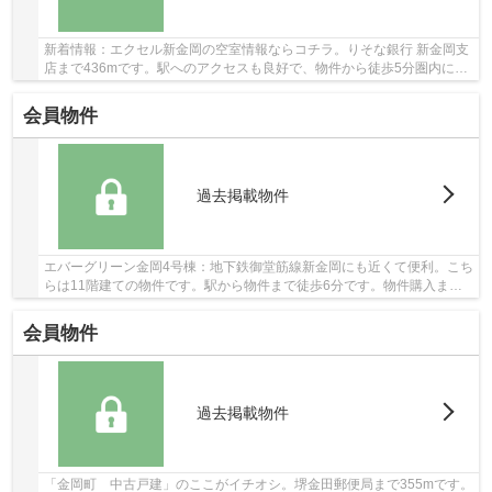
新着情報：エクセル新金岡の空室情報ならコチラ。りそな銀行 新金岡支
店まで436mです。駅へのアクセスも良好で、物件から徒歩5分圏内に駅
がございます。あると何かと便利な、エレベー...
会員物件
過去掲載物件
エバーグリーン金岡4号棟：地下鉄御堂筋線新金岡にも近くて便利。こち
らは11階建ての物件です。駅から物件まで徒歩6分です。物件購入まで
煩わしい打ち合わせが少ないのも、中古マンシ...
会員物件
過去掲載物件
「金岡町 中古戸建」のここがイチオシ。堺金田郵便局まで355mです。