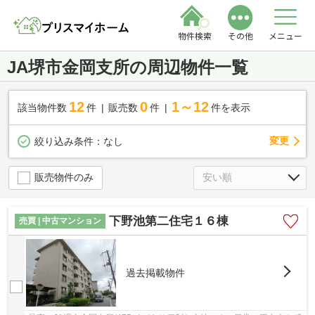
物件検索
その他
メニュー
JA堺市金岡支所の周辺物件一覧
12
0
1～12
該当物件数
件
販売数
件
件を表示
変更
絞り込み条件：
なし
販売物件のみ
下野池第二住宅１６棟
売買 | 中古マンション
過去掲載物件