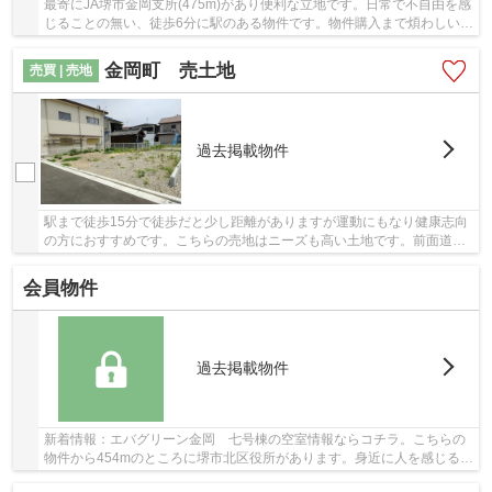
最寄にJA堺市金岡支所(475m)があり便利な立地です。日常で不自由を感
じることの無い、徒歩6分に駅のある物件です。物件購入まで煩わしい打
ち合わせが少ないのも、中古マンションの利点...
金岡町 売土地
売買 | 売地
過去掲載物件
駅まで徒歩15分で徒歩だと少し距離がありますが運動にもなり健康志向
の方におすすめです。こちらの売地はニーズも高い土地です。前面道路
との高低差が無いため車椅子の方も移動しやす...
会員物件
過去掲載物件
新着情報：エバグリーン金岡 七号棟の空室情報ならコチラ。こちらの
物件から454mのところに堺市北区役所があります。身近に人を感じるこ
とができる中古マンションです。駅まで徒歩10...