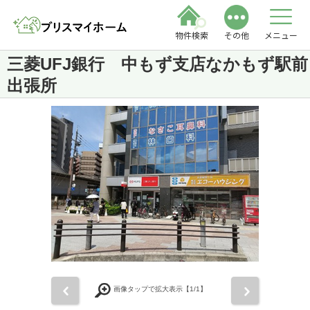
物件検索
その他
メニュー
三菱UFJ銀行 中もず支店なかもず駅前
出張所
前
次
画像タップで拡大表示【
1
/1】