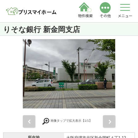
物件検索
その他
メニュー
りそな銀行 新金岡支店
前
次
画像タップで拡大表示【
1
/1】
所在地
大阪府堺市北区新金岡町４丁1-12