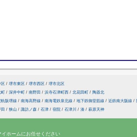
中区
/
堺市東区
/
堺市西区
/
堺市北区
北町
/
深井中町
/
南野田
/
浜寺石津町西
/
北花田町
/
陶器北
電軌阪堺線
/
南海高野線
/
南海電鉄泉北線
/
地下鉄御堂筋線
/
近鉄南大阪線
/
野田
/
狭山
/
諏訪ノ森
/
石津
/
宿院
/
石津川
/
湊
/
萩原天神
マイホームにお任せください