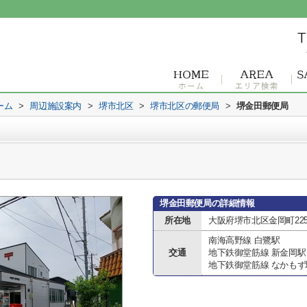
ーム
>
周辺施設案内
>
堺市北区
>
堺市北区の郵便局
>
堺金田郵便局
堺金田郵便局の詳細情報
所在地
大阪府堺市北区金岡町2251
南海高野線 白鷺駅
交通
地下鉄御堂筋線 新金岡駅
地下鉄御堂筋線 なかもず