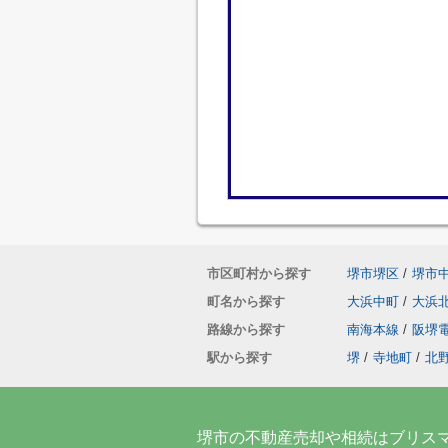
市区町村から探す
堺市堺区
/
堺市
町名から探す
大浜中町
/
大浜
路線から探す
南海本線
/
阪堺
駅から探す
堺
/
寺地町
/
北
堺市の不動産売却や相続はブリス