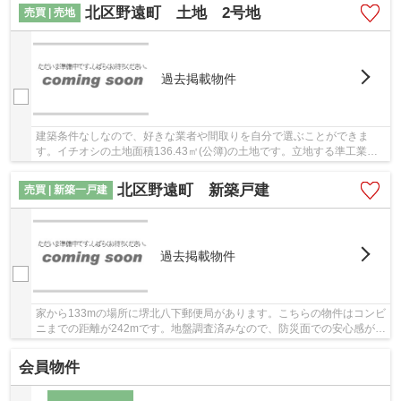
北区野遠町 土地 2号地
売買 | 売地
過去掲載物件
建築条件なしなので、好きな業者や間取りを自分で選ぶことができま
す。イチオシの土地面積136.43㎡(公簿)の土地です。立地する準工業地
域は、工場の規模に規制はありませんが、振動や...
北区野遠町 新築戸建
売買 | 新築一戸建
過去掲載物件
家から133mの場所に堺北八下郵便局があります。こちらの物件はコンビ
ニまでの距離が242mです。地盤調査済みなので、防災面での安心感が増
します。譲れない条件として挙げる方の多い、...
会員物件