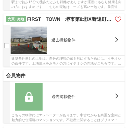
駅まで徒歩15分で徒歩だと少し距離がありますが運動にもなり健康志向
の方におすすめです。こちらの売地はニーズも高い土地です。前面道路
との高低差が無いため車椅子の方も移動しやす...
FIRST TOWN 堺市第8北区野遠町全11区画 期間限定売り土地
売買 | 売地
過去掲載物件
建築条件無しの土地は、自分の理想の家を形にするためには、イチオシ
の条件です。土地購入をお考えの方にイチオシの売地がこちらです。立
地する準工業地域は、おもに軽工業などの工場...
会員物件
過去掲載物件
こちらの物件にはエレベーターがあります。中古ながらも綺麗な室内と
魅力的な住環境のマンションです。不動産に関することはブリスマイホ
ームにお尋ね下さい。経験豊富な当社スタッフ...