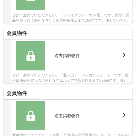
ぜひ一度見ていただきたい、「ジェイグラン・エル 堺」です。薬や日用
品を買うのに便利なキリン薬局中長尾店まで189mです。住んでいて心地
の良い中古マンションで魅力的です。駅から徒...
会員物件
過去掲載物件
ぜひ一度見ていただきたい、「北花田アーバンコンフォート」です。薬
や日用品を買うのに便利なウエルシア堺新金岡店まで355mです。身近に
人を感じることができる中古マンションです。...
会員物件
過去掲載物件
新着情報：エバグリーン金岡 七号棟の空室情報ならコチラ。こちらの