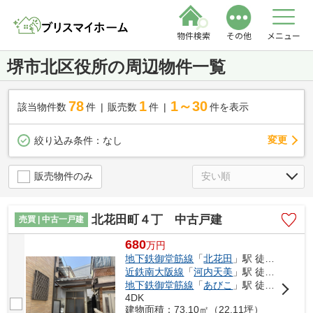
物件検索
その他
メニュー
堺市北区役所の周辺物件一覧
78
1
1～30
該当物件数
件
販売数
件
件を表示
変更
絞り込み条件：
なし
販売物件のみ
北花田町４丁 中古戸建
売買 | 中古一戸建
680
万
円
地下鉄御堂筋線
「
北花田
」駅 徒歩10分
近鉄南大阪線
「
河内天美
」駅 徒歩21分
地下鉄御堂筋線
「
あびこ
」駅 徒歩25分
4DK
建物面積：73.10㎡（22.11坪）