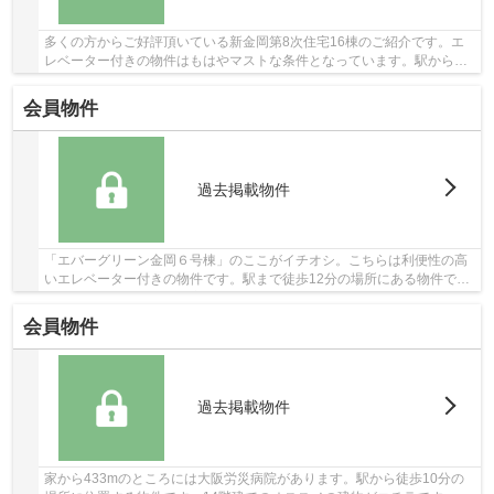
多くの方からご好評頂いている新金岡第8次住宅16棟のご紹介です。エ
レベーター付きの物件はもはやマストな条件となっています。駅から徒
歩3分圏内にある駅近物件です。こちらの10階建...
会員物件
過去掲載物件
「エバーグリーン金岡６号棟」のここがイチオシ。こちらは利便性の高
いエレベーター付きの物件です。駅まで徒歩12分の場所にある物件で
す。中古でありながら、室内もきれいな一押しの...
会員物件
過去掲載物件
家から433mのところには大阪労災病院があります。駅から徒歩10分の