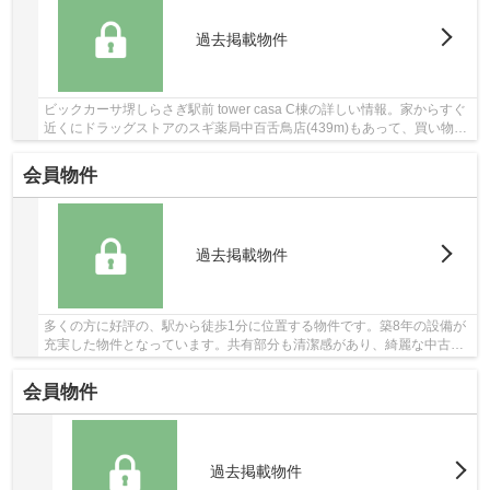
過去掲載物件
ビックカーサ堺しらさぎ駅前 tower casa C棟の詳しい情報。家からすぐ
近くにドラッグストアのスギ薬局中百舌鳥店(439m)もあって、買い物し
やすいですよ。中古でありながら、綺麗で機能...
会員物件
過去掲載物件
多くの方に好評の、駅から徒歩1分に位置する物件です。築8年の設備が
充実した物件となっています。共有部分も清潔感があり、綺麗な中古マ
ンションです。こちらの物件にはエレベーター...
会員物件
過去掲載物件