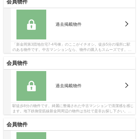
会員物件
過去掲載物件
「新金岡第3団地住宅7-4号棟」のここがイチオシ。徒歩5分の場所に駅
のある物件です。中古マンションなら、物件の購入もスムーズです。当
社は堺市北区に詳しく、数多くの物件情報を取り...
会員物件
過去掲載物件
駅徒歩8分の物件です。綺麗に整備された中古マンションで清潔感を感じ
ます。地下鉄御堂筋線新金岡周辺の物件は当社で是非お探し下さい。
072-267-4011、info@bliss-myhome.co.jpからブ...
会員物件