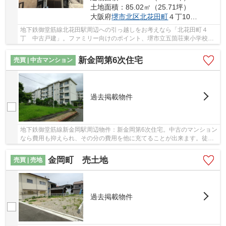
土地面積：85.02㎡（25.71坪）
大阪府
堺市北区
北花田町
４丁108-20
地下鉄御堂筋線北花田駅周辺への引っ越しをお考えなら「北花田町４
丁 中古戸建」。ファミリー向けのポイント、堺市立五箇荘東小学校が
徒歩10分のところにあります。足の不自由な人も...
新金岡第6次住宅
売買 | 中古マンション
過去掲載物件
地下鉄御堂筋線新金岡駅周辺物件：新金岡第6次住宅。中古のマンション
なら費用も抑えられ、その分の費用を他に充てることが出来ます。徒歩
でも駅へのアクセスが可能な、6分に立地する...
金岡町 売土地
売買 | 売地
過去掲載物件