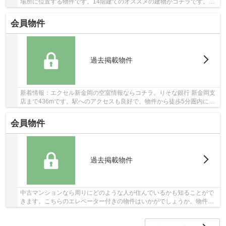
場所に位置する物件です。14階建てのオススメの建物がコチラです。エ
レベーターがある物件です。当社オススメの不動...
会員物件
過去掲載物件
新着情報：エクセル新金岡の空室情報ならコチラ。りそな銀行 新金岡支
店まで436mです。駅へのアクセスも良好で、物件から徒歩5分圏内に駅
がございます。あると何かと便利な、エレベー...
会員物件
過去掲載物件
中古マンションなら周りにどのような人が住んでいるかも知ることがで
きます。こちらのエレベーター付きの物件はいかがでしょうか。物件か
ら徒歩3分の場所に駅があれば便利ですね。住民...