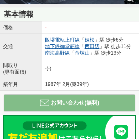
基本情報
価格
-
阪堺電軌上町線
「
姫松
」駅 徒歩6分
交通
地下鉄御堂筋線
「
西田辺
」駅 徒歩11分
南海高野線
「
帝塚山
」駅 徒歩13分
間取り
-(-)
(専有面積)
築年月
1987年 2月(築39年)
お問い合わせ(無料)