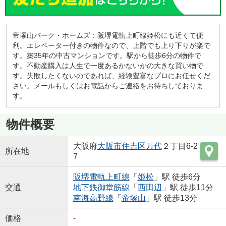
帝塚山パーク・ホームズ：阪堺電軌上町線姫松にも近くて便
利。エレベーター付きの物件なので、上階でも上り下りが楽で
す。築35年の中古マンションです。駅から徒歩6分の物件で
す。不動産購入は人生で一度あるかないかの大きな買い物で
す。失敗したくないのであれば、経験豊富なプロにお任せくだ
さい。メールもしくはお電話からご連絡をお待ちしておりま
す。
物件概要
大阪府
大阪市住吉区
万代
２丁目6-2
所在地
7
阪堺電軌上町線
「
姫松
」駅 徒歩6分
交通
地下鉄御堂筋線
「
西田辺
」駅 徒歩11分
南海高野線
「
帝塚山
」駅 徒歩13分
価格
-