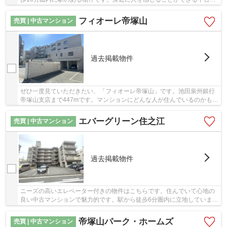
ンションです。ブリスマイホームがご紹介する...
フィオーレ帝塚山
売買 | 中古マンション
過去掲載物件
ぜひ一度見ていただきたい、「フィオーレ帝塚山」です。池田泉州銀行
帝塚山支店まで447mです。マンションにどんな人が住んでいるのかも中
古マンションなら事前に知れます。エレベータ...
エバーグリーン住之江
売買 | 中古マンション
過去掲載物件
ニーズの高いエレベーター付きの物件はこちらです。住んでいて心地の
良い中古マンションで魅力的です。駅から徒歩6分圏内に立地していま
す。不動産の購入を検討中の方はブリスマイホー...
帝塚山パーク・ホームズ
売買 | 中古マンション