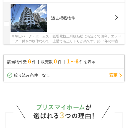
過去掲載物件
帝塚山パーク・ホームズ：阪堺電軌上町線姫松にも近くて便利。エレベ
ーター付きの物件なので、上階でも上り下りが楽です。築35年の中古マ
ンションです。駅から徒歩6分の物件です。不動...
6
0
1～6
該当物件数
件
販売数
件
件を表示
変更
絞り込み条件：
なし