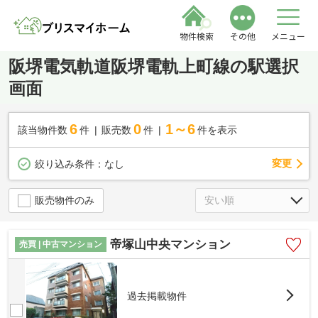
物件検索
その他
メニュー
阪堺電気軌道阪堺電軌上町線の駅選択
画面
6
0
1～6
該当物件数
件
販売数
件
件を表示
変更
絞り込み条件：
なし
販売物件のみ
帝塚山中央マンション
売買 | 中古マンション
過去掲載物件