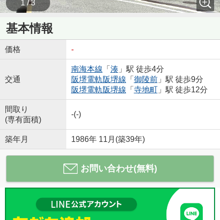
1 / 3
基本情報
価格
-
南海本線
「
湊
」駅 徒歩4分
交通
阪堺電軌阪堺線
「
御陵前
」駅 徒歩9分
阪堺電軌阪堺線
「
寺地町
」駅 徒歩12分
間取り
-(-)
(専有面積)
築年月
1986年 11月(築39年)
お問い合わせ(無料)