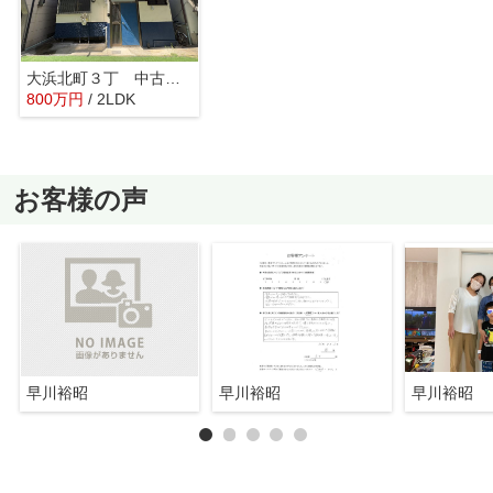
大浜北町３丁 中古戸建
800
万
円
/ 2LDK
お客様の声
早川裕昭
早川裕昭
早川裕昭