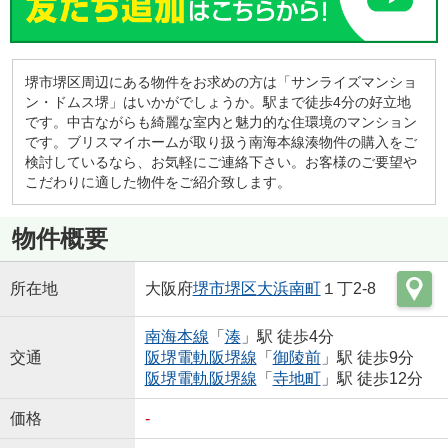
堺市堺区周辺にある物件をお求めの方は「サンライズマンショ
ン・ドムス堺」はいかがでしょうか。駅まで徒歩4分の好立地
です。中古ながらも綺麗な室内と魅力的な住環境のマンション
です。ブリスマイホームが取り扱う南海本線湊物件の購入をご
検討しているなら、お気軽にご連絡下さい。お客様のご要望や
こだわりに適した物件をご紹介致します。
物件概要
所在地
大阪府
堺市堺区
大浜南町
１丁2-8
南海本線
「
湊
」駅 徒歩4分
交通
阪堺電軌阪堺線
「
御陵前
」駅 徒歩9分
阪堺電軌阪堺線
「
寺地町
」駅 徒歩12分
価格
-