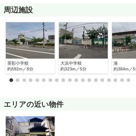
周辺施設
英彰小学校
大浜中学校
湊
約592m／8分
約323m／5分
約384m／
エリアの近い物件