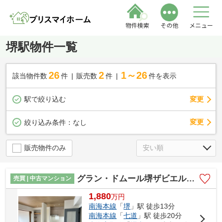
物件検索
その他
メニュー
堺駅物件一覧
26
2
1～26
該当物件数
件
販売数
件
件を表示
駅で絞り込む
変更
変更
絞り込み条件：
なし
販売物件のみ
グラン・ドムール堺ザビエル公園
売買 | 中古マンション
1,880
万
円
南海本線
「
堺
」駅 徒歩13分
南海本線
「
七道
」駅 徒歩20分