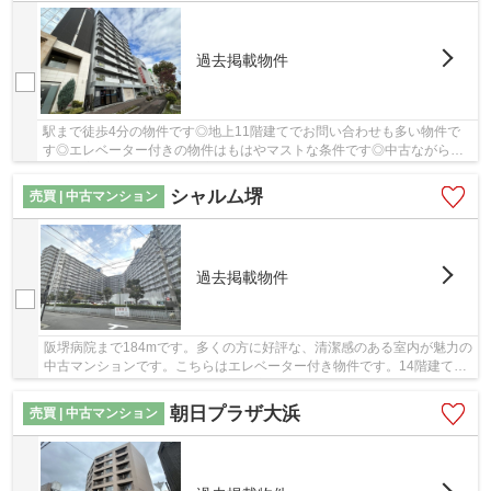
過去掲載物件
駅まで徒歩4分の物件です◎地上11階建てでお問い合わせも多い物件で
す◎エレベーター付きの物件はもはやマストな条件です◎中古ながらも
綺麗な室内と魅力的な住環境のマンションです◎不動...
シャルム堺
売買 | 中古マンション
過去掲載物件
阪堺病院まで184mです。多くの方に好評な、清潔感のある室内が魅力の
中古マンションです。こちらはエレベーター付き物件です。14階建ての
オススメの建物がコチラです。不動産のことで...
朝日プラザ大浜
売買 | 中古マンション