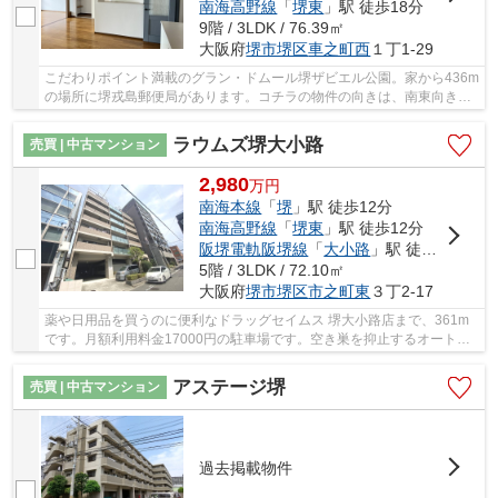
南海高野線
「
堺東
」駅 徒歩18分
9階 / 3LDK / 76.39㎡
大阪府
堺市堺区
車之町西
１丁1-29
こだわりポイント満載のグラン・ドムール堺ザビエル公園。家から436m
の場所に堺戎島郵便局があります。コチラの物件の向きは、南東向きの
物件です。こちらは独立洗面所のある物件です...
ラウムズ堺大小路
売買 | 中古マンション
2,980
万
円
南海本線
「
堺
」駅 徒歩12分
南海高野線
「
堺東
」駅 徒歩12分
阪堺電軌阪堺線
「
大小路
」駅 徒歩5分
5階 / 3LDK / 72.10㎡
大阪府
堺市堺区
市之町東
３丁2-17
薬や日用品を買うのに便利なドラッグセイムス 堺大小路店まで、361m
です。月額利用料金17000円の駐車場です。空き巣を抑止するオートロ
ック付き物件なので、安心して生活することがで...
アステージ堺
売買 | 中古マンション
過去掲載物件