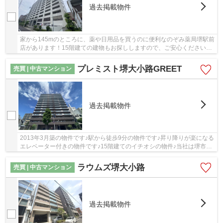
過去掲載物件
家から145mのところに、薬や日用品を買うのに便利なのぞみ薬局堺駅前
店があります！15階建ての建物もお探ししますので、ご安心ください！
徒歩6分圏内に駅のある物件です！住んでいて心...
プレミスト堺大小路GREET
売買 | 中古マンション
過去掲載物件
2013年3月築の物件です♪駅から徒歩9分の物件です♪昇り降りが楽になる
エレベーター付きの物件です♪15階建てのイチオシの物件♪当社は堺市堺
区に詳しい不動産会社です♪不動産に関してお悩...
ラウムズ堺大小路
売買 | 中古マンション
過去掲載物件