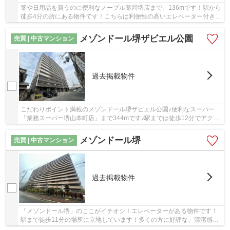
薬や日用品を買うのに便利なノーブル薬局堺店まで、136mです！駅から
徒歩4分の所にある物件です！こちらは利便性の高いエレベーター付きの
物件です！15階建ての物件ならいつでも快適で...
メゾンドール堺ザビエル公園
売買 | 中古マンション
過去掲載物件
こだわりポイント満載のメゾンドール堺ザビエル公園♪便利なスーパー
「業務スーパー堺山本町店」まで344mです♪駅までは徒歩12分でアクセ
ス可能です♪エレベーター付き物件です♪堺市堺区...
メゾンドール堺
売買 | 中古マンション
過去掲載物件
「メゾンドール堺」のここがイチオシ！エレベーターがある物件です！
駅まで徒歩11分の場所に立地しています！多くの方に好評な、清潔感の
ある室内が魅力の中古マンションです！ブリス...