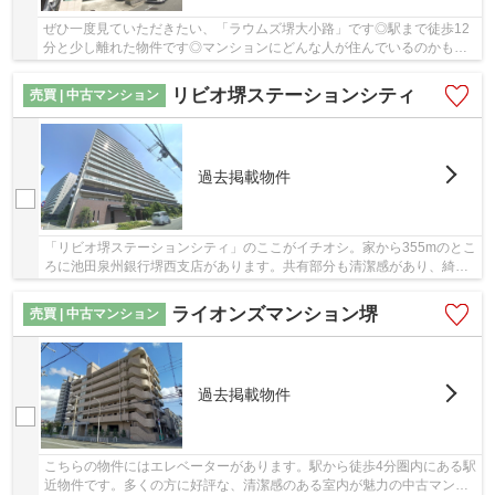
ぜひ一度見ていただきたい、「ラウムズ堺大小路」です◎駅まで徒歩12
分と少し離れた物件です◎マンションにどんな人が住んでいるのかも中
古マンションなら事前に知れます◎地上10階建ての...
リビオ堺ステーションシティ
売買 | 中古マンション
過去掲載物件
「リビオ堺ステーションシティ」のここがイチオシ。家から355mのとこ
ろに池田泉州銀行堺西支店があります。共有部分も清潔感があり、綺麗
な中古マンションです。築7年の設備が充実した...
ライオンズマンション堺
売買 | 中古マンション
過去掲載物件
こちらの物件にはエレベーターがあります。駅から徒歩4分圏内にある駅
近物件です。多くの方に好評な、清潔感のある室内が魅力の中古マンシ