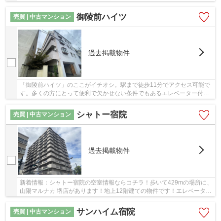
ョンです。マイホームをお求めの方は、072-26...
御陵前ハイツ
売買 | 中古マンション
過去掲載物件
「御陵前ハイツ」のここがイチオシ。駅まで徒歩11分でアクセス可能で
す。多くの方にとって便利で欠かせない条件でもあるエレベーター付き
の物件です。中古でありながら、綺麗で機能的...
シャトー宿院
売買 | 中古マンション
過去掲載物件
新着情報：シャトー宿院の空室情報ならコチラ！歩いて429mの場所に、
山陽マルナカ 堺店があります！地上12階建ての物件です！エレベーター
付きの物件です！072-267-4011にお電話、また...
サンハイム宿院
売買 | 中古マンション