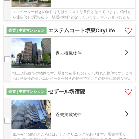
エレベーター付きの物件はもはやマストな条件となっています。物件か
ら徒歩8分に駅のある、駅近の物件となっています。マンションにどんな
人が住んでいるのかも中古マンションなら事前...
エステムコート堺東CityLife
売買 | 中古マンション
過去掲載物件
地上15階建ての物件です。駅まで徒歩13分と少し離れた物件です。こち
らは利便性の高いエレベーター付きの物件です。この物件は快適な室内
環境が魅力の中古マンションとなっています。...
セザール堺宿院
売買 | 中古マンション
過去掲載物件
家から445mのところにはいしだクリニックがあります。堺警察署が