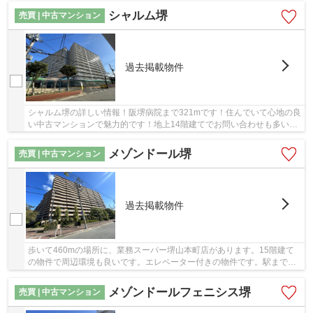
シャルム堺
売買 | 中古マンション
過去掲載物件
シャルム堺の詳しい情報！阪堺病院まで321mです！住んでいて心地の良
い中古マンションで魅力的です！地上14階建てでお問い合わせも多い物
件です！堺市堺区エリアに関する情報でしたら...
メゾンドール堺
売買 | 中古マンション
過去掲載物件
歩いて460mの場所に、業務スーパー堺山本町店があります。15階建て
の物件で周辺環境も良いです。エレベーター付きの物件です。駅まで徒
歩7分の場所にある物件です。不動産情報に関する...
メゾンドールフェニシス堺
売買 | 中古マンション