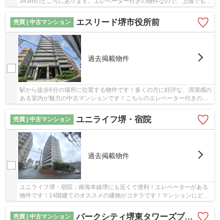
343mのところにあります。エレベーター付きの物件なので、上階でも上
り下りが楽です。駅徒歩9分の物件です。不動産のこ...
エスリード堺市役所前
売買 | 中古マンション
過去掲載物件
駅から徒歩6分の場所に位置する物件です！多くの方に好評な、清潔感の
ある室内が魅力の中古マンションです！こちらのエレベーター付きの物
件はいかがでしょうか！地上13階建ての物件で...
ユニライフ堺・宿院
売買 | 中古マンション
過去掲載物件
ユニライフ堺・宿院：南海本線堺にも近くて便利！エレベーターがある
物件です！14階建てのオススメの建物がコチラです！マンションにどん
な人が住んでいるのかも中古マンションなら事...
パークシティ堺東タワーズブライト
売買 | 中古マンション