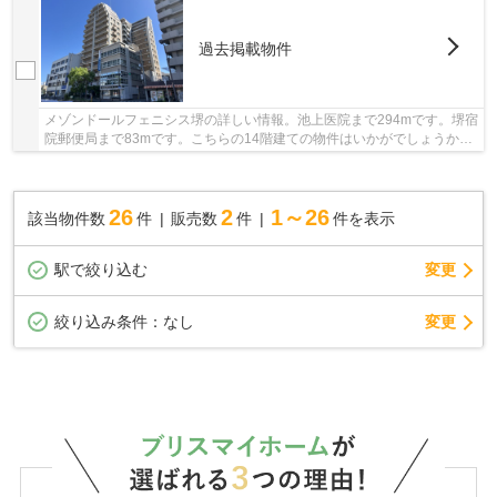
過去掲載物件
メゾンドールフェニシス堺の詳しい情報。池上医院まで294mです。堺宿
院郵便局まで83mです。こちらの14階建ての物件はいかがでしょうか。
不動産のことで当社にご要望やご不明な点などが...
26
2
1～26
該当物件数
件
販売数
件
件を表示
駅で絞り込む
変更
変更
絞り込み条件：
なし