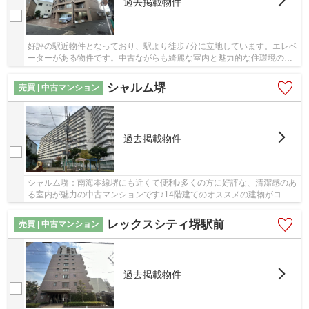
過去掲載物件
好評の駅近物件となっており、駅より徒歩7分に立地しています。エレベ
ーターがある物件です。中古ながらも綺麗な室内と魅力的な住環境のマ
ンションです。南海本線堺周辺で夢のマイホー...
シャルム堺
売買 | 中古マンション
過去掲載物件
シャルム堺：南海本線堺にも近くて便利♪多くの方に好評な、清潔感のあ
る室内が魅力の中古マンションです♪14階建てのオススメの建物がコチ
ラです♪こちらの物件はエレベーター付きです♪...
レックスシティ堺駅前
売買 | 中古マンション
過去掲載物件