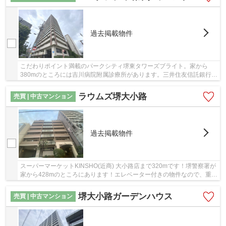
過去掲載物件
こだわりポイント満載のパークシティ堺東タワーズブライト。家から
380mのところには吉川病院附属診療所があります。三井住友信託銀行堺
支店が歩いて486mのところにあります。綺麗に整...
ラウムズ堺大小路
売買 | 中古マンション
過去掲載物件
スーパーマーケットKINSHO(近商) 大小路店まで320mです！堺警察署が
家から428mのところにあります！エレベーター付きの物件なので、重い
荷物を運ぶ時に便利です！共有部分も清潔感があ...
堺大小路ガーデンハウス
売買 | 中古マンション