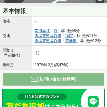
基本情報
価格
-
南海本線
「
堺
」駅 徒歩8分
交通
阪堺電軌阪堺線
「
宿院
」駅 徒歩11分
阪堺電軌阪堺線
「
寺地町
」駅 徒歩12分
間取り
-(-)
(専有面積)
築年月
1979年 2月(築47年)
お問い合わせ(無料)