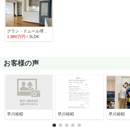
グラン・ドムール堺ザビエル公園
1,880
万
円
/ 3LDK
お客様の声
早川裕昭
早川裕昭
早川裕昭