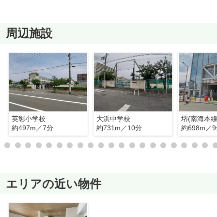
周辺施設
英彰小学校
大浜中学校
堺(南海本線
約497m／7分
約731m／10分
約698m／
エリアの近い物件