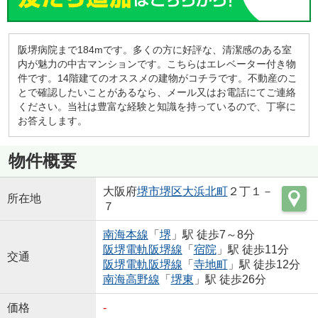
阪堺病院まで184mです。多くの方に好評な、清潔感のある室
内が魅力の中古マンションです。こちらはエレベーター付き物
件です。14階建てのオススメの建物がコチラです。不動産のこ
とで確認したいことがあるなら、メール又はお電話にてご連絡
ください。当社は豊富な経験と知識を持っているので、丁寧に
お答えします。
物件概要
大阪府
堺市堺区
大浜北町
２丁１－
所在地
７
南海本線
「
堺
」駅 徒歩7～8分
阪堺電軌阪堺線
「
宿院
」駅 徒歩11分
交通
阪堺電軌阪堺線
「
寺地町
」駅 徒歩12分
南海高野線
「
堺東
」駅 徒歩26分
価格
-