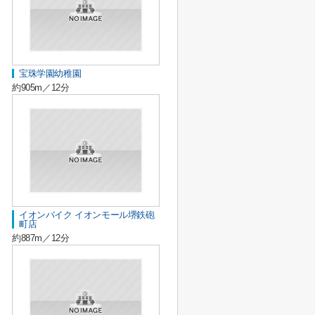
宝珠学園幼稚園
約905m／12分
イオンバイク イオンモール堺鉄砲
町店
約887m／12分