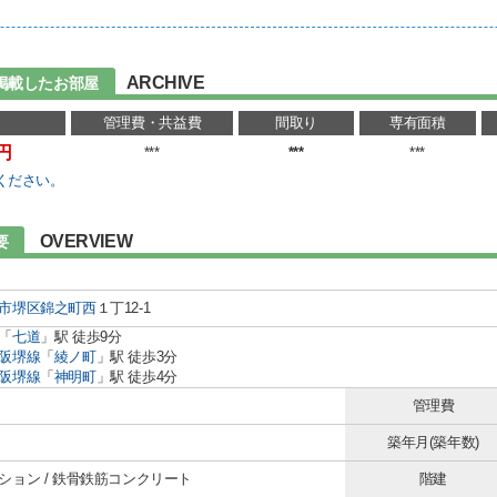
ARCHIVE
掲載したお部屋
管理費・共益費
間取り
専有面積
万円
***
***
***
ください。
OVERVIEW
要
市堺区
錦之町西
１丁12-1
「
七道
」駅 徒歩9分
阪堺線
「
綾ノ町
」駅 徒歩3分
阪堺線
「
神明町
」駅 徒歩4分
管理費
築年月(築年数)
ション / 鉄骨鉄筋コンクリート
階建