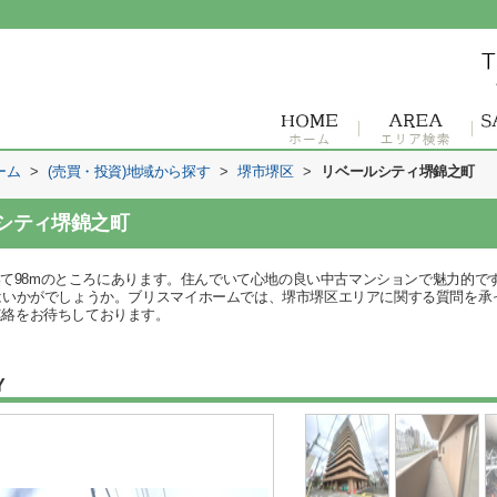
ーム
>
(売買・投資)地域から探す
>
堺市堺区
>
リベールシティ堺錦之町
シティ堺錦之町
歩いて98mのところにあります。住んでいて心地の良い中古マンションで魅力的で
かがでしょうか。ブリスマイホームでは、堺市堺区エリアに関する質問を承っておりま
pからご連絡をお待ちしております。
Y