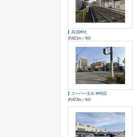
高須神社
約621m／8分
スーパー玉出 神明店
約472m／6分