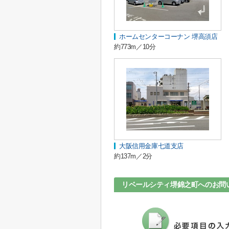
ホームセンターコーナン 堺高須店
約773m／10分
大阪信用金庫七道支店
約137m／2分
リベールシティ堺錦之町へのお問