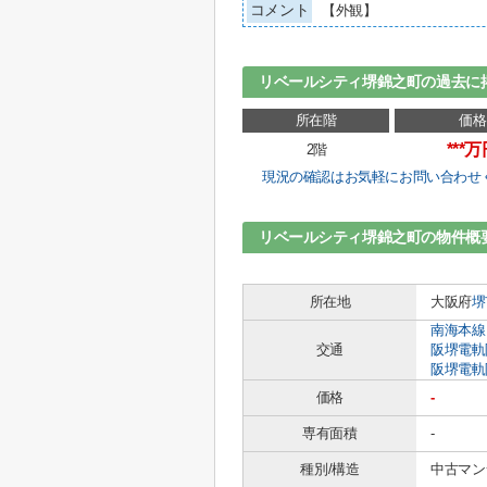
コメント
【外観】
リベールシティ堺錦之町の過去に
所在階
価格
***
2階
現況の確認はお気軽にお問い合わせ
リベールシティ堺錦之町の物件概
所在地
大阪府
堺
南海本線
交通
阪堺電軌
阪堺電軌
価格
-
専有面積
-
種別/構造
中古マン