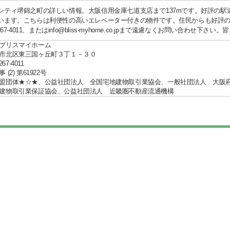
シティ堺錦之町の詳しい情報。大阪信用金庫七道支店まで137mです。好評の駅
います。こちらは利便性の高いエレベーター付きの物件です。住民からも好評
-267-4011、またはinfo@bliss-myhome.co.jpまで遠慮なくお問い合わ
ブリスマイホーム
市北区東三国ヶ丘町３丁１－３０
267-4011
(2) 第61922号
盟団体★☆★、公益社団法人 全国宅地建物取引業協会、一般社団法人 大
建物取引業保証協会、公益社団法人 近畿圏不動産流通機構