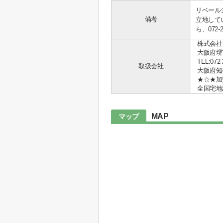
リベール
備考
立地して
ら、072
株式会社
大阪府堺
TEL:072-
取扱会社
大阪府知事 
★☆★加
全国宅地
MAP
マップ