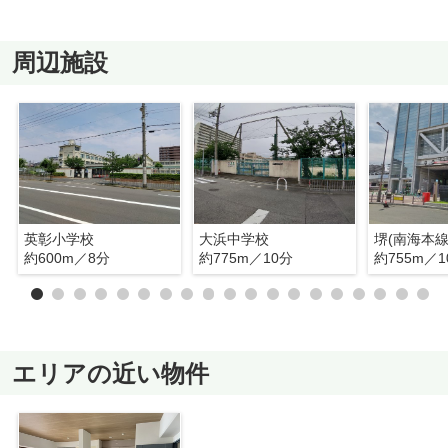
周辺施設
英彰小学校
大浜中学校
堺(南海本線
約600m／8分
約775m／10分
約755m／1
エリアの近い物件