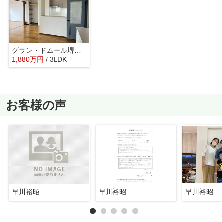
グラン・ドムール堺ザビエル公園
1,880
万
円
/ 3LDK
お客様の声
早川裕昭
早川裕昭
早川裕昭