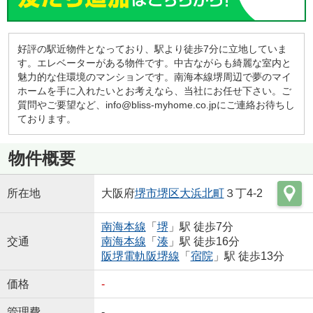
好評の駅近物件となっており、駅より徒歩7分に立地していま
す。エレベーターがある物件です。中古ながらも綺麗な室内と
魅力的な住環境のマンションです。南海本線堺周辺で夢のマイ
ホームを手に入れたいとお考えなら、当社にお任せ下さい。ご
質問やご要望など、info@bliss-myhome.co.jpにご連絡お待ちし
ております。
物件概要
所在地
大阪府
堺市堺区
大浜北町
３丁4-2
南海本線
「
堺
」駅 徒歩7分
交通
南海本線
「
湊
」駅 徒歩16分
阪堺電軌阪堺線
「
宿院
」駅 徒歩13分
価格
-
管理費
-