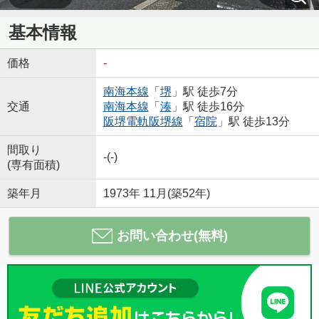
基本情報
価格
-
南海本線
「
堺
」駅 徒歩7分
交通
南海本線
「
湊
」駅 徒歩16分
阪堺電軌阪堺線
「
宿院
」駅 徒歩13分
間取り
-(-)
(専有面積)
築年月
1973年 11月(築52年)
お問い合わせ(無料)