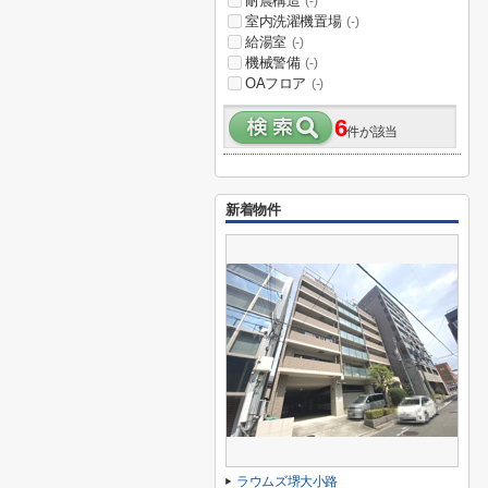
耐震構造
(-)
室内洗濯機置場
(-)
給湯室
(-)
機械警備
(-)
OAフロア
(-)
6
件が該当
新着物件
ラウムズ堺大小路