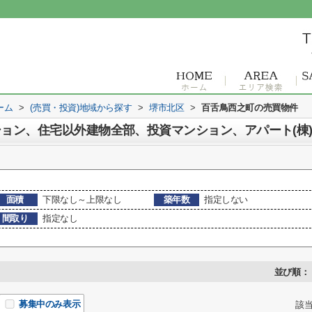
ーム
>
(売買・投資)地域から探す
>
堺市北区
>
百舌鳥西之町の売買物件
ョン、住宅以外建物全部、投資マンション、アパート(棟)
面積
下限なし～上限なし
築年数
指定しない
間取り
指定なし
並び順：
募集中のみ表示
該