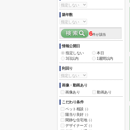
築年数
6
件が該当
情報公開日
指定しない
本日
3日以内
1週間以内
利回り
画像・動画あり
画像あり
動画あり
こだわり条件
ペット相談
(-)
陽当り良好
(-)
閑静な住宅地
(-)
デザイナーズ
(-)