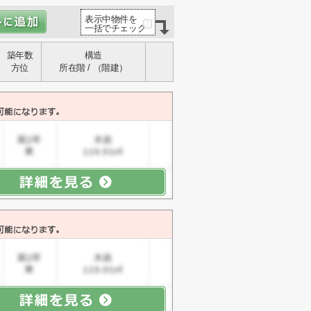
表示中物件を
一括でチェック
築年数
構造
方位
所在階 / （階建）