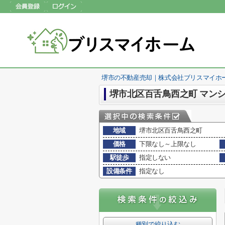
堺市の不動産売却｜株式会社ブリスマイホ
堺市北区百舌鳥西之町 マンシ
地域
堺市北区百舌鳥西之町
価格
下限なし～上限なし
駅徒歩
指定しない
設備条件
指定なし
種別で絞り込む