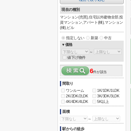
現在の種別
マンション(売買),住宅以外建物全部,投
資マンション,アパート(棟),マンション
(棟),ビル
指定しない
新築
中古
▼価格
～
値下げ物件
6
件が該当
間取り
ワンルーム
1K/1DK/1LDK
2K/2DK/2LDK
3K/3DK/3LDK
4K/4DK/4LDK
5K以上
面積
～
駅からの徒歩