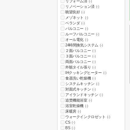
リフォーム済
(-)
リノベーション済
(-)
眺望良好
(-)
メゾネット
(-)
ベランダ
(-)
バルコニー
(-)
ルーフバルコニー
(-)
オール電化
(-)
24時間換気システム
(-)
２面バルコニー
(-)
３面バルコニー
(-)
両面バルコニー
(-)
外観タイル張り
(-)
IHクッキングヒーター
(-)
食器洗い乾燥機
(-)
システムキッチン
(-)
対面式キッチン
(-)
アイランドキッチン
(-)
追焚機能浴室
(-)
浴室乾燥機
(-)
床暖房
(-)
ウォークインクロゼット
(-)
CS
(-)
BS
(-)