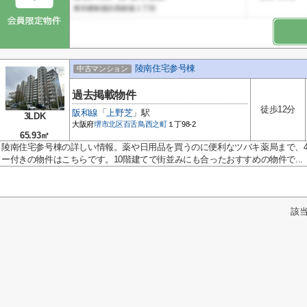
陵南住宅参号棟
中古マンション
過去掲載物件
徒歩12分
阪和線
「
上野芝
」駅
3LDK
大阪府
堺市北区
百舌鳥西之町
１丁98-2
65.93㎡
陵南住宅参号棟の詳しい情報。薬や日用品を買うのに便利なツバキ薬局まで、4
ー付きの物件はこちらです。10階建てで街並みにも合ったおすすめの物件で...
該