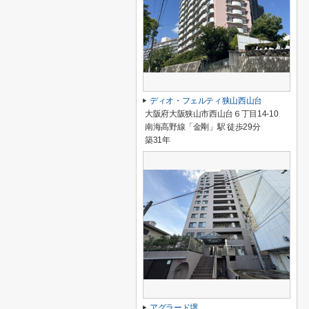
ディオ・フェルティ狭山西山台
大阪府大阪狭山市西山台６丁目14-10
南海高野線「金剛」駅 徒歩29分
築31年
アグラード堺