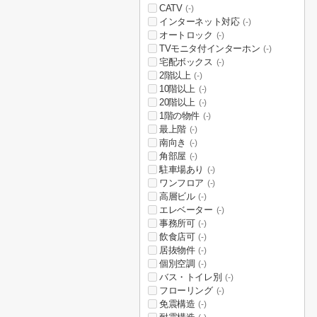
CATV
(-)
インターネット対応
(-)
オートロック
(-)
TVモニタ付インターホン
(-)
宅配ボックス
(-)
2階以上
(-)
10階以上
(-)
20階以上
(-)
1階の物件
(-)
最上階
(-)
南向き
(-)
角部屋
(-)
駐車場あり
(-)
ワンフロア
(-)
高層ビル
(-)
エレベーター
(-)
事務所可
(-)
飲食店可
(-)
居抜物件
(-)
個別空調
(-)
バス・トイレ別
(-)
フローリング
(-)
免震構造
(-)