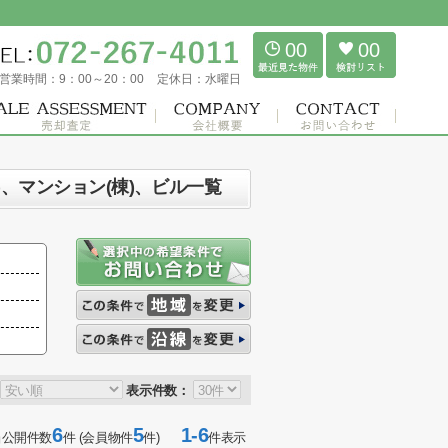
00
00
営業時間：
9：00～20：00
定休日：
水曜日
、マンション(棟)、ビル一覧
表示件数：
6
5
1-6
当公開件数
件 (会員物件
件)
件表示