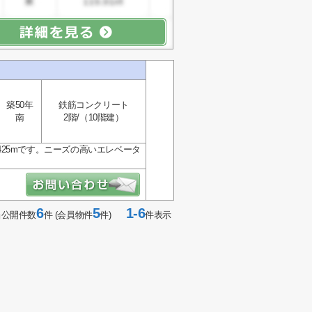
築50年
鉄筋コンクリート
南
2階/（10階建）
25mです。ニーズの高いエレベータ
6
5
1-6
当公開件数
件 (会員物件
件)
件表示