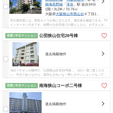
南海高野線
「
滝谷
」駅 徒歩34分
1階 / 3LDK / 70.76㎡
大阪府
大阪狭山市
西山台
６丁目14-10
空き巣対策には、防犯カメラが役に立ちます。来訪者を確認できる、TV
インターホン付きです。緑豊かな住宅地での暮らしなら、お子さんをの
びのび育てることができます。大型車の通行が...
公団狭山住宅28号棟
売買 | 中古マンション
過去掲載物件
当社イチオシの物件の「公団狭山住宅28号棟」。ぜひ一度ご覧くださ
い。中古でありながら、室内もきれいな一押しのマンションとなってい
ます。あなたのライフスタイルに合った物件のご...
南海狭山コーポ二号棟
売買 | 中古マンション
過去掲載物件