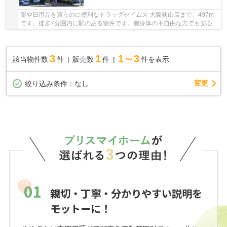
薬や日用品を買うのに便利なドラッグセイムス 大阪狭山店まで、497m
です。徒歩7分圏内に駅のある物件です。御身体の不自由な方でも安心の
エレベーター付きの物件となっています。マン...
3
1
1～3
該当物件数
件
販売数
件
件を表示
変更
絞り込み条件：
なし
01
親切・丁寧・分かりやすい説明を
モットーに！