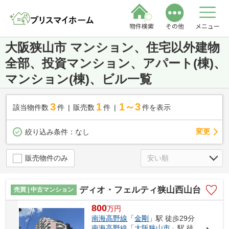
物件検索
その他
メニュー
大阪狭山市 マンション、住宅以外建物
全部、投資マンション、アパート(棟)、
マンション(棟)、ビル一覧
3
1
1～3
該当物件数
件
販売数
件
件を表示
変更
絞り込み条件：
なし
販売物件のみ
ディオ・フェルティ狭山西山台
売買 | 中古マンション
800
万
円
南海高野線
「
金剛
」駅 徒歩29分
南海高野線
「
大阪狭山市
」駅 徒歩33分