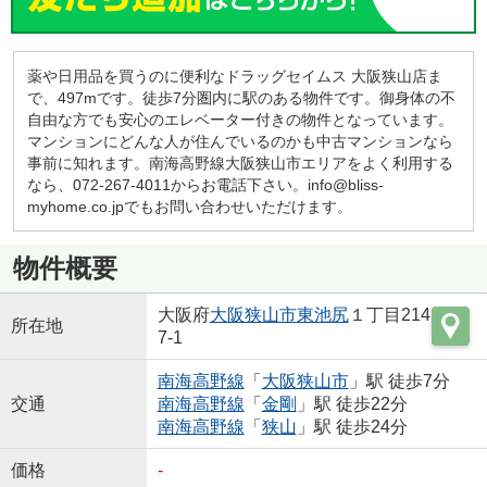
薬や日用品を買うのに便利なドラッグセイムス 大阪狭山店ま
で、497mです。徒歩7分圏内に駅のある物件です。御身体の不
自由な方でも安心のエレベーター付きの物件となっています。
マンションにどんな人が住んでいるのかも中古マンションなら
事前に知れます。南海高野線大阪狭山市エリアをよく利用する
なら、072-267-4011からお電話下さい。info@bliss-
myhome.co.jpでもお問い合わせいただけます。
物件概要
大阪府
大阪狭山市
東池尻
１丁目214
所在地
7-1
南海高野線
「
大阪狭山市
」駅 徒歩7分
交通
南海高野線
「
金剛
」駅 徒歩22分
南海高野線
「
狭山
」駅 徒歩24分
価格
-