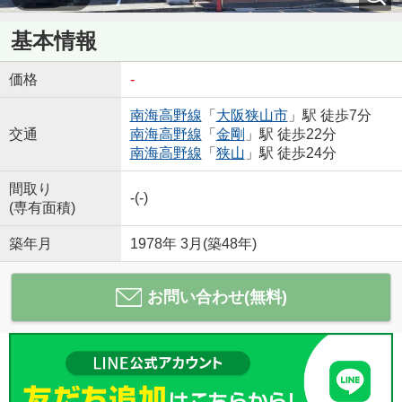
基本情報
価格
-
南海高野線
「
大阪狭山市
」駅 徒歩7分
交通
南海高野線
「
金剛
」駅 徒歩22分
南海高野線
「
狭山
」駅 徒歩24分
間取り
-(-)
(専有面積)
築年月
1978年 3月(築48年)
お問い合わせ(無料)