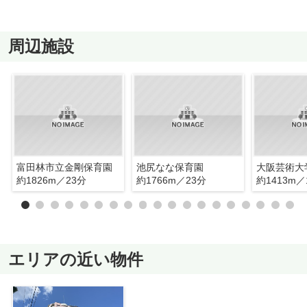
周辺施設
富田林市立金剛保育園
池尻なな保育園
約1826m／23分
約1766m／23分
約1413m／
エリアの近い物件