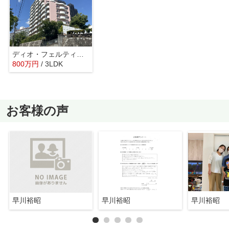
ディオ・フェルティ狭山西山台
800
万
円
/ 3LDK
お客様の声
早川裕昭
早川裕昭
早川裕昭