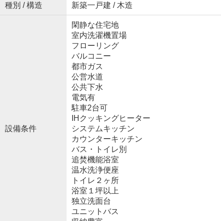
種別 / 構造
新築一戸建 / 木造
閑静な住宅地
室内洗濯機置場
フローリング
バルコニー
都市ガス
公営水道
公共下水
電気有
駐車2台可
IHクッキングヒーター
設備条件
システムキッチン
カウンターキッチン
バス・トイレ別
追焚機能浴室
温水洗浄便座
トイレ２ヶ所
浴室１坪以上
独立洗面台
ユニットバス