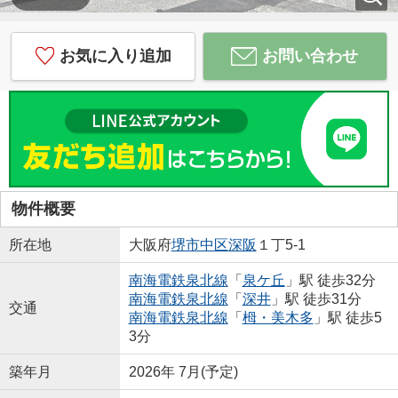
お気に入り追加
お問い合わせ
物件概要
所在地
大阪府
堺市中区
深阪
１丁5-1
南海電鉄泉北線
「
泉ケ丘
」駅 徒歩32分
南海電鉄泉北線
「
深井
」駅 徒歩31分
交通
南海電鉄泉北線
「
栂・美木多
」駅 徒歩5
3分
築年月
2026年 7月(予定)