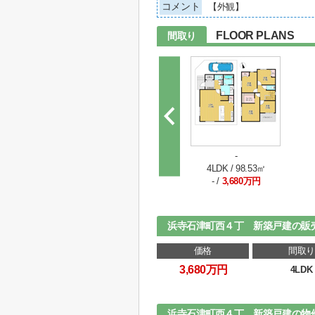
コメント
【外観】
FLOOR PLANS
間取り
-
4LDK / 98.53㎡
- /
3,680万円
浜寺石津町西４丁 新築戸建の販
価格
間取り
3,680万円
4LDK
浜寺石津町西４丁 新築戸建の物