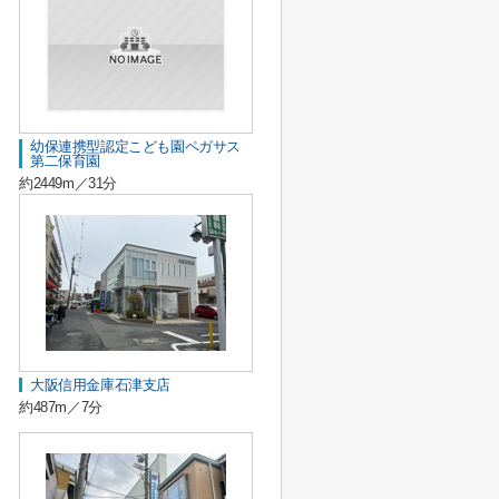
幼保連携型認定こども園ペガサス
第二保育園
約2449m／31分
大阪信用金庫石津支店
約487m／7分