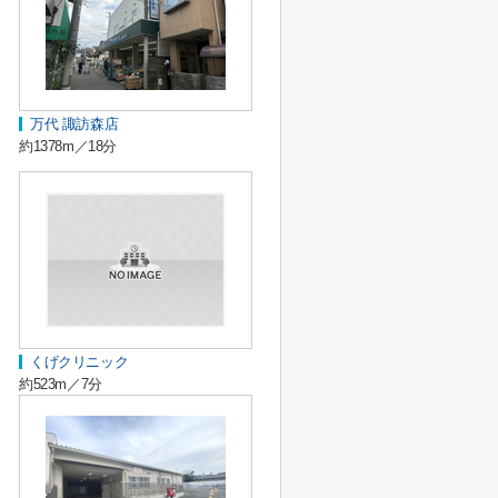
万代 諏訪森店
約1378m／18分
くげクリニック
約523m／7分