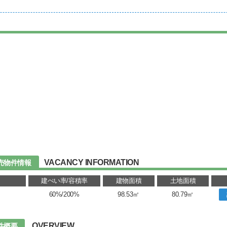
VACANCY INFORMATION
売物件情報
建ぺい率/容積率
建物面積
土地面積
60%/200%
98.53㎡
80.79㎡
OVERVIEW
件概要