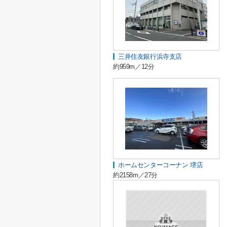
三井住友銀行浜寺支店
約959m／12分
ホームセンターコーナン 堺店
約2158m／27分