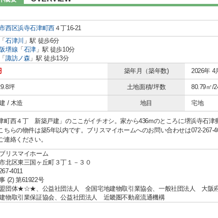
市西区
浜寺石津町西
４丁16-21
「
石津川
」駅 徒歩6分
阪堺線
「
石津
」駅 徒歩10分
「
諏訪ノ森
」駅 徒歩13分
円
築年月（築年数)
2026年 4
29.8坪
土地面積/坪数
80.79㎡/2
 / 木造
地目
宅地
津町西４丁 新築戸建」のここがイチオシ。家から436mのところに堺浜寺石津
こちらの物件は築5年以内です。ブリスマイホームへのお問い合わせは072-267-
ご連絡ください。
ブリスマイホーム
市北区東三国ヶ丘町３丁１－３０
267-4011
(2) 第61922号
盟団体★☆★、公益社団法人 全国宅地建物取引業協会、一般社団法人 大
建物取引業保証協会、公益社団法人 近畿圏不動産流通機構