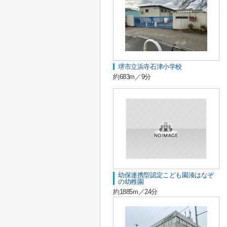
堺市立浜寺石津小学校
約683m／9分
幼保連携型認定こども園湊はなぞ
の幼稚園
約1885m／24分