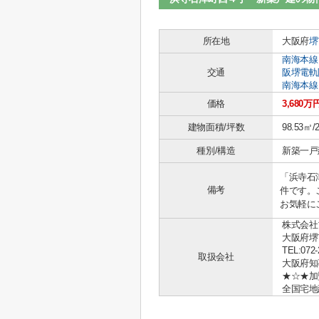
所在地
大阪府
堺
南海本線
交通
阪堺電軌
南海本線
価格
3,680万
建物面積/坪数
98.53㎡/
種別/構造
新築一戸建
「浜寺石
備考
件です。
お気軽に
株式会社
大阪府堺
TEL:072-
取扱会社
大阪府知事 
★☆★加
全国宅地