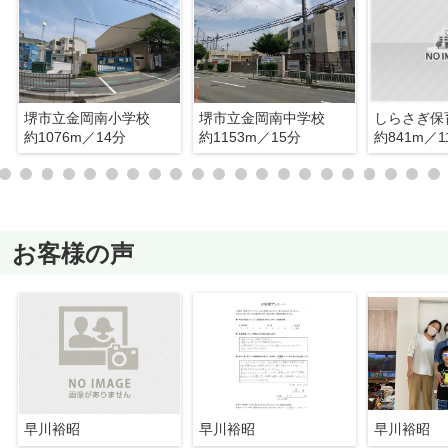
堺市立金岡南小学校
堺市立金岡南中学校
しらさぎ保
約1076m／14分
約1153m／15分
約841m／1
お客様の声
早川裕昭
早川裕昭
早川裕昭