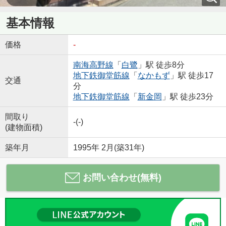
基本情報
価格
-
南海高野線
「
白鷺
」駅 徒歩8分
地下鉄御堂筋線
「
なかもず
」駅 徒歩17
交通
分
地下鉄御堂筋線
「
新金岡
」駅 徒歩23分
間取り
-(-)
(建物面積)
築年月
1995年 2月(築31年)
お問い合わせ(無料)