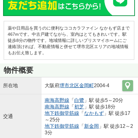
薬や日用品を買うのに便利なココカラファイン なかもず店まで
467mです。中古戸建てながら、室内はとてもきれいです。駅
徒歩8分の物件です。地域情報に詳しいブリスマイホームにご
連絡頂ければ、不動産情報と併せて堺市北区エリアの地域情報
もお伝え致します。
物件概要
所在地
大阪府
堺市北区
金岡町
2004-4
南海高野線
「
白鷺
」駅 徒歩5～20分
南海高野線
「
初芝
」駅 徒歩18分
地下鉄御堂筋線
「
なかもず
」駅 徒歩17
交通
～25分
地下鉄御堂筋線
「
新金岡
」駅 徒歩12～2
3分