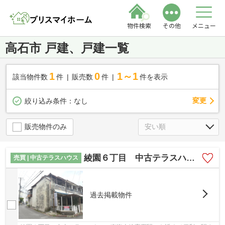
物件検索
その他
メニュー
高石市 戸建、戸建一覧
1
0
1～1
該当物件数
件
販売数
件
件を表示
変更
絞り込み条件：
なし
販売物件のみ
綾園６丁目 中古テラスハウス
売買 | 中古テラスハウス
過去掲載物件