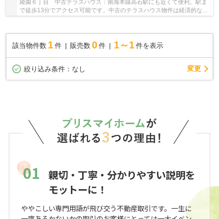
綾園６丁目 中古テラスハウス：南海本線高石駅にも近くて便利。駅ま
で徒歩13分でアクセス可能です。中古のテラスハウス物件は経済的なメ
リットも大きいです。高石市でスムーズな物件...
1
0
1～1
該当物件数
件
販売数
件
件を表示
変更
絞り込み条件：
なし
01
親切・丁寧・分かりやすい説明を
モットーに！
ややこしい専門用語が飛び交う不動産取引です。一生に
一度あるかないかの取引のお客様にとっては一大イベン