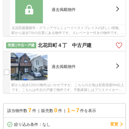
過去掲載物件
北花田庭園都市・グランアヴェニューイーストプレイスの詳しい情報。
駅から徒歩7分の位置にある物件です。エレベーター付きの物件です。多
くの方に好評な、清潔感のある室内が魅力の中...
北花田町４丁 中古戸建
売買 | 中古一戸建
過去掲載物件
駅から徒歩13分の物件はいかがですか。こちらの土地は前面道路6m以上
です。こちらは中古の戸建て物件です。不動産探しはブリスマイホーム
にお任せください。堺市北区の物件情報を豊富...
7
0
1～7
該当物件数
件
販売数
件
件を表示
変更
絞り込み条件：
なし