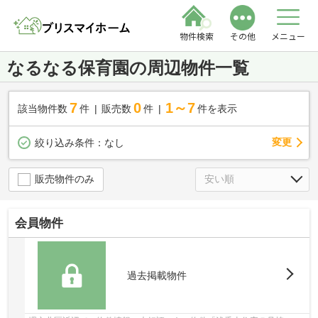
物件検索
その他
メニュー
なるなる保育園の周辺物件一覧
7
0
1～7
該当物件数
件
販売数
件
件を表示
変更
絞り込み条件：
なし
販売物件のみ
会員物件
過去掲載物件