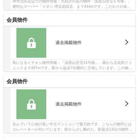
堺市北区近辺での物件情報：大好評のあの物件「浅香山住宅５号棟」。
便利なスーパー「イオン 堺北花田店」まで444mです。こだわりの条件
として選ばれることが多い、駅徒歩5分の駅近物...
会員物件
過去掲載物件
気になるイチオシ物件情報：「浅香山住宅14号棟」。家から北花田クリ
ニックまで497mです。駅から徒歩7分圏内に立地しています。この物件
は快適な室内環境が魅力の中古マンションとなっ...
会員物件
過去掲載物件
住んでいて心地の良い中古マンションで魅力的です。こちらの物件には
エレベーターが付いています。駅から少し離れた、駅徒歩13分の物件で
す。072-267-4011にお電話、またはinfo@bliss-...