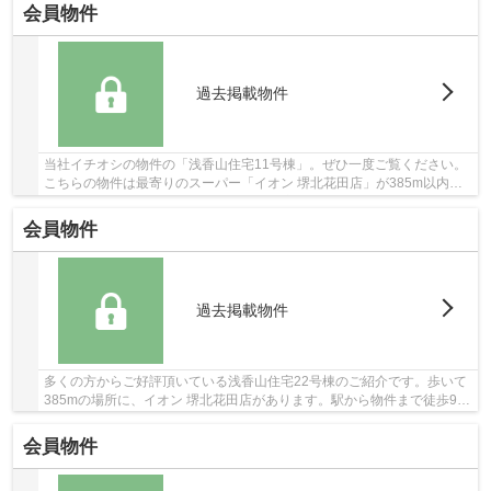
会員物件
過去掲載物件
当社イチオシの物件の「浅香山住宅11号棟」。ぜひ一度ご覧ください。
こちらの物件は最寄りのスーパー「イオン 堺北花田店」が385m以内に
あります。徒歩で駅にアクセスできる環境が嬉し...
会員物件
過去掲載物件
多くの方からご好評頂いている浅香山住宅22号棟のご紹介です。歩いて
385mの場所に、イオン 堺北花田店があります。駅から物件まで徒歩9分
です。マンションにどんな人が住んでいるのか...
会員物件