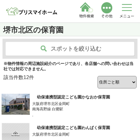
物件検索
その他
メニュー
堺市北区の保育園
スポットを絞り込む
※物件情報の周辺施設紹介のページであり、各店舗への問い合わせは当
社では対応できません。
該当件数
12
件
幼保連携型認定こども園かなおか保育園
大阪府堺市北区金岡町
南海高野線 白鷺駅
-
幼保連携型認定こども園わんぱく保育園
大阪府堺市北区金岡町