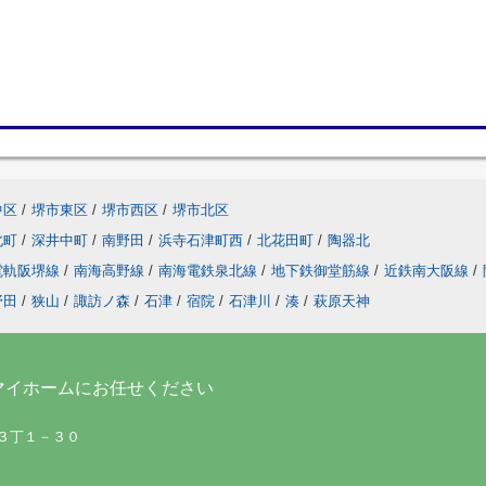
中区
/
堺市東区
/
堺市西区
/
堺市北区
北町
/
深井中町
/
南野田
/
浜寺石津町西
/
北花田町
/
陶器北
電軌阪堺線
/
南海高野線
/
南海電鉄泉北線
/
地下鉄御堂筋線
/
近鉄南大阪線
/
野田
/
狭山
/
諏訪ノ森
/
石津
/
宿院
/
石津川
/
湊
/
萩原天神
マイホームにお任せください
町３丁１－３０