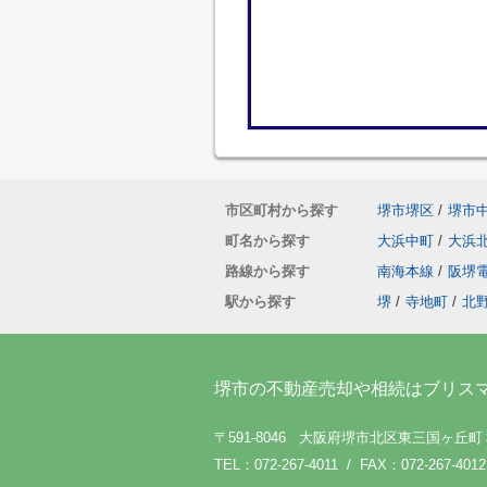
市区町村から探す
堺市堺区
/
堺市
町名から探す
大浜中町
/
大浜
路線から探す
南海本線
/
阪堺
駅から探す
堺
/
寺地町
/
北
堺市の不動産売却や相続はブリス
〒591-8046 大阪府堺市北区東三国ヶ丘
TEL：072-267-4011 / FAX：072-267-4012