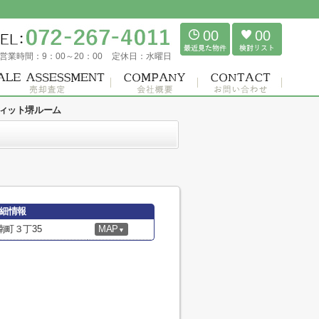
00
00
営業時間：
9：00～20：00
定休日：
水曜日
ィット堺ルーム
細情報
町３丁35
MAP
▼