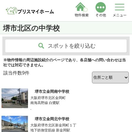
物件検索
その他
メニュー
堺市北区の中学校
スポットを絞り込む
※物件情報の周辺施設紹介のページであり、各店舗への問い合わせは当
社では対応できません。
該当件数
9
件
堺市立金岡南中学校
大阪府堺市北区金岡町
南海高野線 白鷺駅
-
堺市立金岡北中学校
大阪府堺市北区新金岡町１丁
地下鉄御堂筋線 新金岡駅