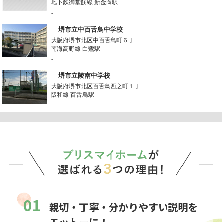
地下鉄御堂筋線 新金岡駅
-
堺市立中百舌鳥中学校
大阪府堺市北区中百舌鳥町６丁
南海高野線 白鷺駅
-
堺市立陵南中学校
大阪府堺市北区百舌鳥西之町１丁
阪和線 百舌鳥駅
-
01
親切・丁寧・分かりやすい説明を
モットーに！