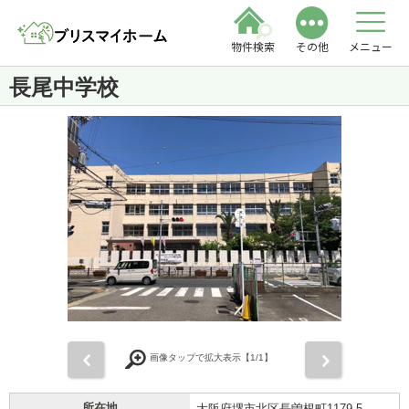
物件検索
その他
メニュー
長尾中学校
前
次
画像タップで拡大表示【
1
/1】
所在地
大阪府堺市北区長曽根町1179-5