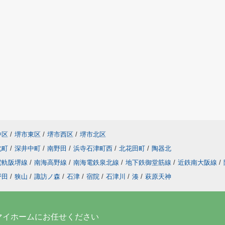
中区
/
堺市東区
/
堺市西区
/
堺市北区
北町
/
深井中町
/
南野田
/
浜寺石津町西
/
北花田町
/
陶器北
電軌阪堺線
/
南海高野線
/
南海電鉄泉北線
/
地下鉄御堂筋線
/
近鉄南大阪線
/
野田
/
狭山
/
諏訪ノ森
/
石津
/
宿院
/
石津川
/
湊
/
萩原天神
マイホームにお任せください