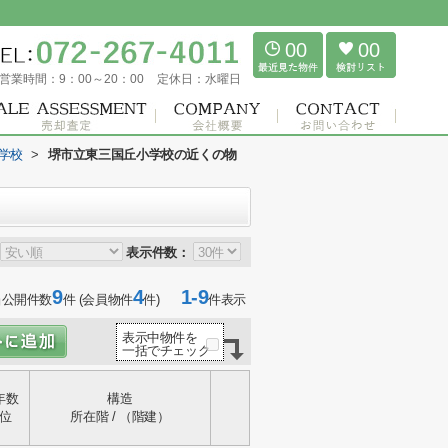
00
00
営業時間：
9：00～20：00
定休日：
水曜日
学校
>
堺市立東三国丘小学校の近くの物
表示件数：
9
4
1-9
当公開件数
件 (会員物件
件)
件表示
表示中物件を
一括でチェック
年数
構造
位
所在階 / （階建）