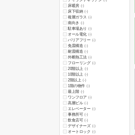
(-)
床暖房
(-)
床下収納
(-)
複層ガラス
(-)
南向き
(-)
駐車場あり
(-)
オール電化
(-)
バリアフリー
(-)
免震構造
(-)
耐震構造
(-)
外断熱工法
(-)
フローリング
(-)
20階以上
(-)
10階以上
(-)
2階以上
(-)
1階の物件
(-)
最上階
(-)
ワンフロア
(-)
高層ビル
(-)
エレベーター
(-)
事務所可
(-)
飲食店可
(-)
デザイナーズ
(-)
オートロック
(-)