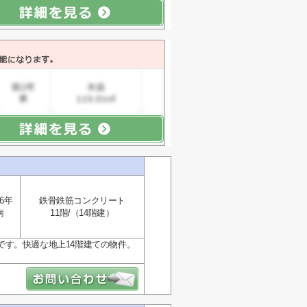
6年
鉄骨鉄筋コンクリート
南
11階/（14階建）
す。快適な地上14階建ての物件。