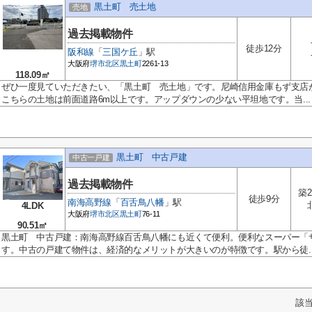
黒土町 売土地
売地
過去掲載物件
徒歩12分
阪和線
「
三国ケ丘
」駅
大阪府
堺市北区
黒土町
2261-13
118.09㎡
ぜひ一度見ていただきたい、「黒土町 売土地」です。尼崎信用金庫もず支店が
こちらの土地は前面道路6m以上です。アップダウンの少ない平坦地です。当...
黒土町 中古戸建
中古一戸建
過去掲載物件
築2
徒歩9分
南海高野線
「
百舌鳥八幡
」駅
4LDK
大阪府
堺市北区
黒土町
76-11
90.51㎡
黒土町 中古戸建：南海高野線百舌鳥八幡にも近くて便利。便利なスーパー「サ
す。中古の戸建て物件は、経済的なメリットが大きいのが特徴です。駅から徒..
該