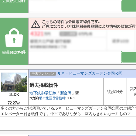
ルネ・ヒューマンズガーデン金岡公園
中古マンション
過去掲載物件
築2
徒歩14分
地下鉄御堂筋線
「
新金岡
」駅
3LDK
大阪府
堺市北区
長曽根町
1936-1
72.27㎡
多くの方からご好評頂いているルネ・ヒューマンズガーデン金岡公園のご紹介で
エレベーター付き物件です。中古でありながら、室内もきれいな一押しのマ...