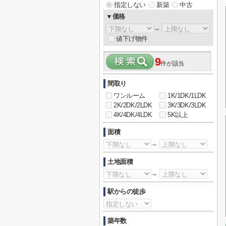
指定しない
新築
中古
▼価格
～
値下げ物件
9
件が該当
間取り
ワンルーム
1K/1DK/1LDK
2K/2DK/2LDK
3K/3DK/3LDK
4K/4DK/4LDK
5K以上
面積
～
土地面積
～
駅からの徒歩
築年数