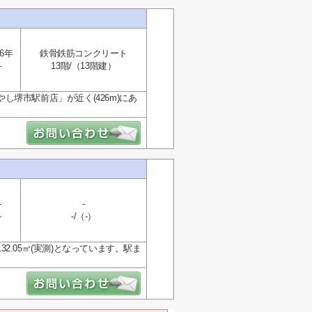
6年
鉄骨鉄筋コンクリート
-
13階/（13階建）
堺市駅前店」が近く(426m)にあ
-
-
-
-/（-）
.05㎡(実測)となっています。駅ま