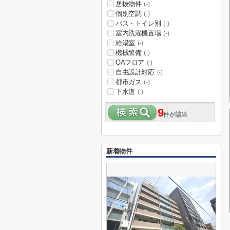
居抜物件
(-)
個別空調
(-)
バス・トイレ別
(-)
室内洗濯機置場
(-)
給湯室
(-)
機械警備
(-)
OAフロア
(-)
自由設計対応
(-)
都市ガス
(-)
下水道
(-)
9
件が該当
新着物件