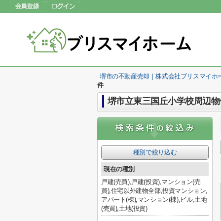
堺市の不動産売却｜株式会社ブリスマイホ
件
堺市立東三国丘小学校周辺物
種別で絞り込む
現在の種別
戸建(売買),戸建(投資),マンション(売
買),住宅以外建物全部,投資マンション,
アパート(棟),マンション(棟),ビル,土地
(売買),土地(投資)