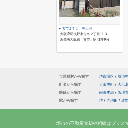
古市２丁目 売土地
大阪府羽曳野市古市２丁目11-3
近鉄南大阪線「古市」駅 徒歩9分
-
市区町村から探す
堺市堺区
/
堺市
町名から探す
大浜中町
/
大浜
路線から探す
南海本線
/
阪堺
駅から探す
堺
/
寺地町
/
北
堺市の不動産売却や相続はブリス