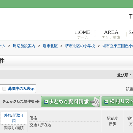
ーム
>
周辺施設案内
>
堺市北区
>
堺市北区の小学校
>
堺市立東三国丘小
件
並び順：
募集中のみ表示
該
外観
/
間取り
価格
駅徒歩
築
図
停歩
方
交通 / 所在地
間取り/面積