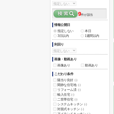
9
件が該当
情報公開日
指定しない
本日
3日以内
1週間以内
利回り
画像・動画あり
画像あり
動画あり
こだわり条件
陽当り良好
(-)
閑静な住宅地
(-)
リフォーム済
(-)
輸入住宅
(-)
二世帯住宅
(-)
システムキッチン
(-)
対面式キッチン
(-)
アイランドキッチン