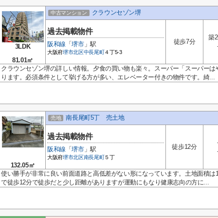
クラウンセゾン堺
中古マンション
過去掲載物件
築2
徒歩7分
阪和線
「
堺市
」駅
3LDK
大阪府
堺市北区
中長尾町
４丁5-3
81.01㎡
クラウンセゾン堺の詳しい情報。夕食の買い物も楽々。スーパー「スーパーはやし
ります。必須条件として挙げる方が多い、エレベーター付きの物件です。綺...
南長尾町5丁 売土地
売地
過去掲載物件
徒歩12分
阪和線
「
堺市
」駅
大阪府
堺市北区
南長尾町
５丁
132.05㎡
使い勝手が非常に良い前面道路と高低差がない形になっています。土地面積は132
で徒歩12分で徒歩だと少し距離がありますが運動にもなり健康志向の方に...