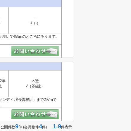
-
-
-
-/（-）
歩いて499mのところにあります。
2年
木造
北
-/（2階建）
ンディ 堺長曽根店」まで297mで
.
9
4
1-9
当公開件数
件 (会員物件
件)
件表示