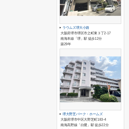
ラウムズ堺大小路
大阪府堺市堺区市之町東３丁2-17
南海本線「堺」駅 徒歩12分
築29年
堺大野芝パーク・ホームズ
大阪府堺市中区大野芝町183-4
南海高野線「白鷺」駅 徒歩22分