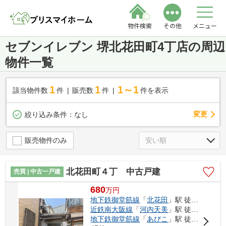
物件検索
その他
メニュー
セブンイレブン 堺北花田町4丁店の周辺
物件一覧
1
1
1～1
該当物件数
件
販売数
件
件を表示
変更
絞り込み条件：
なし
販売物件のみ
北花田町４丁 中古戸建
売買 | 中古一戸建
680
万
円
地下鉄御堂筋線
「
北花田
」駅 徒歩10分
近鉄南大阪線
「
河内天美
」駅 徒歩21分
地下鉄御堂筋線
「
あびこ
」駅 徒歩25分