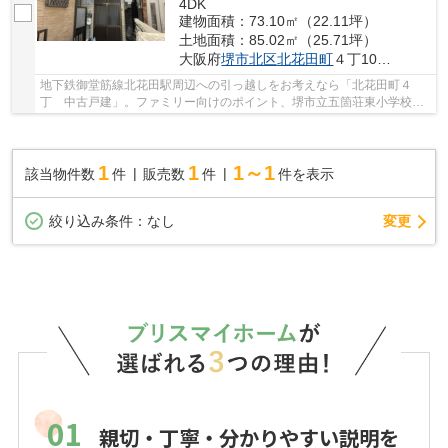
4DK
建物面積：73.10㎡（22.11坪）
土地面積：85.02㎡（25.71坪）
大阪府
堺市北区
北花田町
４丁108-20
地下鉄御堂筋線北花田駅周辺への引っ越しをお考えなら「北花田町４
丁 中古戸建」。ファミリー向けのポイント、堺市立五箇荘東小学校が
徒歩10分のところにあります。足の不自由な人も...
1
1
1～1
該当物件数
件
販売数
件
件を表示
変更
絞り込み条件：
なし
01
親切・丁寧・分かりやすい説明を