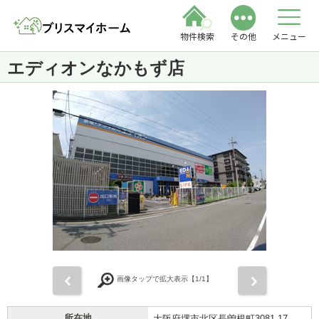
物件検索
その他
メニュー
エディオンなかもず店
前
次
画像タップで拡大表示【
1
/1】
所在地
大阪府堺市北区長曽根町3081-17