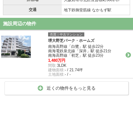
交通
地下鉄御堂筋線 なかもず駅
施設周辺の物件
売買｜中古マンション
堺大野芝パーク・ホームズ
南海高野線「白鷺」駅 徒歩22分
南海電鉄泉北線「深井」駅 徒歩21分
南海高野線「初芝」駅 徒歩23分
1,480万円
間取:
3LDK
建物面積:
- / 21.74坪
土地面積:
- / -
近くの物件をもっと見る