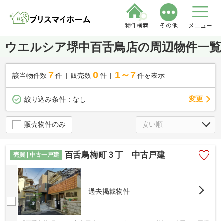
物件検索
その他
メニュー
ウエルシア堺中百舌鳥店の周辺物件一覧
7
0
1～7
該当物件数
件
販売数
件
件を表示
変更
絞り込み条件：
なし
販売物件のみ
百舌鳥梅町３丁 中古戸建
売買 | 中古一戸建
過去掲載物件