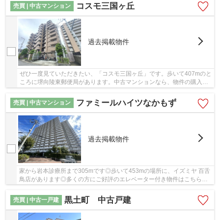
コスモ三国ヶ丘
売買 | 中古マンション
過去掲載物件
ぜひ一度見ていただきたい、「コスモ三国ヶ丘」です。歩いて407mのと
ころに堺向陵東郵便局があります。中古マンションなら、物件の購入も
スムーズです。物件から徒歩4分の場所に駅があ...
ファミールハイツなかもず
売買 | 中古マンション
過去掲載物件
家から岩本診療所まで305mです◎歩いて453mの場所に、イズミヤ 百舌
鳥店があります◎多くの方にご好評のエレベーター付き物件はこちらで
す◎共有部分も清潔感があり、綺麗な中古マンショ...
黒土町 中古戸建
売買 | 中古一戸建