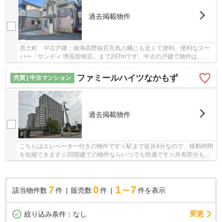
過去掲載物件
黒土町 中古戸建：南海高野線百舌鳥八幡にも近くて便利。便利なスー
パー「サンディ 堺長曽根店」まで297mです。中古の戸建て物件は、経
済的なメリットが大きいのが特徴です。駅から徒...
ファミールハイツなかもず
売買 | 中古マンション
過去掲載物件
こちらはエレベーター付きの物件です☆駅まで徒歩4分なので、移動時間
を短縮できます☆20階建ての物件ならいつでも快適です☆共有部分も清
潔感があり、綺麗な中古マンションです☆マイホー...
7
0
1～7
該当物件数
件
販売数
件
件を表示
変更
絞り込み条件：
なし