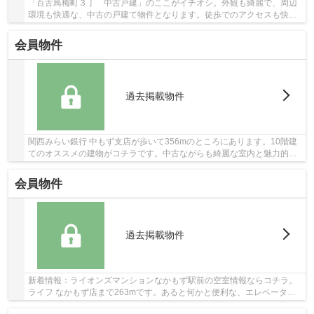
「百舌鳥梅町３丁 中古戸建」のここがイチオシ。外観も綺麗で、周辺
環境も快適な、中古の戸建て物件となります。徒歩でのアクセスも快適
な、9分に駅が立地する物件です。こちらの物件...
会員物件
過去掲載物件
関西みらい銀行 中もず支店が歩いて356mのところにあります。10階建
てのオススメの建物がコチラです。中古ながらも綺麗な室内と魅力的な
住環境のマンションです。こちらのエレベーター...
会員物件
過去掲載物件
新着情報：ライオンズマンションなかもず駅前の空室情報ならコチラ。
ライフ なかもず店まで263mです。あると何かと便利な、エレベーター
のある物件となっています。地上15階建てでお問...