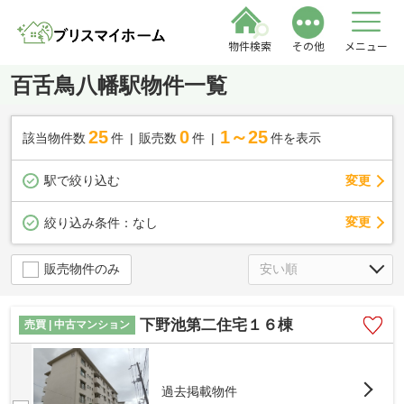
物件検索
その他
メニュー
百舌鳥八幡駅物件一覧
25
0
1～25
該当物件数
件
販売数
件
件を表示
駅で絞り込む
変更
変更
絞り込み条件：
なし
販売物件のみ
下野池第二住宅１６棟
売買 | 中古マンション
過去掲載物件