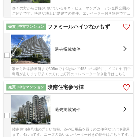
多くの方からご好評頂いているルネ・ヒューマンズガーデン金岡公園の
ご紹介です。快適な地上14階建ての物件。エレベーター付き物件です。
中古でありながら、室内もきれいな一押しのマ...
ファミールハイツなかもず
売買 | 中古マンション
過去掲載物件
家から岩本診療所まで305mです◎歩いて453mの場所に、イズミヤ 百舌
鳥店があります◎多くの方にご好評のエレベーター付き物件はこちらで
す◎共有部分も清潔感があり、綺麗な中古マンショ...
陵南住宅参号棟
売買 | 中古マンション
過去掲載物件
陵南住宅参号棟の詳しい情報。薬や日用品を買うのに便利なツバキ薬局
まで、425mです。ニーズの高いエレベーター付きの物件はこちらです。