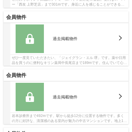
ー「西友 上野芝店」まで301mです。身近に人を感じることができる中
古マンションです。この物件は15階建てとなって...
会員物件
過去掲載物件
ぜひ一度見ていただきたい、「ジェイグラン・エル 堺」です。薬や日用
品を買うのに便利なキリン薬局中長尾店まで189mです。住んでいて心地
の良い中古マンションで魅力的です。駅から徒...
会員物件
過去掲載物件
岩本診療所まで492mです。駅から徒歩12分に位置する物件です。多く
の方に好評な、清潔感のある室内が魅力の中古マンションです。地上11
階建ての物件です。ブリスマイホームへのご連絡...