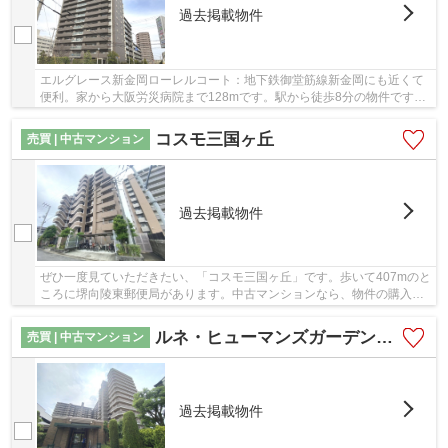
過去掲載物件
エルグレース新金岡ローレルコート：地下鉄御堂筋線新金岡にも近くて
便利。家から大阪労災病院まで128mです。駅から徒歩8分の物件です。
15階建ての建物もお探ししますので、ご安心くだ...
コスモ三国ヶ丘
売買 | 中古マンション
過去掲載物件
ぜひ一度見ていただきたい、「コスモ三国ヶ丘」です。歩いて407mのと
ころに堺向陵東郵便局があります。中古マンションなら、物件の購入も
スムーズです。物件から徒歩4分の場所に駅があ...
ルネ・ヒューマンズガーデン金岡公園
売買 | 中古マンション
過去掲載物件