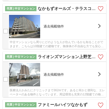
10階建てで街並みにも合ったおすすめの物件で...
なかもずオールズ・テラスコート
売買 | 中古マンション
過去掲載物件
中古マンションなら周りにどのような人が住んでいるかも知ることがで
きます。こちらは10階建ての建物です。御身体の不自由な方でも安心の
エレベーター付きの物件となっています。駅か...
ライオンズマンション上野芝駅前
売買 | 中古マンション
過去掲載物件
医療法人かみたにクリニックまで362mです。あると何かと便利な、エレ
ベーターのある物件となっています。周辺環境も充実の12階建ての物
件。綺麗に整備された中古マンションで清潔感を...
ファミールハイツなかもず
売買 | 中古マンション