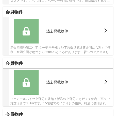
ススメです。こちらはエレベーター付きの物件です。周辺環境も充実の
15階建ての物件。堺市北区にある不動産情報を...
会員物件
過去掲載物件
新金岡団地第二住宅 参一壱八号棟：地下鉄御堂筋線新金岡にも近くて便
利。金岡公園が物件から358mのところにあります。駅へのアクセスも良
好で、物件から徒歩5分圏内に駅がございます...
会員物件
過去掲載物件
ファミールハイツ上野芝Ⅲ番館：阪和線上野芝にも近くて便利。西友 上
野芝店まで301mです。15階建てのイチオシの物件。綺麗に整備された
中古マンションで清潔感を感じます。072-267-401...
会員物件