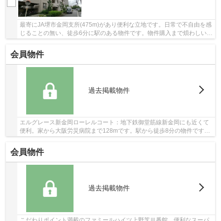
最寄にJA堺市金岡支所(475m)があり便利な立地です。日常で不自由を感
じることの無い、徒歩6分に駅のある物件です。物件購入まで煩わしい打
ち合わせが少ないのも、中古マンションの利点...
会員物件
過去掲載物件
エルグレース新金岡ローレルコート：地下鉄御堂筋線新金岡にも近くて
便利。家から大阪労災病院まで128mです。駅から徒歩8分の物件です。
15階建ての建物もお探ししますので、ご安心くだ...
会員物件
過去掲載物件
こだわりポイント満載のファミールハイツ上野芝Ⅲ番館。便利なスーパ