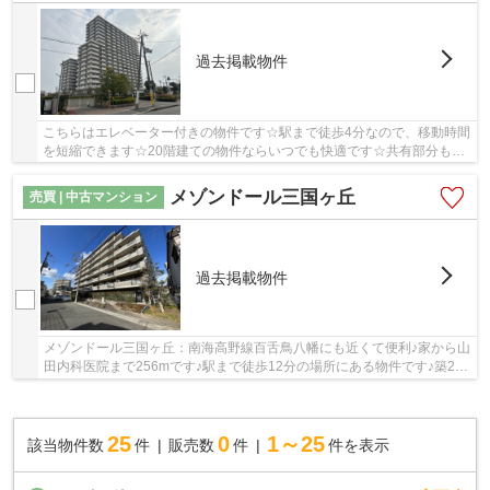
過去掲載物件
こちらはエレベーター付きの物件です☆駅まで徒歩4分なので、移動時間
を短縮できます☆20階建ての物件ならいつでも快適です☆共有部分も清
潔感があり、綺麗な中古マンションです☆マイホー...
メゾンドール三国ヶ丘
売買 | 中古マンション
過去掲載物件
メゾンドール三国ヶ丘：南海高野線百舌鳥八幡にも近くて便利♪家から山
田内科医院まで256mです♪駅まで徒歩12分の場所にある物件です♪築26
年の中古マンションです♪堺市北区エリアでの物...
25
0
1～25
該当物件数
件
販売数
件
件を表示