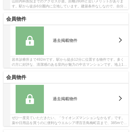
山田内科医院までのアクセスが楽。距離280mと近いメリットがありま
す。駅から徒歩6分圏内に立地しています。建築条件なしなので、自分で
好きな業者を選ぶことができます。坂道がなく普...
会員物件
過去掲載物件
岩本診療所まで492mです。駅から徒歩12分に位置する物件です。多く
の方に好評な、清潔感のある室内が魅力の中古マンションです。地上11
階建ての物件です。ブリスマイホームへのご連絡...
会員物件
過去掲載物件
ぜひ一度見ていただきたい、「ライオンズマンションなかもず」です。
薬や日用品を買うのに便利なウエルシア堺百舌鳥梅町店まで、385mで
す。住んでいて心地の良い中古マンションで魅力...