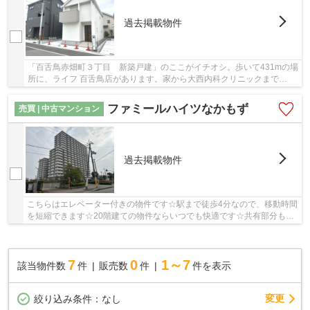
過去掲載物件
「百舌鳥赤畑町３丁目 新築戸建」のここがイチオシ。歩いて431mの場
所に、ライフ 百舌鳥店があります。家から大西内科クリニックまで
489mです。こちらは、令和4年5月築の物件です。不...
ファミールハイツなかもず
売買 | 中古マンション
過去掲載物件
こちらはエレベーター付きの物件です☆駅まで徒歩4分なので、移動時間
を短縮できます☆20階建ての物件ならいつでも快適です☆共有部分も清
潔感があり、綺麗な中古マンションです☆マイホー...
7
0
1～7
該当物件数
件
販売数
件
件を表示
変更
絞り込み条件：
なし