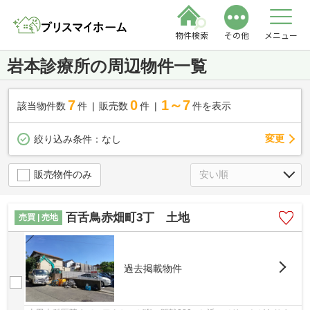
物件検索
その他
メニュー
岩本診療所の周辺物件一覧
7
0
1～7
該当物件数
件
販売数
件
件を表示
変更
絞り込み条件：
なし
販売物件のみ
百舌鳥赤畑町3丁 土地
売買 | 売地
過去掲載物件