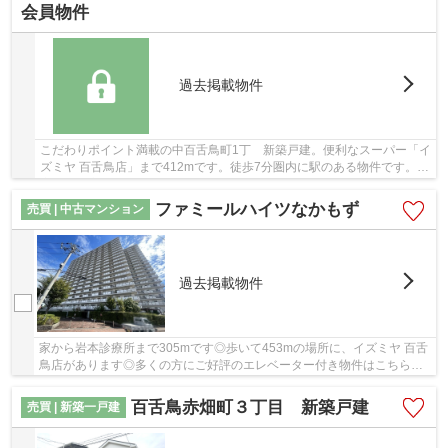
会員物件
過去掲載物件
こだわりポイント満載の中百舌鳥町1丁 新築戸建。便利なスーパー「イ
ズミヤ 百舌鳥店」まで412mです。徒歩7分圏内に駅のある物件です。お
客様から高い評価をいただく南側道路に接して...
ファミールハイツなかもず
売買 | 中古マンション
過去掲載物件
家から岩本診療所まで305mです◎歩いて453mの場所に、イズミヤ 百舌
鳥店があります◎多くの方にご好評のエレベーター付き物件はこちらで
す◎共有部分も清潔感があり、綺麗な中古マンショ...
百舌鳥赤畑町３丁目 新築戸建
売買 | 新築一戸建